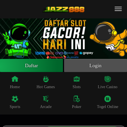
Beranda
Slot Online
Live Casino
Sportsbook
Arcade
Togel Online
Daftar
Login
Poker
Whatsapp
Home
Hot Games
Slots
Live Casino
Telegram
Sports
Arcade
Poker
Togel Online
Livechat