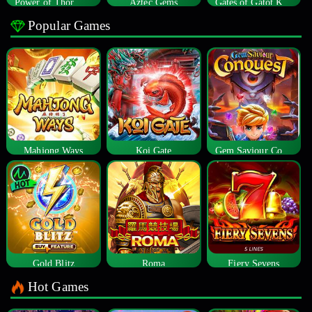
Power of Thor Megaways
Aztec Gems
Gates of Gatot Kaca
Popular Games
Mahjong Ways
Koi Gate
Gem Saviour Conquest
Gold Blitz
Roma
Fiery Sevens
Hot Games