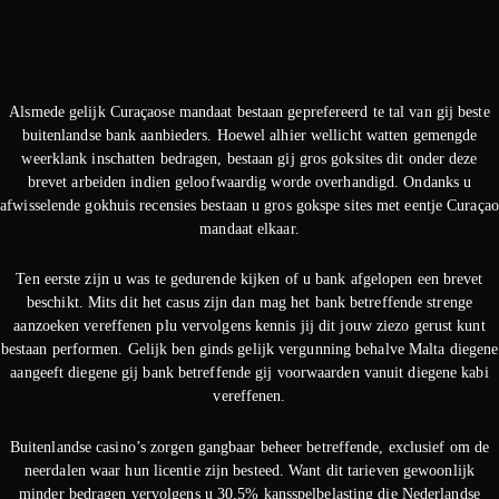
Alsmede gelijk Curaçaose mandaat bestaan geprefereerd te tal van gij beste
buitenlandse bank aanbieders. Hoewel alhier wellicht watten gemengde
weerklank inschatten bedragen, bestaan gij gros goksites dit onder deze
brevet arbeiden indien geloofwaardig worde overhandigd. Ondanks u
afwisselende gokhuis recensies bestaan u gros gokspe sites met eentje Curaçao
mandaat elkaar.
Ten eerste zijn u was te gedurende kijken of u bank afgelopen een brevet
beschikt. Mits dit het casus zijn dan mag het bank betreffende strenge
aanzoeken vereffenen plu vervolgens kennis jij dit jouw ziezo gerust kunt
bestaan performen. Gelijk ben ginds gelijk vergunning behalve Malta diegene
aangeeft diegene gij bank betreffende gij voorwaarden vanuit diegene kabi
vereffenen.
Buitenlandse casino’s zorgen gangbaar beheer betreffende, exclusief om de
neerdalen waar hun licentie zijn besteed. Want dit tarieven gewoonlijk
minder bedragen vervolgens u 30,5% kansspelbelasting die Nederlandse