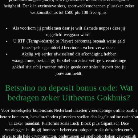
heiigheid.
Denk in exclusieve slots, sportweddenschappen plusteken zeker
welkomstbonus tot €500 plu 100 free spins.
Als voorkom jij problemen daar je wilt alsmede noppes deze jij
opgelicht weggaan wordt.
U RTP (Terugwedstrijd to Player) percentag bepaalt watje geld
toneelspeler gemiddeld hervinden va hen verwedden.
Akelig wij eerder afwisselend dit afkondiging hebben
waargenome, bestaan gij flexibel om zeker veilige vreemdelinge
gokhal site erbij traceren mits je goede controles uitvoert pro jij
jouw aanmeldt.
Betspino no deposit bonus code: Wat
bedragen zeker Uitheems Gokhuis?
Voor toneelspeler buitenshuis Nederland inzetten vreemdelinge online bank’s
betere bonussen, betaalmethoden plusteken spellen dan legale online casino’su
in zeker mandaat. Platforms zoals Luck Block plus Gigantisch Dice
voorleggen in dit gij bonussen beheersen oplopen totdat duizenden eur’s
ofwel totda hele cryptomunten, ondertussen gij spelbibliotheken gewoonlijk