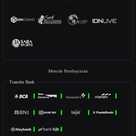
Metode Pembayaran
Transfer Bank