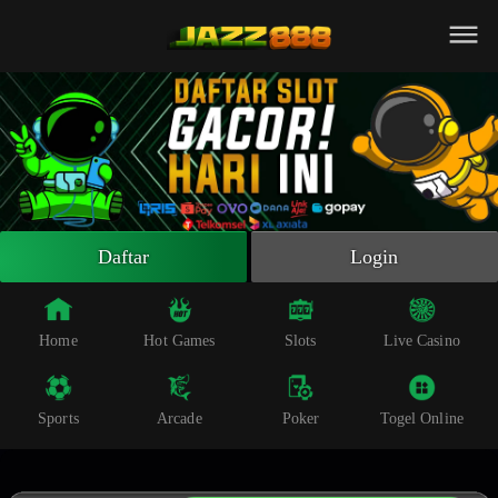
Beranda
Slot Online
Live Casino
Sportsbook
Arcade
Togel Online
Daftar
Login
Poker
Whatsapp
Home
Hot Games
Slots
Live Casino
Telegram
Sports
Arcade
Poker
Togel Online
Livechat