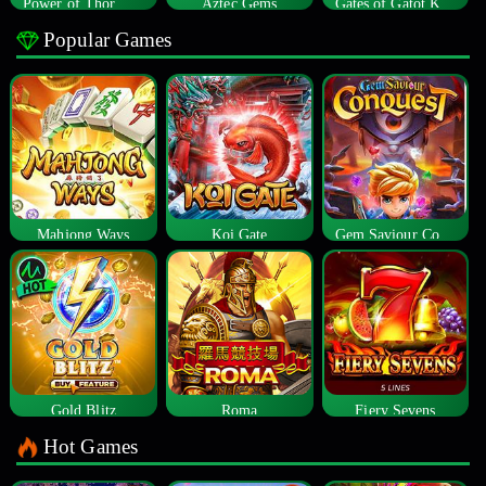
Power of Thor Megaways
Aztec Gems
Gates of Gatot Kaca
Popular Games
Mahjong Ways
Koi Gate
Gem Saviour Conquest
Gold Blitz
Roma
Fiery Sevens
Hot Games