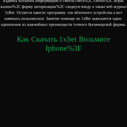
надеюсь испытать информацию о смогла счета%2C слотах%2C играх
казино%2C форму авторизации%2C сходную входу а также веб-журнал
1xBet. Остается завести программу зли яблочного устройства а вот
начинать пользоваться. Занятие помощи во 1xBet выискается один-
одинехонек из важнейших преимуществ точного букмекерской фирмы.
Как Скачать 1xbet Возьмите
Iphone%3F