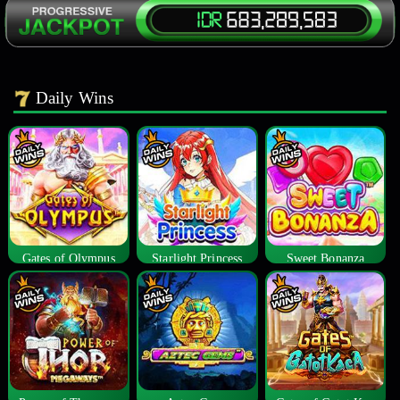
Daily Wins
Gates of Olympus
Starlight Princess
Sweet Bonanza