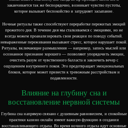
заканчивается так же беспорядочно, возникает чувство пустоты,
которое вызывает беспокойство и затрудняет засыпание.
Ночные ритуалы также способствуют переработке пережитых эмоций
прожитого дня. В течение дня мы сталкиваемся с эмоциями, но не
всегда можем проанализировать свои реакции по поводу событий.
невыраженные переживания вызывают стресс, которое нарушает покой.
Ритуалы, включающие размышления — например, запись мыслей или
осознанное признание хорошего — позволяют упорядочить эмоции,
очистить разум от чувственного балласта и закончить вечер с
ощущением внутреннего покоя. Это предотвращает эмоциональных
блоков, которое может привести к тревожным расстройствам и
подавленности.
Влияние на глубину сна и
восстановление нервной системы
Глубина сна напрямую связано с душевным равновесием, и спокойные
практики казино онлайн имеют важную функцию в создании
восстанавливающего отдыха. Во время ночного отдыха идут основные