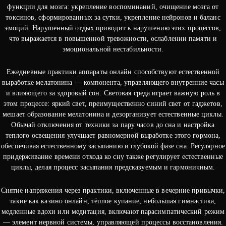
функции для мозга: укрепление воспоминаний, очищение мозга от
токсинов, сформированных за сутки, укрепление нейронов и баланс
эмоций. Нарушенный отдых приводит к нарушению этих процессов,
что выражается в повышенной тревожности, ослаблении памяти и
эмоциональной нестабильности.
Ежедневные практики аппараты онлайн способствуют естественной
выработке мелатонина — компонента, управляющего внутренние часы
и влияющего за здоровый сон. Световая среда играет важную роль в
этом процессе: яркий свет, преимущественно синий свет от гаджетов,
мешает образование мелатонина и дезорганизует естественные циклы.
Обычай отключения от техники за пару часов до сна и настройка
теплого освещения улучшает равномерной выработке этого гормона,
обеспечивая естественному засыпанию и глубокой фазе сна. Регулярное
придерживание времени отхода ко сну также регулирует естественные
циклы, делая процесс засыпания предсказуемым и гармоничным.
Снятие напряжения через практики, включенные в вечерние привычки,
такие как казино онлайн, тёплое купание, небольшая гимнастика,
медленные вдохи или медитация, включают парасимпатический режим
— элемент нервной системы, управляющей процессы восстановления.