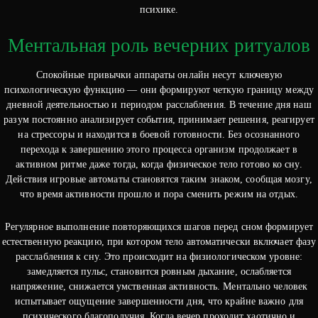
психике.
Ментальная роль вечерних ритуалов
Спокойные привычки аппараты онлайн несут ключевую
психологическую функцию — они формируют четкую границу между
дневной деятельностью и периодом расслабления. В течение дня наш
разум постоянно анализирует события, принимает решения, реагирует
на стрессоры и находится в боевой готовности. Без осознанного
перехода к завершению этого процесса организм продолжает в
активном ритме даже тогда, когда физическое тело готово ко сну.
Действия игровые автоматы становятся таким знаком, сообщая мозгу,
что время активности прошло и пора сменить режим на отдых.
Регулярное выполнение повторяющихся шагов перед сном формирует
естественную реакцию, при котором тело автоматически включает фазу
расслабления к сну. Это происходит на физиологическом уровне:
замедляется пульс, становится ровным дыхание, ослабляется
напряжение, снижается умственная активность. Ментально человек
испытывает ощущение завершенности дня, что крайне важно для
психического благополучия. Когда вечер проходит хаотично и