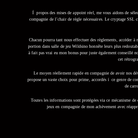
Í propos des mises de appoint réel, me vous aidons de sélec
compagnie de l’chair de règle nécessaires. Le cryptage SSL 
Chacun pourra tant nous effectuer des règlements, accéder à no
portion dans salle de jeu Wildsino honnête leurs plus redoutab
à fait pas vrai eu mon bonus pour juste également conseillé 
cet rétrog
Le moyen réellement rapide en compagnie de avoir nos dét
propose un vaste choix pour prime, accordés í ce genre de comp
de carr
Toutes les informations sont protégées via ce mécanisme de c
jeux en compagnie de mon achèvement avec réapprov