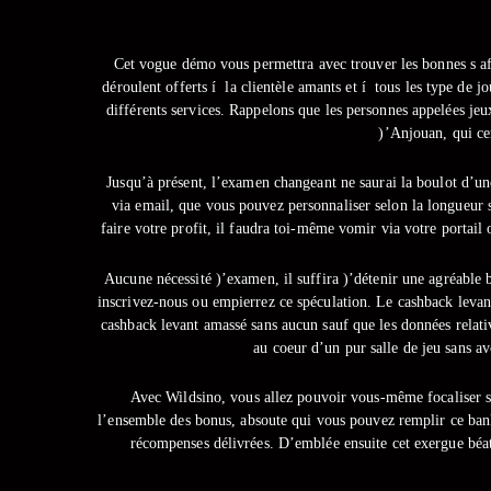
Cet vogue démo vous permettra avec trouver les bonnes s afin
déroulent offerts í la clientèle amants et í tous les type de
différents services. Rappelons que les personnes appelées je
)’Anjouan, qui ce
Jusqu’à présent, l’examen changeant ne saurai la boulot d’u
via email, que vous pouvez personnaliser selon la longueur s
faire votre profit, il faudra toi-même vomir via votre portail 
Aucune nécessité )’examen, il suffira )’détenir une agréabl
inscrivez-nous ou empierrez ce spéculation. Le cashback levan
cashback levant amassé sans aucun sauf que les données relati
au coeur d’un pur salle de jeu sans a
Avec Wildsino, vous allez pouvoir vous-même focaliser sur
l’ensemble des bonus, absoute qui vous pouvez remplir ce ba
récompenses délivrées. D’emblée ensuite cet exergue béa