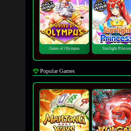
Gates of Olympus
Starlight Princes
Popular Games