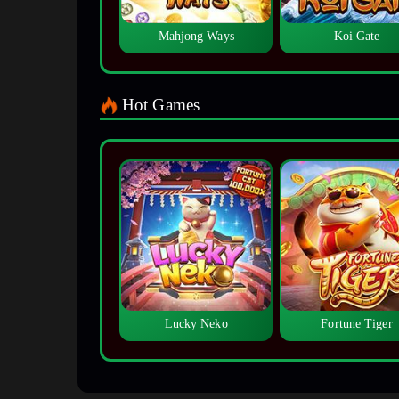
Mahjong Ways
Koi Gate
Hot Games
Lucky Neko
Fortune Tiger