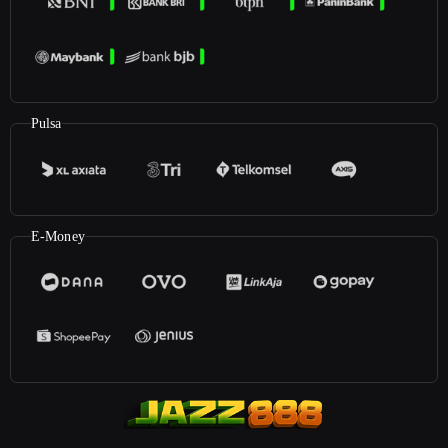
Pulsa
E-Money