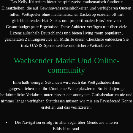
Das Kelly-Kriterium bietet beispielsweise mathematisch fundierte
Einsatzhöhen, die auf Gewinnwahrscheinlichkeiten und verfügbaren Quoten
fußen. Wettspieler ohne mathematischen Backdrop erzielen oft mit
gleichbleibenden Flat-Stakes und proportionalen Einsätzen vom
Gesamtbudget gute Ergebnisse. Diese Anbieter verfügen nur über viele
Lizenz außerhalb Deutschlands und bieten living room populären,
geschätzten Zahlungsservice an. Mithilfe dieser Checkliste entdecken Sie
trotz OASIS-Sperre seriöse und sichere Wettanbieter.
Wachsender Markt Und Online-
community
Innerhalb weniger Sekunden wird euch das Wettguthaben dann
gutgeschrieben und ihr könnt eine Wette platzieren. So ist dasjenige
herkömmliche Verfahren unter einsatz der anonymen Guthabenkarten nie und
nimmer länger verfügbar. Stattdessen müssen wir mir ein Paysafecard Konto
erstellen und das verifizieren.
Die Navigation erfolgt in aller regel über Menüs are unteren
Bildschirmrand.