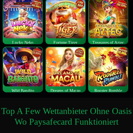
Lucky Neko
Fortune Tiger
Treasures of Aztec
Wild Bandito
Dreams of Macau
Rooster Rumble
Top A Few Wettanbieter Ohne Oasis
Wo Paysafecard Funktioniert