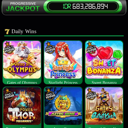
Daily Wins
Gates of Olympus
Starlight Princess
Sweet Bonanza