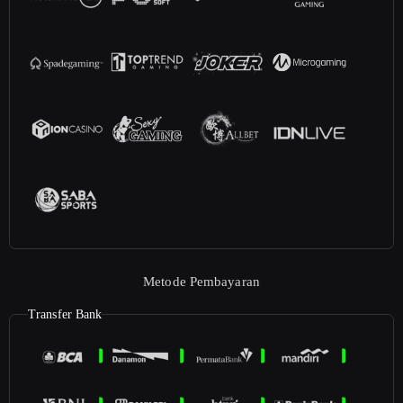
Metode Pembayaran
Transfer Bank