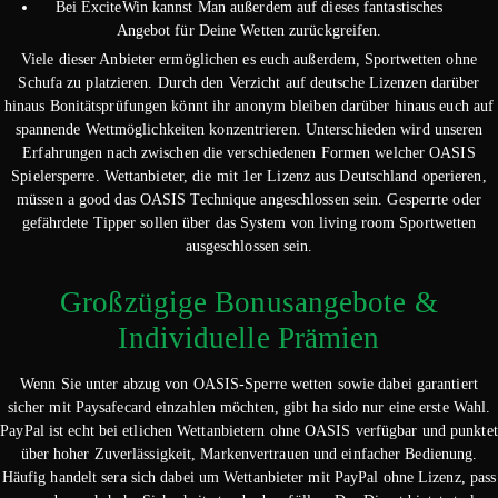
Bei ExciteWin kannst Man außerdem auf dieses fantastisches
Angebot für Deine Wetten zurückgreifen.
Viele dieser Anbieter ermöglichen es euch außerdem, Sportwetten ohne
Schufa zu platzieren. Durch den Verzicht auf deutsche Lizenzen darüber
hinaus Bonitätsprüfungen könnt ihr anonym bleiben darüber hinaus euch auf
spannende Wettmöglichkeiten konzentrieren. Unterschieden wird unseren
Erfahrungen nach zwischen die verschiedenen Formen welcher OASIS
Spielersperre. Wettanbieter, die mit 1er Lizenz aus Deutschland operieren,
müssen a good das OASIS Technique angeschlossen sein. Gesperrte oder
gefährdete Tipper sollen über das System von living room Sportwetten
ausgeschlossen sein.
Großzügige Bonusangebote &
Individuelle Prämien
Wenn Sie unter abzug von OASIS-Sperre wetten sowie dabei garantiert
sicher mit Paysafecard einzahlen möchten, gibt ha sido nur eine erste Wahl.
PayPal ist echt bei etlichen Wettanbietern ohne OASIS verfügbar und punktet
über hoher Zuverlässigkeit, Markenvertrauen und einfacher Bedienung.
Häufig handelt sera sich dabei um Wettanbieter mit PayPal ohne Lizenz, pass