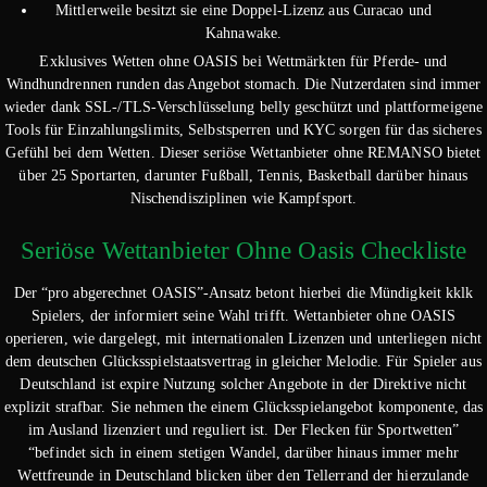
Mittlerweile besitzt sie eine Doppel-Lizenz aus Curacao und
Kahnawake.
Exklusives Wetten ohne OASIS bei Wettmärkten für Pferde- und
Windhundrennen runden das Angebot stomach. Die Nutzerdaten sind immer
wieder dank SSL-/TLS-Verschlüsselung belly geschützt und plattformeigene
Tools für Einzahlungslimits, Selbstsperren und KYC sorgen für das sicheres
Gefühl bei dem Wetten. Dieser seriöse Wettanbieter ohne REMANSO bietet
über 25 Sportarten, darunter Fußball, Tennis, Basketball darüber hinaus
Nischendisziplinen wie Kampfsport.
Seriöse Wettanbieter Ohne Oasis Checkliste
Der “pro abgerechnet OASIS”-Ansatz betont hierbei die Mündigkeit kklk
Spielers, der informiert seine Wahl trifft. Wettanbieter ohne OASIS
operieren, wie dargelegt, mit internationalen Lizenzen und unterliegen nicht
dem deutschen Glücksspielstaatsvertrag in gleicher Melodie. Für Spieler aus
Deutschland ist expire Nutzung solcher Angebote in der Direktive nicht
explizit strafbar. Sie nehmen the einem Glücksspielangebot komponente, das
im Ausland lizenziert und reguliert ist. Der Flecken für Sportwetten”
“befindet sich in einem stetigen Wandel, darüber hinaus immer mehr
Wettfreunde in Deutschland blicken über den Tellerrand der hierzulande