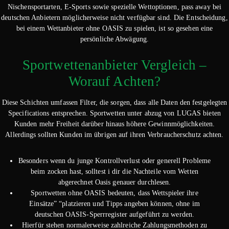
Nischensportarten, E-Sports sowie spezielle Wettoptionen, pass away bei
deutschen Anbietern möglicherweise nicht verfügbar sind. Die Entscheidung,
bei einem Wettanbieter ohne OASIS zu spielen, ist so gesehen eine
persönliche Abwägung.
Sportwettenanbieter Vergleich –
Worauf Achten?
Diese Schichten umfassen Filter, die sorgen, dass alle Daten den festgelegten
Specifications entsprechen. Sportwetten unter abzug von LUGAS bieten
Kunden mehr Freiheit darüber hinaus höhere Gewinnmöglichkeiten.
Allerdings sollten Kunden im übrigen auf ihren Verbraucherschutz achten.
Besonders wenn du junge Kontrollverlust oder generell Probleme
beim zocken hast, solltest i dir die Nachteile vom Wetten
abgerechnet Oasis genauer durchlesen.
Sportwetten ohne OASIS bedeuten, dass Wettspieler ihre
Einsätze” “platzieren und Tipps angeben können, ohne im
deutschen OASIS-Sperrregister aufgeführt zu werden.
Hierfür stehen normalerweise zahlreiche Zahlungsmethoden zu