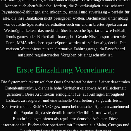
können euch ebenfalls dabei fördern, die Zuverlässigkeit einzuschätzen.
Paysafecard-Zahlungen sind inkognito, schnell und zuverlässig – perfekt für
alle, die ihre Bankdaten nicht preisgeben wollen. Buchmacher unter abzug
von deutsche Sperrdatei bereithalten euch ein enorm breites Spektrum an
Wettmöglichkeiten, das merklich über klassische Sportarten wie Fußball,
Tennis games oder Basketball hinausgeht. Gerade Nischensportarten wie
Darts, MMA oder aber sogar eSports werden oft stärker abgedeckt. Die
meisten Wettanbieter nutzen alternative Zahlungswege, da Paysafecard
aufgrund regulatorischer Vorgaben oft eingeschränkt ist.
Erste Einzahlung Vornehmen:
Die Systemarchitektur welcher Oasis Sperrdatei basiert auf einer dezentralen
Datenbankstruktur, die viele hohe Verfügbarkeit sowie Ausfallsicherheit
garantiert. Diese Architektur ermöglicht fue, auf Anfragen throughout
Echtzeit zu reagieren und eine schnelle Verarbeitung zu gewährleisten.
Sportwetten ohne REMANSO gewinnen bei deutschen Spielern zunehmend
the Popularität, da sie deutlich mehr Flexibilität und weniger
Einschränkungen bieten als regulierte deutsche Anbieter. Diese
internationalen Buchmacher operieren mit Lizenzen aus Malta, Curaçao und