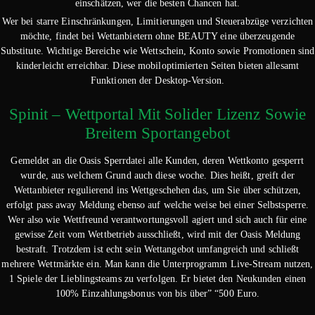
einschätzen, wer die besten Chancen hat.
Wer bei starre Einschränkungen, Limitierungen und Steuerabzüge verzichten
möchte, findet bei Wettanbietern ohne BEAUTY eine überzeugende
Substitute. Wichtige Bereiche wie Wettschein, Konto sowie Promotionen sind
kinderleicht erreichbar. Diese mobiloptimierten Seiten bieten allesamt
Funktionen der Desktop-Version.
Spinit – Wettportal Mit Solider Lizenz Sowie
Breitem Sportangebot
Gemeldet an die Oasis Sperrdatei alle Kunden, deren Wettkonto gesperrt
wurde, aus welchem Grund auch diese woche. Dies heißt, greift der
Wettanbieter regulierend ins Wettgeschehen das, um Sie über schützen,
erfolgt pass away Meldung ebenso auf welche weise bei einer Selbstsperre.
Wer also wie Wettfreund verantwortungsvoll agiert und sich auch für eine
gewisse Zeit vom Wettbetrieb ausschließt, wird mit der Oasis Meldung
bestraft. Trotzdem ist echt sein Wettangebot umfangreich und schließt
mehrere Wettmärkte ein. Man kann die Unterprogramm Live-Stream nutzen,
1 Spiele der Lieblingsteams zu verfolgen. Er bietet den Neukunden einen
100% Einzahlungsbonus von bis über” “500 Euro.