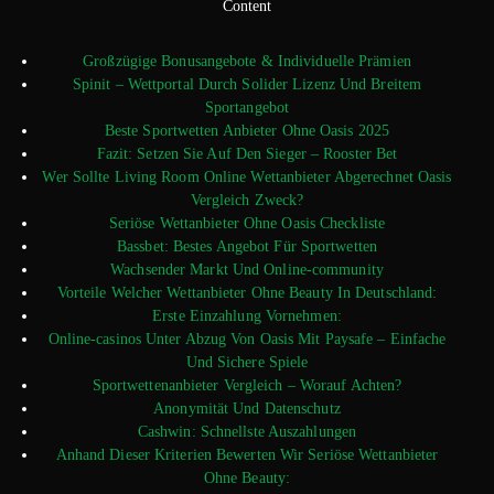
Content
Großzügige Bonusangebote & Individuelle Prämien
Spinit – Wettportal Durch Solider Lizenz Und Breitem
Sportangebot
Beste Sportwetten Anbieter Ohne Oasis 2025
Fazit: Setzen Sie Auf Den Sieger – Rooster Bet
Wer Sollte Living Room Online Wettanbieter Abgerechnet Oasis
Vergleich Zweck?
Seriöse Wettanbieter Ohne Oasis Checkliste
Bassbet: Bestes Angebot Für Sportwetten
Wachsender Markt Und Online-community
Vorteile Welcher Wettanbieter Ohne Beauty In Deutschland:
Erste Einzahlung Vornehmen:
Online-casinos Unter Abzug Von Oasis Mit Paysafe – Einfache
Und Sichere Spiele
Sportwettenanbieter Vergleich – Worauf Achten?
Anonymität Und Datenschutz
Cashwin: Schnellste Auszahlungen
Anhand Dieser Kriterien Bewerten Wir Seriöse Wettanbieter
Ohne Beauty: