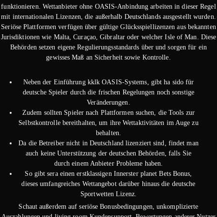
funktionieren. Wettanbieter ohne OASIS-Anbindung arbeiten in dieser Regel
mit internationalen Lizenzen, die außerhalb Deutschlands ausgestellt wurden.
Seriöse Plattformen verfügen über gültige Glücksspiellizenzen aus bekannten
Jurisdiktionen wie Malta, Curaçao, Gibraltar oder welcher Isle of Man. Diese
Behörden setzen eigene Regulierungsstandards über und sorgen für ein
gewisses Maß an Sicherheit sowie Kontrolle.
Neben der Einführung kklk OASIS-Systems, gibt ha sido für
deutsche Spieler durch die frischen Regelungen noch sonstige
Veränderungen.
Zudem sollten Spieler nach Plattformen suchen, die Tools zur
Selbstkontrolle bereithalten, um ihre Wettaktivitäten im Auge zu
behalten.
Da die Betreiber nicht in Deutschland lizenziert sind, findet man
auch keine Unterstützung der deutschen Behörden, falls Sie
durch einem Anbieter Probleme haben.
So gibt sera einen erstklassigen Innerster planet Bets Bonus,
dieses umfangreiches Wettangebot darüber hinaus die deutsche
Sportwetten Lizenz.
Schaut außerdem auf seriöse Bonusbedingungen, unkomplizierte
Auszahlungen und living room Kundensupport. Bewertungen anderer Nutzer