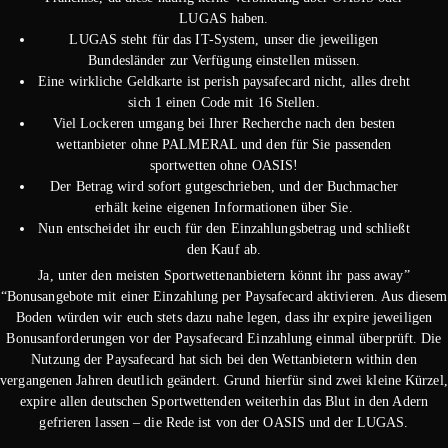
LUGAS haben.
LUGAS steht für das IT-System, unser die jeweiligen
Bundesländer zur Verfügung einstellen müssen.
Eine wirkliche Geldkarte ist perish paysafecard nicht, alles dreht
sich 1 einen Code mit 16 Stellen.
Viel Lockeren umgang bei Ihrer Recherche nach den besten
wettanbieter ohne PALMERAL und den für Sie passenden
sportwetten ohne OASIS!
Der Betrag wird sofort gutgeschrieben, und der Buchmacher
erhält keine eigenen Informationen über Sie.
Nun entscheidet ihr euch für den Einzahlungsbetrag und schließt
den Kauf ab.
Ja, unter den meisten Sportwettenanbietern könnt ihr pass away”
“Bonusangebote mit einer Einzahlung per Paysafecard aktivieren. Aus diesem
Boden würden wir euch stets dazu nahe legen, dass ihr expire jeweiligen
Bonusanforderungen vor der Paysafecard Einzahlung einmal überprüft. Die
Nutzung der Paysafecard hat sich bei den Wettanbietern within den
vergangenen Jahren deutlich geändert. Grund hierfür sind zwei kleine Kürzel,
expire allen deutschen Sportwettenden weiterhin das Blut in den Adern
gefrieren lassen – die Rede ist von der OASIS und der LUGAS.