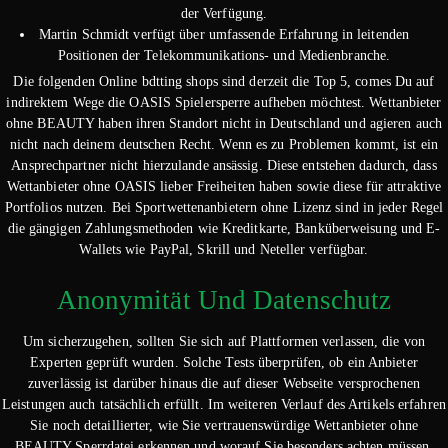
der Verfügung.
Martin Schmidt verfügt über umfassende Erfahrung in leitenden
Positionen der Telekommunikations- und Medienbranche.
Die folgenden Online bdtting shops sind derzeit die Top 5, comes Du auf
indirektem Wege die OASIS Spielersperre aufheben möchtest. Wettanbieter
ohne BEAUTY haben ihren Standort nicht in Deutschland und agieren auch
nicht nach deinem deutschen Recht. Wenn es zu Problemen kommt, ist ein
Ansprechpartner nicht hierzulande ansässig. Diese entstehen dadurch, dass
Wettanbieter ohne OASIS lieber Freiheiten haben sowie diese für attraktive
Portfolios nutzen. Bei Sportwettenanbietern ohne Lizenz sind in jeder Regel
die gängigen Zahlungsmethoden wie Kreditkarte, Banküberweisung und E-
Wallets wie PayPal, Skrill und Neteller verfügbar.
Anonymität Und Datenschutz
Um sicherzugehen, sollten Sie sich auf Plattformen verlassen, die von
Experten geprüft wurden. Solche Tests überprüfen, ob ein Anbieter
zuverlässig ist darüber hinaus die auf dieser Webseite versprochenen
Leistungen auch tatsächlich erfüllt. Im weiteren Verlauf des Artikels erfahren
Sie noch detaillierter, wie Sie vertrauenswürdige Wettanbieter ohne
BEAUTY Sperrdatei erkennen und worauf Sie besonders achten müssen.