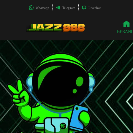
Whatsapp
Telegram
Livechat
BERAN