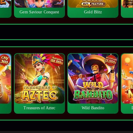
Gem Saviour Conquest
Gold Blitz
Treasures of Aztec
Wild Bandito