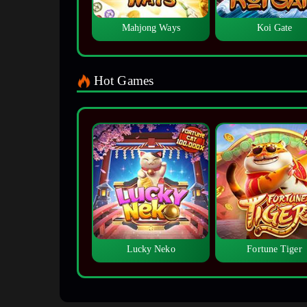
Mahjong Ways
Koi Gate
Hot Games
Lucky Neko
Fortune Tiger