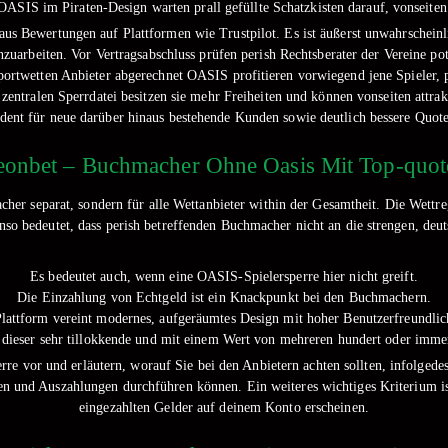
OASIS im Piraten-Design warten prall gefüllte Schatzkisten darauf, vonseite
aus Bewertungen auf Plattformen wie Trustpilot. Es ist äußerst unwahrscheinl
zuarbeiten. Vor Vertragsabschluss prüfen perish Rechtsberater der Vereine pot
Sportwetten Anbieter abgerechnet OASIS profitieren vorwiegend jene Spieler, p
tralen Sperrdatei besitzen sie mehr Freiheiten und können vonseiten attrak
ent für neue darüber hinaus bestehende Kunden sowie deutlich bessere Quote
eonbet – Buchmacher Ohne Oasis Mit Top-quot
her separat, sondern für alle Wettanbieter within der Gesamtheit. Die Wettreg
so bedeutet, dass perish betreffenden Buchmacher nicht an die strengen, deu
Es bedeutet auch, wenn eine OASIS-Spielersperre hier nicht greift.
Die Einzahlung von Echtgeld ist ein Knackpunkt bei den Buchmachern.
lattform vereint modernes, aufgeräumtes Design mit hoher Benutzerfreundlic
ch dieser sehr tillokkende und mit einem Wert von mehreren hundert oder imme
rre vor und erläutern, worauf Sie bei den Anbietern achten sollten, infolge
n und Auszahlungen durchführen können. Ein weiteres wichtiges Kriterium ist
eingezahlten Gelder auf deinem Konto erscheinen.