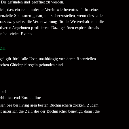
n Dir gefunden und geöffnet zu werden.
ich, dass ein renommierter Verein wie Juventus Turin seinen
enzielle Sponsoren genau, um sicherzustellen, wenn diese alle
ass away selbst die Verantwortung für ihr Wettverhalten in die
tiveren Angeboten profitieren. Dazu gehören expire oftmals
n bei vielen Events.
en
el gilt für” “alle User, unabhängig von deren finanziellen
tschen Glückspielregeln gebunden sind.
hkeit.
rhin tausend Euro online.
dessen Sie bei living area besten Buchmachern zocken. Zudem
 natürlich die Zeit, die der Buchmacher benötigt, damit die