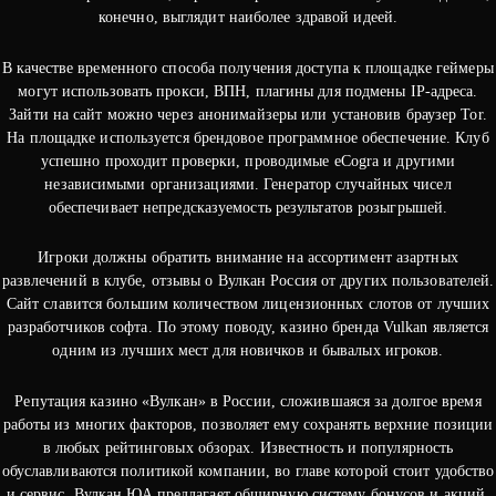
конечно, выглядит наиболее здравой идеей.
В качестве временного способа получения доступа к площадке геймеры
могут использовать прокси, ВПН, плагины для подмены IP-адреса.
Зайти на сайт можно через анонимайзеры или установив браузер Tor.
На площадке используется брендовое программное обеспечение. Клуб
успешно проходит проверки, проводимые eCogra и другими
независимыми организациями. Генератор случайных чисел
обеспечивает непредсказуемость результатов розыгрышей.
Игроки должны обратить внимание на ассортимент азартных
развлечений в клубе, отзывы о Вулкан Россия от других пользователей.
Сайт славится большим количеством лицензионных слотов от лучших
разработчиков софта. По этому поводу, казино бренда Vulkan является
одним из лучших мест для новичков и бывалых игроков.
Репутация казино «Вулкан» в России, сложившаяся за долгое время
работы из многих факторов, позволяет ему сохранять верхние позиции
в любых рейтинговых обзорах. Известность и популярность
обуславливаются политикой компании, во главе которой стоит удобство
и сервис. Вулкан ЮА предлагает обширную систему бонусов и акций,