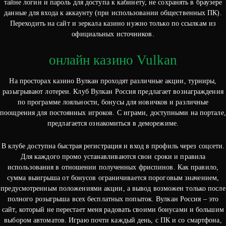
тайне логин и пароль для доступа к кабинету, не сохранять в браузере
данные для входа к аккаунту (при использовании общественных ПК).
Переходить на сайт и зеркала казино нужно только по ссылкам из
официальных источников.
онлайн казино Vulkan
На просторах казино Вулкан проходят различные акции, турниры,
разыгрывают лотереи. Клуб Вулкан Россия предлагает вознаграждения
по программе лояльности, бонусы для новичков и различные
поощрения для постоянных игроков. С играми, доступными на портале,
предлагается ознакомиться в деморежиме.
В клубе доступна быстрая регистрация и вход в профиль через соцсети.
Для каждого промо устанавливаются свои сроки и правила
использования в отношении полученных фриспинов. Как правило,
сумма выигрыша от бонусов ограничивается пороговым значением,
предусмотренным положениями акции, а вывод возможен только после
полного розыгрыша всех бесплатных попыток. Вулкан Россия – это
сайт, который не перестает меня радовать своими бонусами и большим
выбором автоматов. Играю почти каждый день, с ПК и со смартфона,