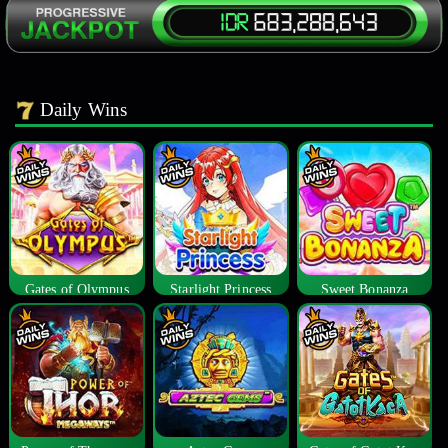
Daily Wins
Gates of Olympus
Starlight Princess
Sweet Bonanza