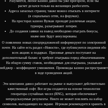
Разумеется, любое казино давно бы уже прогорело, если бы
расчет делался только на желающих разбогатеть.
Адреса запасных страниц также можно отыскать в интернете
(в социальных сетях, на форумах).
На просторах казино Вулкан проходят различные акции,
турниры, разыгрывают лотереи.
До создания заявки на вывод необходимо отыграть бонусы,
иначе они будут аннулированы.
О появлении новых спецпредложений информируют по электронной
почте. На сайте есть раздел «Новости», где публикуются сведения обо
всех акциях и подарках. Призовые деньги поступают на
дополнительный баланс и требуют отыгрыша перед обналичиванием.
На общую сумму ставок, необходимых для отыгрыша, указывает
вейджер – коэффициент умножения. Промокоды казино распространяет
в ходе проведения акций.
Эти компании давно работают на рынке и выпускают действительно
качественный софт. Все игры создаются на основе технологии
генератора случайных чисел (RNG), которая обеспечивает
непредсказуемые результаты. Никто не может повлиять на набор
символов, выпадающих на экране. Игрокам рекомендуется хранить в