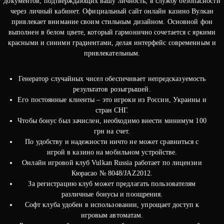
документов, подтверждающих вашу личность, в службу безопасности
через личный кабинет. Официальный сайт онлайн казино Вулкан
привлекает внимание своим стильным дизайном. Основной фон
выполнен в белом цвете, который гармонично сочетается с яркими
красными и синими градиентами, делая интерфейс современным и
привлекательным.
Генератор случайных чисел обеспечивает непредсказуемость
результатов розыгрышей.
Его постоянные клиенты – это игроки из России, Украины и
стран СНГ.
Чтобы бонус был зачислен, необходимо внести минимум 100
грн на счет.
По удобству и надежности ничто не может сравниться с
игрой в казино на мобильном устройстве.
Онлайн игровой клуб Vulkan Russia работает по лицензии
Кюрасао № 8048/JAZ2012.
За регистрацию клуб может предлагать пользователям
различные бонусы и поощрения.
Софт клуба удобен в использовании, упрощает доступ к
игровым автоматам.