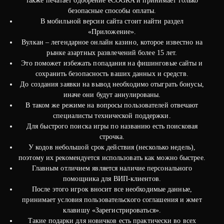
также печатает одобрение eCOGRA и принимает только
безопасные способы оплаты.
В мобильной версии сайта стоит найти раздел
«Приложение».
Вулкан – легендарное онлайн казино, которое известно на
рынке азартных развлечений более 15 лет.
Это поможет избежать попадания на фишинговые сайты и
сохранить безопасность ваших данных и средств.
До создания заявки на вывод необходимо отыграть бонусы,
иначе они будут аннулированы.
В таком же режиме на вопросы пользователей отвечают
специалисты технической поддержки.
Для быстрого поиска игры по названию есть поисковая
строчка.
У кодов небольшой срок действия (несколько недель),
поэтому их рекомендуется использовать как можно быстрее.
Главным отличием является наличие персонального
помощника для ВИП-клиентов.
После этого игрок вносит все необходимые данные,
принимает условия пользовательского соглашения и жмет
клавишу «Зарегистрироваться».
Такие подарки для новичков есть практически во всех