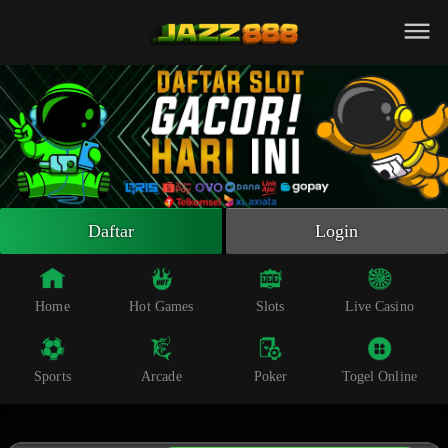
Beranda
Slot Online
Live Casino
Sportsbook
Arcade
Togel Online
Daftar
Login
Poker
Whatsapp
Home
Hot Games
Slots
Live Casino
Telegram
Sports
Arcade
Poker
Togel Online
Livechat