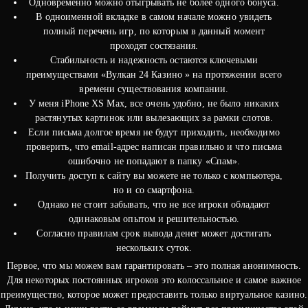
Одновременно можно отыгрывать не более одного бонуса.
В одноименной вкладке в самом начале можно увидеть
полный перечень игр, по которым в данный момент
проходят состязания.
Стабильность и надежность остаются ключевыми
преимуществами «Вулкан 24 Казино » на протяжении всего
времени существования компании.
У меня iPhone XS Max, все очень удобно, не было никаких
растянутых картинок или вылезающих за рамки слотов.
Если письма долгое время не будут приходить, необходимо
проверить, что email-адрес написан правильно и что письма
ошибочно не попадают в папку «Спам».
Получить доступ к сайту вы можете не только с компьютера,
но и со смартфона.
Однако не стоит забывать, что не все игроки обладают
одинаковым опытом и решительностью.
Согласно правилам срок вывода денег может достигать
нескольких суток.
Первое, что мы можем вам гарантировать – это полная анонимность.
Для некоторых постоянных игроков это колоссальное и самое важное
преимущество, которое может предоставить только виртуальное казино.