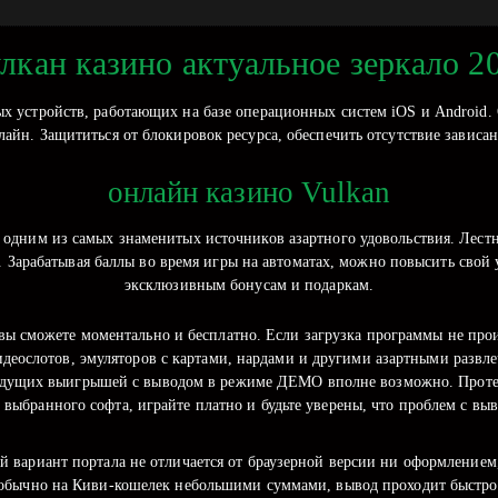
лкан казино актуальное зеркало 2
х устройств, работающих на базе операционных систем iOS и Android. 
лайн. Защититься от блокировок ресурса, обеспечить отсутствие завис
онлайн казино Vulkan
 одним из самых знаменитых источников азартного удовольствия. Лестн
Зарабатывая баллы во время игры на автоматах, можно повысить свой 
эксклюзивным бонусам и подаркам.
ы сможете моментально и бесплатно. Если загрузка программы не прои
видеослотов, эмуляторов с картами, нардами и другими азартными развле
я будущих выигрышей с выводом в режиме ДЕМО вполне возможно. Проте
выбранного софта, играйте платно и будьте уверены, что проблем с выв
 вариант портала не отличается от браузерной версии ни оформление
обычно на Киви-кошелек небольшими суммами, вывод проходит быстро 