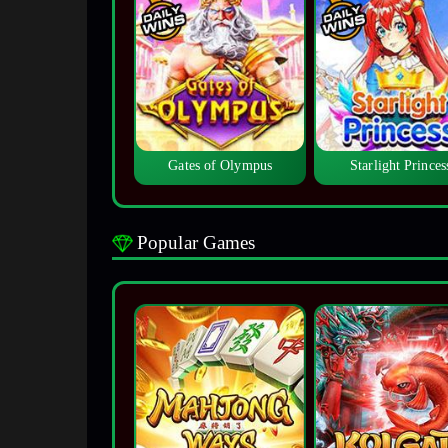
Gates of Olympus
Starlight Princes
Popular Games