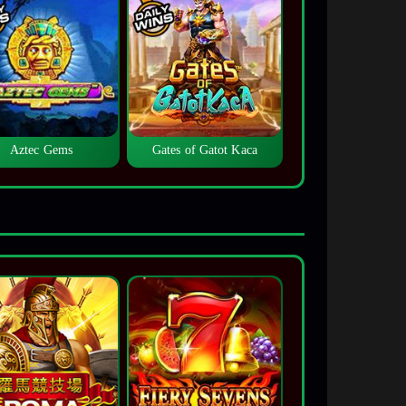
Aztec Gems
Gates of Gatot Kaca