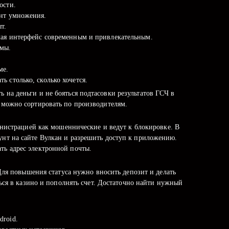
ости.
ент умножения.
т.
лая интерфейс современным и привлекательным.
мы.
ме.
 столько, сколько хочется.
ь на деньги и не бояться подтасовки результатов ГСЧ в
т можно сортировать по производителям.
нистрацией как мошеннические и ведут к блокировке. В
унт на сайте Вулкан и разрешить доступ к приложению.
ать адрес электронной почты.
Для повышения статуса нужно вносить депозит и делать
ься в казино и пополнять счет. Достаточно найти нужный
droid.