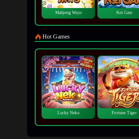
Mahjong Ways
Koi Gate
Hot Games
Lucky Neko
Fortune Tiger