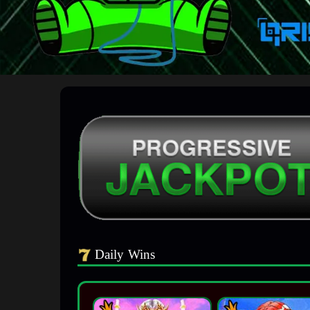
Daily Wins