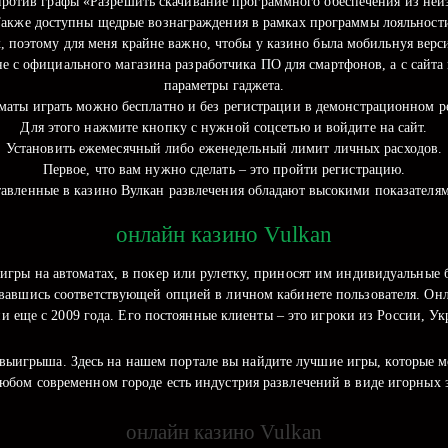
апротив графы «Разрешить скачивание программного обеспечения из неи
акже доступны щедрые вознаграждения в рамках программы лояльност
х, поэтому для меня крайне важно, чтобы у казино была мобильнуя верс
не с официального магазина разработчика ПО для смартфонов, а с сайта
параметры гаджета.
маты играть можно бесплатно и без регистрации в демонстрационном 
Для этого нажмите кнопку с нужной соцсетью и войдите на сайт.
Установить ежемесячный либо еженедельный лимит личных расходов.
Первое, что вам нужно сделать – это пройти регистрацию.
авленные в казино Вулкан развлечения обладают высокими показателя
онлайн казино Vulkan
 игры на автоматах, в покер или рулетку, приносят им индивидуальные
вавшись соответствующей опцией в личном кабинете пользователя. Онл
и еще с 2009 года. Его постоянные клиенты – это игроки из России, Ук
 выигрыша. Здесь на нашем портале вы найдите лучшие игры, которые 
любом современном городе есть индустрия развлечений в виде игорных з
онлайн казино Vulkan