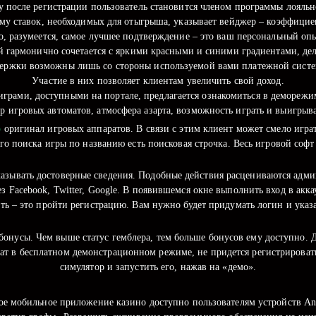
у после регистрации пользователь становится членом программы лояльн
у ставок, необходимых для отыгрыша, указывает вейджер – коэффици
о, разумеется, самое лучшее подтверждение – это ваш персональный опы
й гармонично сочетается с яркими красными и синими градиентами, де
ержки возможны лишь со стороны используемой вами платежной систе
Участие в них позволяет клиентам увеличить свой доход.
играми, доступными на портале, предлагается ознакомиться в деморежи
игровых автоматов, атмосфера азарта, возможность играть и выигрывать
о
оригинал игровых аппаратов. В связи с этим клиент может смело играт
ого поиска игры по названию есть поисковая строчка. Весь игровой соф
казывать достоверные сведения. Подобные действия расцениваются адми
 Facebook, Twitter, Google. В появившемся окне выполнить вход в акка
ть – это пройти регистрацию. Вам нужно будет придумать логин и указ
бонусы. Чем выше статус гемблера, тем больше бонусов ему доступно. 
рат в бесплатном демонстрационном режиме, не придется регистрироват
симулятор и запустить его, нажав на «демо».
е мобильное приложение казино доступно пользователям устройств An