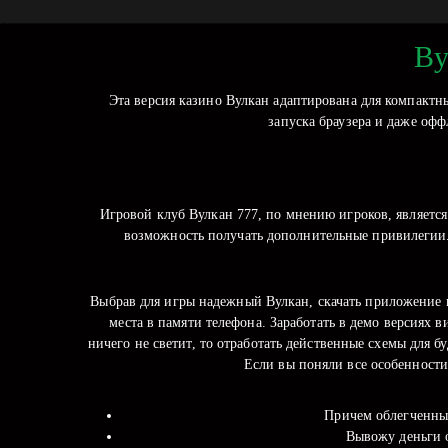
Ву
Эта версия казино Вулкан адаптирована для компактны
запуска браузера и даже офф
Игровой клуб Вулкан 777, по мнению игроков, является
возможность получать дополнительные привилегии. 
Выбрав для игры надежный Вулкан, скачать приложение в
места в памяти телефона. Заработать в демо версиях 
ничего не светит, то отработать действенные схемы дл
Если вы поняли все особенности 
Причем облегченный
Вывожу деньги 