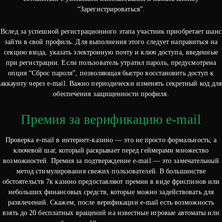
“Зарегистрироваться”.
Вслед за успешной регистрационного этапа участник приобретает шанс
зайти в свой профиль. Для выполнения этого следует направиться на
секцию входа, указать электронную почту и ключ доступа, введенные
при регистрации. Если пользователь утратил пароль, предусмотрена
опция “Сброс пароля”, позволяющая быстро восстановить доступ к
аккаунту через e-mail. Важно периодически изменять секретный код для
обеспечения защищенности профиля.
Премия за верификацию e-mail
Проверка e-mail в интернет-казино — это не просто формальность, а
ключевой шаг, который раскрывает перед геймерами множество
возможностей. Премия за подтверждение e-mail — это замечательный
метод стимулирования свежих пользователей. В большинстве
обстоятельств 7к казино предоставляют премии в виде фриспинов или
небольших финансовых средств, которые можно задействовать для
развлечений. Скажем, после верификации e-mail есть возможность
взять до 20 бесплатных вращений на известные игровые автоматы или