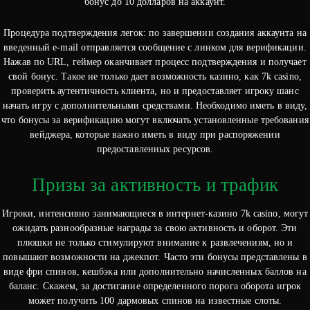
бонус до 10 долларов на аккаунт.
Процедура подтверждения легок: по завершении создания аккаунта на
введенный e-mail отправляется сообщение с линком для верификации.
Нажав по URL, геймер оканчивает процесс подтверждения и получает
свой бонус. Такое не только дает возможность казино, как 7k casino,
проверить аутентичность клиента, но и предоставляет игроку шанс
начать игру с дополнительными средствами. Необходимо иметь в виду,
что бонусы за верификацию могут включать установленные требования
вейджера, которые важно иметь в виду при распоряжении
предоставленных ресурсов.
Призы за активность и трафик
Игроки, интенсивно занимающиеся в интернет-казино 7k casino, могут
ожидать разнообразные награды за свою активность и оборот. Эти
плюшки не только стимулируют внимание к развлечениям, но и
повышают возможности на джекпот. Часто эти бонусы представлены в
виде фри спинов, кешбэка или дополнительно начисленных баллов на
баланс. Скажем, за достигание определенного порога оборота игрок
может получить 100 дармовых спинов на известные слоты.