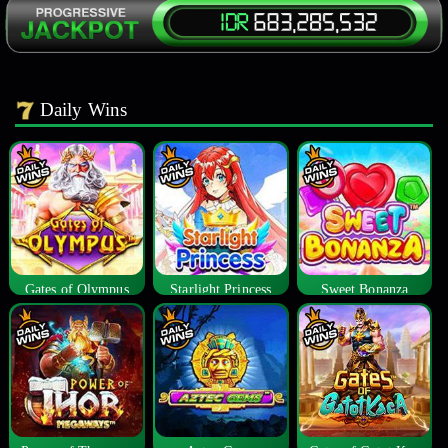
Daily Wins
Gates of Olympus
Starlight Princess
Sweet Bonanza