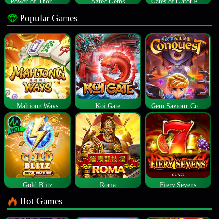
Power of Thor Megaways
Aztec Gems
Gates of Gatot Kaca
Popular Games
Mahjong Ways
Koi Gate
Gem Saviour Conquest
Gold Blitz
Roma
Fiery Sevens
Hot Games