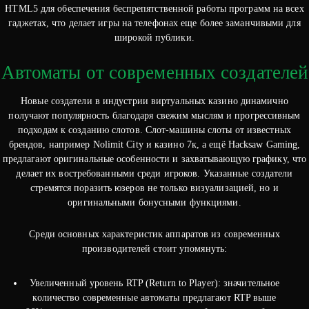
HTML5 для обеспечения беспрепятственной работы программ на всех
гаджетах, что делает игры на телефонах еще более заманчивыми для
широкой публики.
Автоматы от современных создателей
Новые создатели в индустрии виртуальных казино динамично
получают популярность благодаря свежим мыслям и прогрессивным
подходам к созданию слотов. Слот-машины слоты от известных
брендов, например Nolimit City и казино 7к, а ещё Hacksaw Gaming,
предлагают оригинальные особенности и захватывающую графику, что
делает их востребованными среди игроков. Указанные создатели
стремятся поразить юзеров не только визуализацией, но и
оригинальными бонусными функциями.
Среди основных характеристик аппаратов из современных
производителей стоит упомянуть:
Увеличенный уровень RTP (Return to Player): значительное
количество современные автоматы предлагают RTP выше