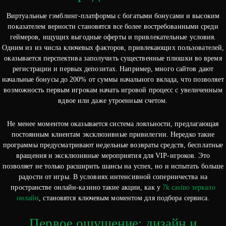
Виртуальные гэмблинг-платформы с богатыми бонусами и высоким
показателем верности становятся все более востребованными среди
геймеров, ищущих выгодные оферты и привлекательные условия.
Одним из из числа ключевых факторов, привлекающих пользователей,
оказывается перспектива заполучить существенные плюшки во время
регистрации и первых депозитах. Например, много сайтов дают
начальные бонусы до 200% от суммы начального вклада, что позволяет
возможность первым игрокам начать игровой процесс с увеличенным
вдвое или даже утроенным счетом.
Не менее моментом оказывается система лояльности, предлагающая
постоянным клиентам эксклюзивные привилегии. Нередко такие
программы предусматривают недельные возвраты средств, бесплатные
вращения и эксклюзивные мероприятия для VIP-игроков. Это
позволяет не только расширить шансы на успех, но и испытать больше
радости от игры. В условиях интенсивной соперничества на
пространстве онлайн-казино такие акции, как у
7k casino зеркало
онлайн
, становятся ключевым моментом для подбора сервиса.
Первое ощущение: дизайн и