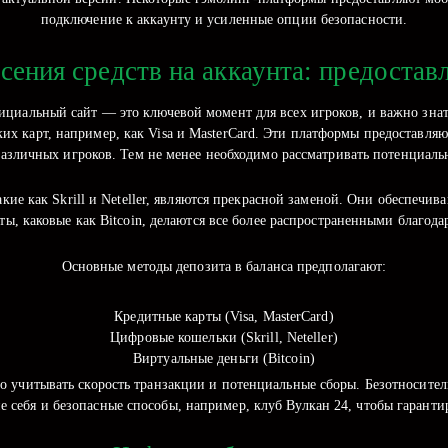
подключение к аккаунту и усиленные опции безопасности.
сения средств на аккаунта: предостав
ициальный сайт — это ключевой момент для всех игроков, и важно зна
х карт, например, как Visa и MasterCard. Эти платформы предоставля
азличных игроков. Тем не менее необходимо рассматривать потенциальн
кие как Skrill и Neteller, являются прекрасной заменой. Они обеспечи
ы, каковые как Bitcoin, делаются все более распространенными благод
Основные методы депозита в баланса предполагают:
Кредитные карты (Visa, MasterCard)
Цифровые кошельки (Skrill, Neteller)
Виртуальные деньги (Bitcoin)
о учитывать скорость транзакции и потенциальные сборы. Безотносите
 себя и безопасные способы, например, клуб Вулкан 24, чтобы гаранти