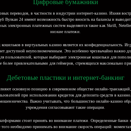
Цифровые бумажники
вых переводов, в частности в индустрии интернет-казино. Ихняя востр
луб Вулкан 24 имеют возможность быстро вносить на балансы и выводи
х электронных платежных систем выделяются такие как Skrill, Netell
низкие платежи.
кошельков в виртуальных казино является их конфиденциальность. Игро
анет доступной неуполномоченным. Это особенно чрезвычайно важно для
для пользователей, которые выбирают электронные кошельки для пополн
ще более привлекательными для геймеров, стремящихся максимально при
Дебетовые пластики и интернет-банкинг
олняют основную позицию в современном обществе онлайн-транзакций,
ьзователей при использовании кредиток для депозита средств в казин
ошенничества. Важно учитывать, что большинство онлайн-казино обраб
учреждения согласовывают такие операции.
латформами стоит принять во внимание платежи. Определенные банки н
е того необходимо принимать во внимание скорость операций: момент