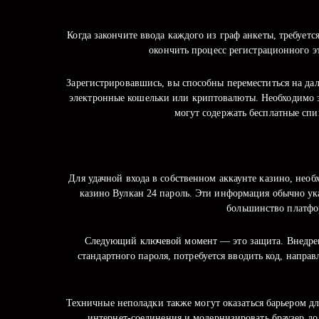
Когда закончите ввода каждого из граф анкеты, требуе
окончить процесс регистрационного 
Зарегистрировавшись, вы способны переместиться на да
электронные кошельки или криптовалюты. Необходимо з
могут содержать бесплатные спи
Для удачной входа в собственном аккаунте казино, нео
казино Вулкан 24 пароль. Эти информация обычно ука
большинство платфор
Следующий ключевой момент — это защита. Внедрен
стандартного пароля, потребуется вводить код, напр
Техничные неполадки также могут оказаться барьером дл
интернет-соединения и модернизировать браузер д