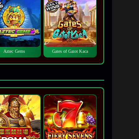
Aztec Gems
Gates of Gatot Kaca