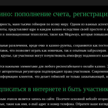
ино: пополнение счета, регистрац
рность, маня тысячи геймеров по всему миру. Одним из важных аспект
 слоты, представляют ядро в каждом казино вследствие своей простоте 
но и инновационные технологии, такие как Megaways, которые повышаю
ольные развлечения, вроде очко и казино-рулетка, сохраняются как пос
тавок, что позволяет играть как новичкам, так и опытным хайроллера
крупье, где участники могут почувствовать атмосферу подлинного каз
ются важными элементами для любого респектабельного онлайн казино. 
 от авторитетных регуляторов подтверждают права участников. Соврем
нформацию клиентов, что делает геймплей не только захватывающей, н
писаться в интернете и быть участни
ьным этапом является запись на сайте. Посетите основной вебсайт игорн
ые, такие как имя, e-mail адрес и номер телефона. Обратите ваше взгля