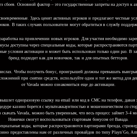
без сбоев. Основной фактор – это государственные запреты на доступ к 
своевременные. Здесь ценят активных игроков и предлагают честные ус
оков. В таких случаях пользователи могут обратиться в службу поддер
заработка на привлечении новых игроков. Для участия необходимо заре
усы доступны через специальные коды, которые распространяются парт
ные условия активации и может быть использован только один раз. В з
бренд подходит как для новичков, так и для опытных бетторов.
х числах. Чтобы получить бонус, проигрышей должны превышать выигры
осложнений при снятии средств, используйте один и тот же метод для д
от Vavada можно ознакомиться еще до активации.
вышлет одноразовую ссылку на email или код в СМС на телефон, давая з
цедуре казино борется с мультиаккаунтностью и мошенничеством со сто
 скачать Vavada, можно быть уверенным, что весь процесс займет 3-4 м
Новички смогут воспользоваться стартовым бонусом от Вавада.
ециальные коды, которые распространяются партнерами бренда, стример
зино предоставлены нам от различных провайдов по типу Playn’Go, Amat