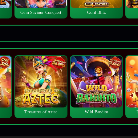
Gem Saviour Conquest
Gold Blitz
Treasures of Aztec
Wild Bandito