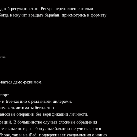
идной регулярностью. Ресурс переполнен сотнями
гда наскучит вращать барабан, присмотрись к формату
на.
зоваться демо-режимом.
порт.
р и live-казино с реальными дилерами.
пускать автоматы бесплатно.
ансовые операции без верификации личности.
ераций. В большинстве случаев сложные обращения
 реальные потери – бонусные балансы не учитываются.
Phone, так и на iPad, поддерживает уведомления о новых