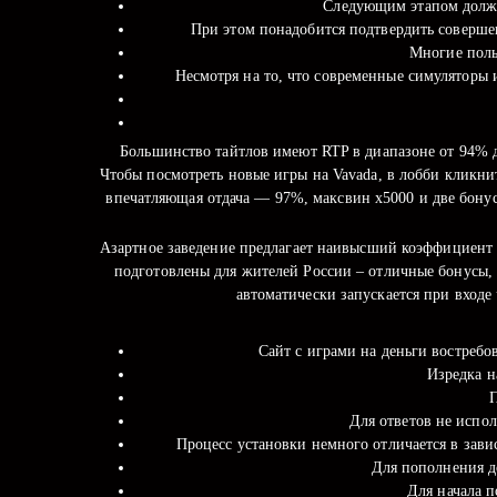
Следующим этапом должна
При этом понадобится подтвердить совершен
Многие поль
Несмотря на то, что современные симуляторы
Большинство тайтлов имеют RTP в диапазоне от 94% д
Чтобы посмотреть новые игры на Vavada, в лобби кликни
впечатляющая отдача — 97%, максвин х5000 и две бонус
Азартное заведение предлагает наивысший коэффициент 
подготовлены для жителей России – отличные бонусы, 
автоматически запускается при входе
Сайт с играми на деньги востребо
Изредка н
П
Для ответов не испо
Процесс установки немного отличается в зави
Для пополнения д
Для начала 