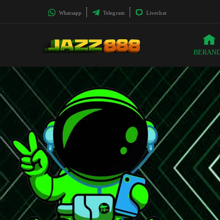
Whatsapp
Telegram
Livechat
BERAN