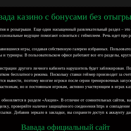
вада казино с бонусами без отыгр
ия и розыгрыши. Еще один насыщенный развлекательный раздел – это 
ссиональные ведущие помогают освоиться с геймплеем. Речь идет про р
равившиеся игры, создавая собственную галерею избранных. Пользоват
ы и турниры. В пользовательском офисе работают все его разделы, кругл
гистрации другого личного кабинета нарушитель будет заблокирован. По
тком бесплатного режима. Поскольку ставки геймер производит за счет
стся вывести, поэтому многие игроки после серии тренировочных запус
астникам, но и постоянным игрокам, активно участвующим в играх ка
 обновляется в разделе «Акции». В отличие от сомнительных сайтов, ва
дделку, проверяйте наличие защищённого соединения https и совпадени
сылки. Добавив зеркало в закладки, вы сохраните доступ к аккаунту да
Вавада официальный сайт