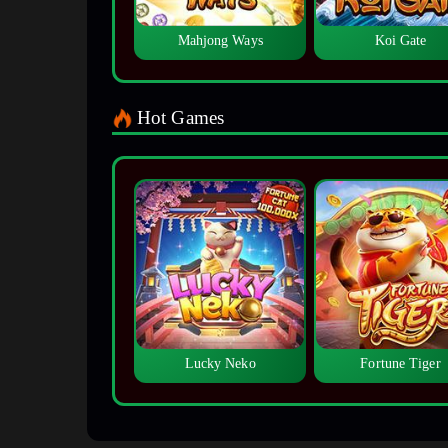
Mahjong Ways
Koi Gate
Hot Games
Lucky Neko
Fortune Tiger