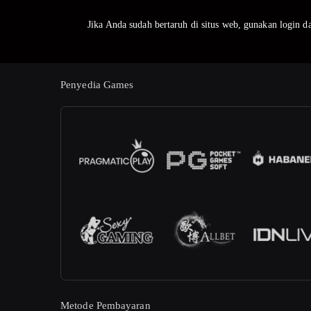
Jika Anda sudah bertaruh di situs web, gunakan login d
Penyedia Games
Metode Pembayaran