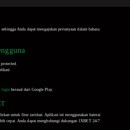
, sehingga Anda dapat mengajukan pertanyaan dalam bahasa
engguna
protected.
likasi.
 login
berasal dari Google Play.
ET
rlukan untuk fitur taruhan. Aplikasi ini menggunakan baterai
 lebih cepat. Anda dapat menghubungi dukungan 1XBET 24/7