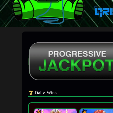
Daily Wins