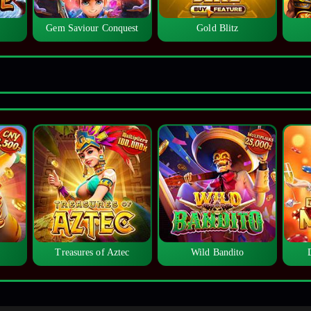
Gem Saviour Conquest
Gold Blitz
Treasures of Aztec
Wild Bandito