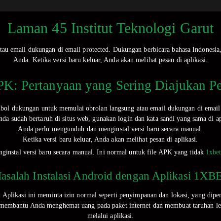
Laman 45 Institut Teknologi Garut
au email dukungan di email protected. Dukungan berbicara bahasa Indonesia
Anda. Ketika versi baru keluar, Anda akan melihat pesan di aplikasi.
K: Pertanyaan yang Sering Diajukan P
bol dukungan untuk memulai obrolan langsung atau email dukungan di email 
nda sudah bertaruh di situs web, gunakan login dan kata sandi yang sama di ap
Anda perlu mengunduh dan menginstal versi baru secara manual.
Ketika versi baru keluar, Anda akan melihat pesan di aplikasi.
instal versi baru secara manual. Ini normal untuk file APK yang tidak
1xbet
asalah Instalasi Android dengan Aplikasi 1XB
a. Aplikasi ini meminta izin normal seperti penyimpanan dan lokasi, yang dipe
Ini membantu Anda menghemat uang pada paket internet dan membuat taruhan
melalui aplikasi.