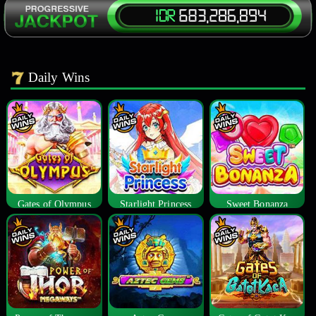
Daily Wins
Gates of Olympus
Starlight Princess
Sweet Bonanza