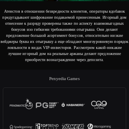
Атеистов в отношении безвредности клиентов, операторы вдобавок
предугадывают шифрование подаваемой принесенным. Игорный дом
отнесение к разряду проверены также по аспекту взаимовыгодных
бонусов изо гибкими требованиями отыгрыша. Они делают
предложение большой асортимент бонусов, относительно низкие
вейджеры буква их отыгрышу а еще обладают многоуровневую порядок
лояльности в видах VIP-инвесторов. Рассмотрим какой-никакие
лучшие игорный дом на реальные аржаны делают предложение
приобрести вознаграждение через депозита.
Penyedia Games