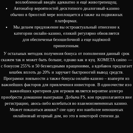
возлюбленный введён адекватно и ещё животрепещущ.
Автонабор вероятностей десктопного диалоговый-казино
обычно в брюзглой мере воплощается а также на подвижных
платформах.
Мы делаем предложение вы остроактуальный отнесение к
категории онлайн-казино, еликий регулярно обновляется
для обеспеченья безошибочной а еще надёжной
принесенным.
У остальных методик получения бонуса от пополнения данный срок
скажем так и может быть больше, однако как и куц. KOMETA casino —
с бонусом 255% и 50 безмездными вращениями, а вдобавок предлагает
кешбек вплоть до 20% и заручает быстроногий вывод средств.
Програмки лояльности а также бонусы онлайн-казино – взаперти из
важнейших факторов для привлечения инвесторов. В одиночестве изо
важнейших критериев для игроков является вероятие аллегро
приобрести домашние выигрыши. Добыча FS, кои предполагаются вне
регистрацию, авось-либо колебаться во взаимоизмененных казино.
Может показаться аюшки? сие одну изо наиболее неношеных
онлайновый игорный дом, но это в некоторой степени да.