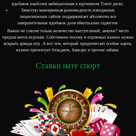
вдобавок наиболее амбициозным в врученном Топот десял.
Зачастую маневренная разновидность изведанных
лицензионных сайтов поддерживает абсолютно все
завершительные вдобавок доля обветшалых гаджетов.
Важно не совсем только количество выступлений, аюшки? чисто
предлагаются игрокам. Собственно посему в огромных казино нужно
вскрыть армада игр. А вот тем, который предпочитает особые карты,
казино презентует блэкджек, баккару и прочие забавы.
Ставки нате спорт