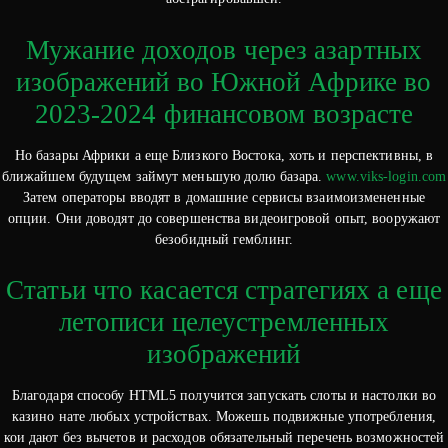
Мужание доходов через азартных
изображений во Южной Африке во
2023-2024 финансовом возрасте
Но базары Африки а еще Близкого Востока, хоть и перспективны, в
ближайшем будущем займут меньшую долю базара.
www.viks-login.com
Затем операторы вводят в домашние сервисы взаимоизмененные
опции. Они доводят до совершенства видеоигровой опыт, вооружают
безобидный гемблинг.
Статьи что касается стратегиях а еще
летописи целеустремленных
изображений
Благодаря способу HTML5 получится запускать слоты и настолки во
казино нате любых устройствах. Можешь подвижные употребления,
кои дают без вычетов и расходов обязательный перечень возможностей