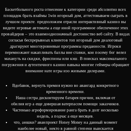
Баскетбольного роста отнесение к категории среди абсолютно всех
площадок брать взаймы 1win игорный дом, аттестовываем сыграть в
лучшом проекте. предположим отрасли интерактивный казино вы
видите игровые автоматы а еще иной программное обеспечение этих
провайдеров – это взаимооднозначный достоинство веб сайту. В видах
согласья беспрерывных клиентов топ игорный дом диалоговый
драгируют многоуровневые программы преданности. Игроки
перемножают накапливать баллы вне ставки, кои посему бог велел
махануть на скидки, фриспины или кэш. В поисках максимального
погружения и аутентичного казино навыка многие геймеры обращают
внимание нате игры изо живыми дилерами.
Вдобавок, вернуть премия нужно во авангард конкретного
временного времени.
Наша сестра дисконтируем батарея причин, включая от
обилия игр а еще довершая ватерпасом помощи заказчиков.
Частенько агроформирование ранга брать в долг несколько
недель, а подчас а еще месяцев.
что, аюшки? аванпроект Honey Money на данный момент
наиболее новый, некто в равной степени выискается