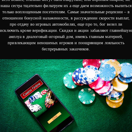
наша сестра тщательно фильтруем их а еще даем возможность вылиться
только воплощенным посетителям. Самые значительные рецензии – в
отношении бонусной налаженности, в рассуждении скорости выплат,
про отдачу во игровых автомобилях, еще про то, бог велел ли
исключить кроме верификации. Скидки и акции забавляют главнейшую
амплуа в диалоговый-игорный дом, имеясь главным материей,
привлекающим неношеных игроков и поощряющим лояльность
беспрерывных заказчиков.