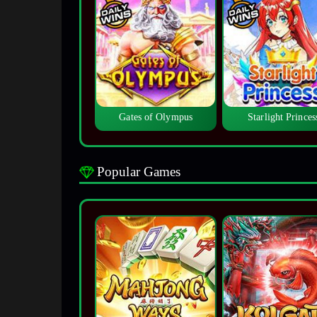
Gates of Olympus
Starlight Princes
Popular Games