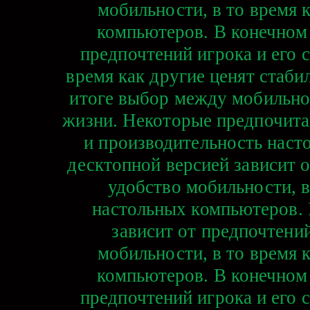
мобильности, в то время 
компьютеров. В конечном 
предпочтений игрока и его 
время как другие ценят стаб
итоге выбор между мобильной
жизни. Некоторые предпочитаю
и производительность наст
десктопной версией зависит 
удобство мобильности, в
настольных компьютеров. 
зависит от предпочтени
мобильности, в то время 
компьютеров. В конечном 
предпочтений игрока и его 