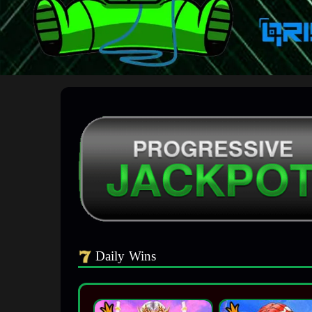
Daily Wins