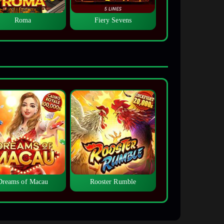
Roma
Fiery Sevens
Dreams of Macau
Rooster Rumble