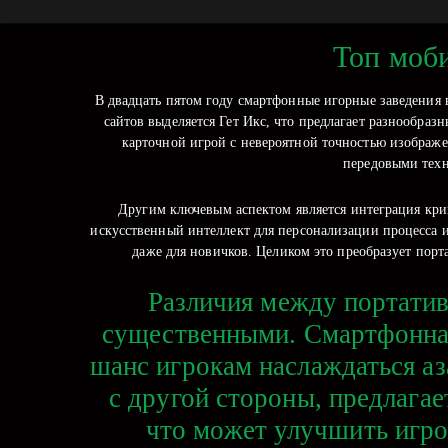
Топ моб
В двадцать пятом году смартфонные игорные заведения 
сайтов выделяется Гет Икс, что предлагает разнообра
карточной игрой с невероятной точностью изображ
передовыми техн
Другим ключевым аспектом является интеграция крип
искусственный интеллект для персонализации процесса 
даже для новичков. Целиком это преобразует порт
Различия между портати
существенными. Смартфонная
шанс игрокам наслаждаться аз
с другой стороны, предлага
что может улучшить игро