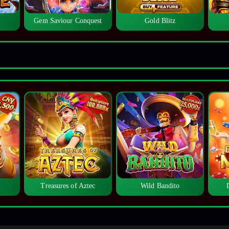
Gem Saviour Conquest
Gold Blitz
Treasures of Aztec
Wild Bandito