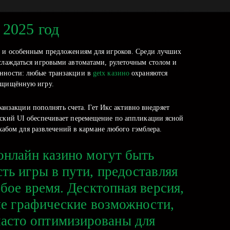
2025 год
ке и особенным предложениям для игроков. Среди лучших
аслаждаться игровыми автоматами, рулеточным столом и
анности: любые транзакции в
getx казино
охраняются
защищённую игру.
анзакции пополнять счета. Гет Икс активно внедряет
рский UI обеспечивает перемещение по аппликации ясной
хабом для развлечений в кармане любого гэмблера.
нлайн казино могут быть
ь игры в пути, предоставляя
бое время. Десктопная версия,
ые графические возможности,
часто оптимизированы для