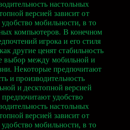
зводительность настольных
топной версией зависит от
 удобство мобильности, в то
ьных компьютеров. В конечном
дпочтений игрока и его стиля
как другие ценят стабильность
ге выбор между мобильной и
изни. Некоторые предпочитают
сть и производительность
ьной и десктопной версией
е предпочитают удобство
зводительность настольных
топной версией зависит от
 удобство мобильности, в то