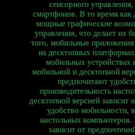
сенсорного управления,
смартфонов. В то время как
мощные графические возмо
управления, что делает их 
того, мобильные приложения
на десктопных платформах
мобильных устройствах и
мобильной и десктопной верс
предпочитают удобств
производительность насто
десктопной версией зависит 
удобство мобильности, в
настольных компьютеров. 
зависит от предпочтени