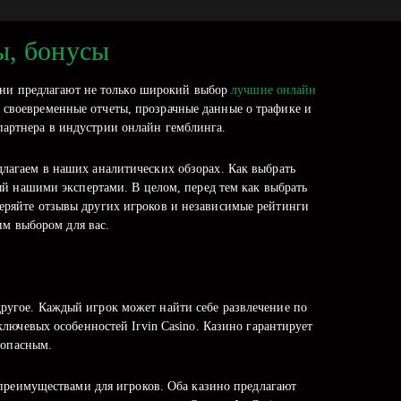
ы, бонусы
Они предлагают не только широкий выбор
лучшие онлайн
 своевременные отчеты, прозрачные данные о трафике и
партнера в индустрии онлайн гемблинга.
длагаем в наших аналитических обзорах. Как выбрать
й нашими экспертами. В целом, перед тем как выбрать
веряйте отзывы других игроков и независимые рейтинги
им выбором для вас.
другое. Каждый игрок может найти себе развлечение по
лючевых особенностей Irvin Casino. Казино гарантирует
зопасным.
преимуществами для игроков. Оба казино предлагают