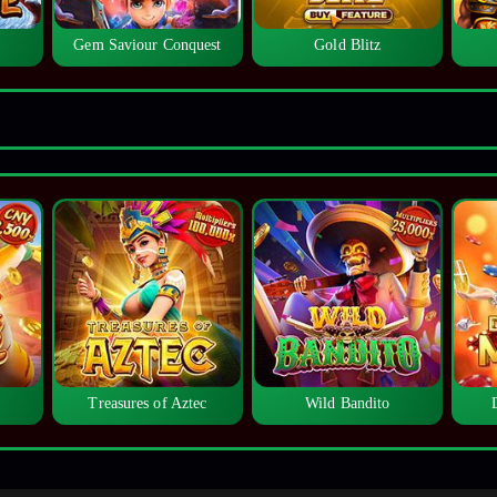
Gem Saviour Conquest
Gold Blitz
Treasures of Aztec
Wild Bandito