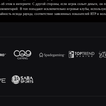
 об этом в интернете. С другой стороны, если игрок сольет деньги, о
 комментарий. В топ попадают исключительно игровые клубы, использ
айность исхода раунда, соответствие заявленных показателей RTP и во