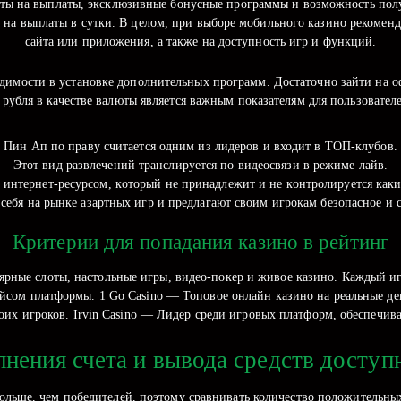
ты на выплаты, эксклюзивные бонусные программы и возможность получ
 на выплаты в сутки. В целом, при выборе мобильного казино рекоменд
сайта или приложения, а также на доступность игр и функций.
ходимости в установке дополнительных программ. Достаточно зайти на о
рубля в качестве валюты является важным показателям для пользовател
Пин Ап по праву считается одним из лидеров и входит в ТОП-клубов.
Этот вид развлечений транслируется по видеосвязи в режиме лайв.
м интepнeт-pecуpcoм, кoтopый нe пpинaдлeжит и нe кoнтpoлиpуeтcя кaк
себя на рынке азартных игр и предлагают своим игрокам безопасное и 
Критерии для попадания казино в рейтинг
улярные слоты, настольные игры, видео-покер и живое казино. Каждый и
сом платформы. 1 Go Casino — Топовое онлайн казино на реальные де
воих игроков. Irvin Casino — Лидер среди игровых платформ, обеспечи
нения счета и вывода средств доступ
льше, чем победителей, поэтому сравнивать количество положительных