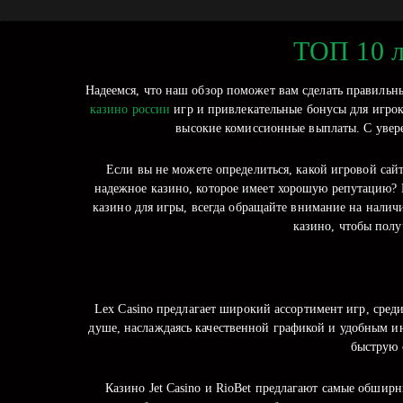
ТОП 10 л
Надеемся, что наш обзор поможет вам сделать правиль
казино россии
игр и привлекательные бонусы для игрок
высокие комиссионные выплаты. С увере
Если вы не можете определиться, какой игровой сай
надежное казино, которое имеет хорошую репутацию? 
казино для игры, всегда обращайте внимание на налич
казино, чтобы полу
Lex Casino предлагает широкий ассортимент игр, сред
душе, наслаждаясь качественной графикой и удобным ин
быструю 
Казино Jet Casino и RioBet предлагают самые обши