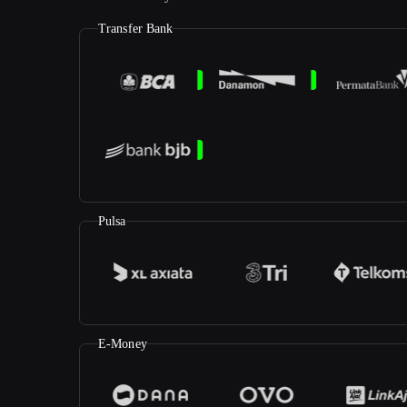
Transfer Bank
Pulsa
E-Money