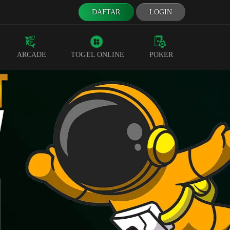
DAFTAR
LOGIN
ARCADE
TOGEL ONLINE
POKER