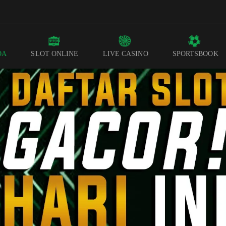
DA
SLOT ONLINE
LIVE CASINO
SPORTSBOOK