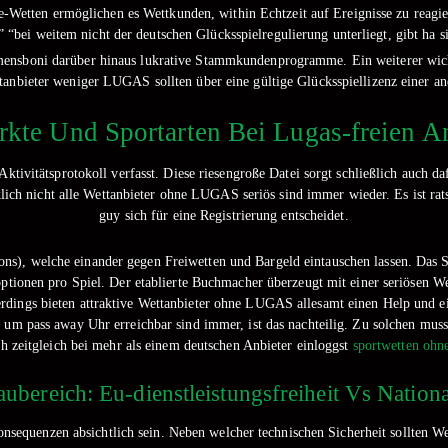
e-Wetten ermöglichen es Wettkunden, within Echtzeit auf Ereignisse zu reagie
“bei weitem nicht der deutschen Glücksspielregulierung unterliegt, gibt ha si
nsboni darüber hinaus lukrative Stammkundenprogramme. Ein weiterer wichti
ttanbieter weniger LUGAS sollten über eine gültige Glücksspiellizenz einer 
kte Und Sportarten Bei Lugas-freien A
ktivitätsprotokoll verfasst. Diese riesengroße Datei sorgt schließlich auch d
klich nicht alle Wettanbieter ohne LUGAS seriös sind immer wieder. Es ist ra
guy sich für eine Registrierung entscheidet.
), welche einander gegen Freiwetten und Bargeld eintauschen lassen. Das Sp
ionen pro Spiel. Der etablierte Buchmacher überzeugt mit einer seriösen Wet
dings bieten attraktive Wettanbieter ohne LUGAS allesamt einen Help und e
d um pass away Uhr erreichbar sind immer, ist das nachteilig. Zu solchen m
h zeitgleich bei mehr als einem deutschen Anbieter einloggst
sportwetten ohne
aubereich: Eu-dienstleistungsfreiheit Vs Nation
Konsequenzen absichtlich sein. Neben welcher technischen Sicherheit sollten W