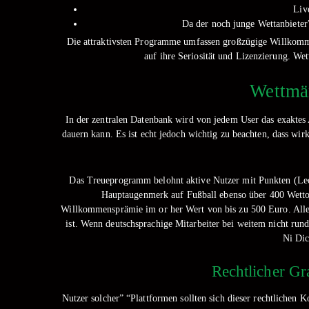
Liv
Da der noch junge Wettanbieter” 
Die attraktivsten Programme umfassen großzügige Willkomme
auf ihre Seriosität und Lizenzierung. We
Wettmär
In der zentralen Datenbank wird von jedem User das exaktes A
dauern kann. Es ist echt jedoch wichtig zu beachten, dass wir
Das Treueprogramm belohnt aktive Nutzer mit Punkten (Leons
Hauptaugenmerk auf Fußball ebenso über 400 Wettopt
Willkommensprämie im or her Wert von bis zu 500 Euro. Aller
ist. Wenn deutschsprachige Mitarbeiter bei weitem nicht run
Ni Dic
Rechtlicher Gr
Nutzer solcher” “Plattformen sollten sich dieser rechtlichen 