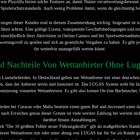
n wie Playzilla bieten solche Features an, damit Nutzer verantwortungsbewus
 Spielerschutzstandards. Auch wenig Probleme damit, wenn du gleichzeitig be
rungen dieser Kunden sind in diesem Zusammenhang wichtig. Insgesamt ist na
keit achten. Eine gültige Lizenz, transparente Geschäftsbedingungen und eine
 einschließlich ihrer Aktivitäten in Online-Casinos und bei Sportwettenanbiet
wortungsvoll zu spielen und sich an gesetzliche Vorgaben zu halten. Es gib
ihr weiterhin unausgefüllt wetten könnt.
d Nachteile Von Wettanbieter Ohne Lu
 Lizenzbehörden. In Deutschland gelten nur Wettanbieter mit einer deutschen L
hten, dass der Anbieter seriös und lizenziert ist. Das LUGAS System steht für 
nzierung vonseiten Wettanbietern. Es gibt also keinen On-line Buchmacher, 
örden bei Curacao oder Malta besitzen einen guten Ruf und decreased unter d
nach Erreichen genau dieser Grenze ist viele weitere Zahlung bei weitem n
darüber hinaus Auszahlungen.
rk “Die 10 größten Fehler neuer Führungskräfte” gilt als maßgebliches Stand
inem Wettanbieter mit oder unter abzug von LUGAS hat für Sie als Kunde g