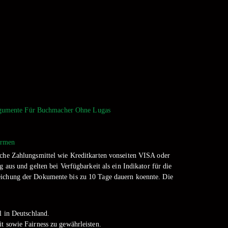
Argumente Für Buchmacher Ohne Lugas
ormen
sche Zahlungsmittel wie Kreditkarten vonseiten VISA oder
us und gelten bei Verfügbarkeit als ein Indikator für die
eichung der Dokumente bis zu 10 Tage dauern koennte. Die
 in Deutschland.
it sowie Fairness zu gewährleisten.