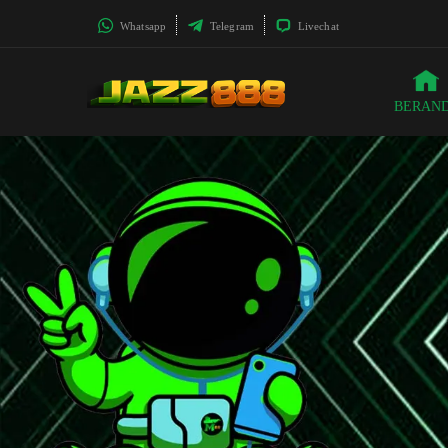
Whatsapp
Telegram
Livechat
BERAN