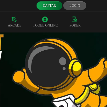
DAFTAR
LOGIN
ARCADE
TOGEL ONLINE
POKER