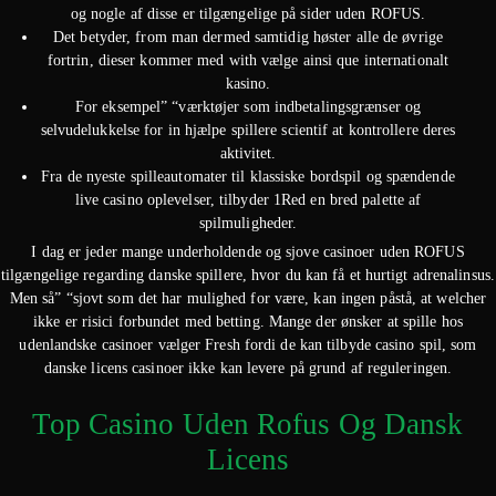
og nogle af disse er tilgængelige på sider uden ROFUS.
Det betyder, from man dermed samtidig høster alle de øvrige
fortrin, dieser kommer med with vælge ainsi que internationalt
kasino.
For eksempel” “værktøjer som indbetalingsgrænser og
selvudelukkelse for in hjælpe spillere scientif at kontrollere deres
aktivitet.
Fra de nyeste spilleautomater til klassiske bordspil og spændende
live casino oplevelser, tilbyder 1Red en bred palette af
spilmuligheder.
I dag er jeder mange underholdende og sjove casinoer uden ROFUS
tilgængelige regarding danske spillere, hvor du kan få et hurtigt adrenalinsus.
Men så” “sjovt som det har mulighed for være, kan ingen påstå, at welcher
ikke er risici forbundet med betting. Mange der ønsker at spille hos
udenlandske casinoer vælger Fresh fordi de kan tilbyde casino spil, som
danske licens casinoer ikke kan levere på grund af reguleringen.
Top Casino Uden Rofus Og Dansk
Licens