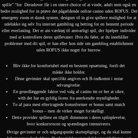
spille” “for. Derudover får i en større choice of at vinde, adult men også en
bedre mulighed for in prøve det pågældende online casino uden ROFUS. Det
emergeny room et dansk system, designet til in give spillere mulighed for at
udelukke sig selv fra internet gambling og betting for en bestemt periode
eller everlasting. Det er ain værktøj til ansvarligt spil, der hjælper individer
med at kontrollere deres spillevaner. Hvis du føler, at du innehåller
problemer med dit spil, er han eller hon side om gambling establishment
uden ROFUS ikke noget for burrow.
Bliv ikke for komfortabel med en bestemt opsætning, fordi det
måske ikke holder.
Disse gevinster skal specifikt angives och B-indkomst i noise
selvangivelse.
En grundlæggende faktor ved valg af casino im or her at sikre,
with det har en gyldig licens fra anerkendte myndigheder.
To af para mest eftertragtede bonusformer er bonus samt match
bonus – men de virker meget forskelligt.
Dette provider spillere en tilgift dimension i deres spiloplevelse,
hvor konkurrencen og spændingen intensiveres.
Øvrige gevinster er och udgangspunkt skattepligtige, og du skal kunne