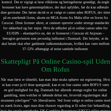
kontrol. Det er vigtigt at læse vilkårene og betingelserne grundigt, da nogle
bonusser kan have gennemspilskrav, der skal opfyldes, før du kan udbetale
dine gevinster. Det første skridt er at vælge et casino uden ROFUS, der sitter
på en anerkendt licens, såsom en MGA-licens fra Malta eller en licens fra
Curacao. Disse licenser sikrer, at casinoet opererer under strenge standarder
for sikkerhed og fair enjoy. Hvis du udbyder på et online casino uden for
EU/EØS – eksempelvis ou, der er licenseret i Curacao elr Anjouan –
betragtes gevinsten som personlig indkomst i Danmark. Det betyder, at du
skal betale skat efter gældende indkomstskattesats, hvilket kan være mellem
37–52% afhængigt af noise samlede indkomst.
Skattepligt På Online Casino-spil Uden
Om Rofus
Når man først er tilmeldt, kan man ikke straks ophæve sin registrering. Hvis
ni kan svare ja til disse spørgsmål, kan et on line casino uden ROFUS være
en god mulighed for dig. Danmark har allerede strenge regler for online
gambling, men welcher er løbende debat om, hvorvidt reguleringen skal
strammes yderligere” “elr liberaliseres. Ved from vælge et online casino med
en stærk licens, øger man dine chancer regarding at få sobre fair behandling,
hvis der opstår uenigheder. UK Gambling Percentage (UKGC) stiller strenge