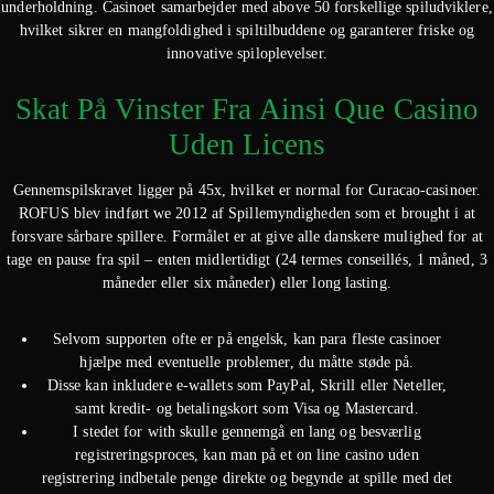
underholdning. Casinoet samarbejder med above 50 forskellige spiludviklere,
hvilket sikrer en mangfoldighed i spiltilbuddene og garanterer friske og
innovative spiloplevelser.
Skat På Vinster Fra Ainsi Que Casino
Uden Licens
Gennemspilskravet ligger på 45x, hvilket er normal for Curacao-casinoer.
ROFUS blev indført we 2012 af Spillemyndigheden som et brought i at
forsvare sårbare spillere. Formålet er at give alle danskere mulighed for at
tage en pause fra spil – enten midlertidigt (24 termes conseillés, 1 måned, 3
måneder eller six måneder) eller long lasting.
Selvom supporten ofte er på engelsk, kan para fleste casinoer
hjælpe med eventuelle problemer, du måtte støde på.
Disse kan inkludere e-wallets som PayPal, Skrill eller Neteller,
samt kredit- og betalingskort som Visa og Mastercard.
I stedet for with skulle gennemgå en lang og besværlig
registreringsproces, kan man på et on line casino uden
registrering indbetale penge direkte og begynde at spille med det