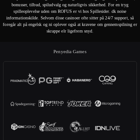
bonusser, tilbud, spiludvalg og naturligvis sikkerhed. For en tryg
spilleoplevelse uden om ROFUS er vi hos Spillesider. dk noise
informationskilde. Selvom disse casinoer ofte sitter på 24/7 support, så
foregår alt på engelsk og ni oplever også at kravene om gennemspilning er
skrappe elr ligefrem snyd.
Penyedia Games