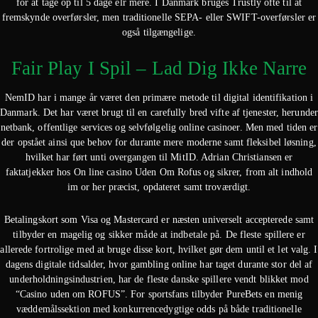
for at tage op til 5 dage elr mere. I Danmark bruges Trustly ofte til at
fremskynde overførsler, men traditionelle SEPA- eller SWIFT-overførsler er
også tilgængelige.
Fair Play I Spil – Lad Dig Ikke Narre
NemID har i mange år været den primære metode til digital identifikation i
Danmark. Det har været brugt til en carefully bred vifte af tjenester, herunder
netbank, offentlige services og selvfølgelig online casinoer. Men med tiden er
der opstået ainsi que behov for durante mere moderne samt fleksibel løsning,
hvilket har ført unti overgangen til MitID. Adrian Christiansen er
faktatjekker hos On line casino Uden Om Rofus og sikrer, from alt indhold
im or her præcist, opdateret samt troværdigt.
Betalingskort som Visa og Mastercard er næsten universelt accepterede samt
tilbyder en magelig og sikker måde at indbetale på. De fleste spillere er
allerede fortrolige med at bruge disse kort, hvilket gør dem until et let valg. I
dagens digitale tidsalder, hvor gambling online har taget durante stor del af
underholdningsindustrien, har de fleste danske spillere vendt blikket mod
“Casino uden om ROFUS”. For sportsfans tilbyder PureBets en menig
væddemålssektion med konkurrencedygtige odds på både traditionelle