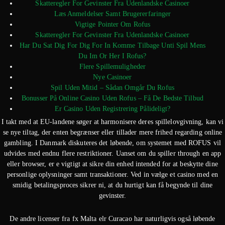
Skatteregler For Gevinster Fra Udenlandske Casinoer
Læs Anmeldelser Samt Brugererfaringer
Vigtige Pointer Om Rofus
Skatteregler For Gevinster Fra Udenlandske Casinoer
Har Du Sat Dig For Dig For In Komme Tilbage Unti Spil Mens
Du Im Or Her I Rofus?
Flere Spillemuligheder
Nye Casinoer
Spil Uden Mitid – Sådan Omgår Du Rofus
Bonusser På Online Casino Uden Rofus – Få De Bedste Tilbud
Er Casino Uden Registrering Pålideligt?
I takt med at EU-landene søger at harmonisere deres spillelovgivning, kan vi
se nye tiltag, der enten begrænser eller tillader mere frihed regarding online
gambling. I Danmark diskuteres det løbende, om systemet med ROFUS vil
udvides med endnu flere restriktioner. Uanset om du spiller through en app
eller browser, er e vigtigt at sikre din enhed intended for at beskytte dine
personlige oplysninger samt transaktioner. Ved in vælge et casino med en
smidig betalingsproces sikrer ni, at du hurtigt kan få begynde til dine
gevinster.
De andre licenser fra fx Malta elr Curacao har naturligvis også løbende