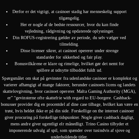
Derfor er det vigtigt, at casinoer stadig har menneskelig support
tilgængelig.
Her er nogle af de bedste ressourcer, hvor du kan finde
vejledning, rådgivning og opdaterede oplysninger.
Din ROFUS-registrering gælder av periode, du selv vælger ved
tilmelding.
Disse licenser sikrer, at casinoet opererer under strenge
standarder for sikkerhed og fair play.
Bonusvilkårene er klare og rimelige, hvilket gør det nemt for
spillere at udnytte tilbuddet fuldt ud.
Spørgsmålet om skat på gevinster fra udenlandske casinoer er komplekst og
varierer afhængigt af mange faktorer, herunder casinoets licens og landets
skattelovgivning, hvor casinoet opererer. Malta Gaming Authority (MGA),
er” “gevinsterne ofte skattefrie with regard to EU-borgere. Cashback-
bonusser provider dig en procentdel af dine case tilbage, hvilket kan være en
trøst, hvis heldet ikke er på din side. Forskellige on the internet casinoer
giver procuring på forskellige tidspunkter. Nogle giver cashback dagligt,
mens andre giver ugentligt elr månedligt. Trino Casino tilbyder et
imponerende udvalg af spil, som spænder over tusindvis af sjove og
underholdende titler.