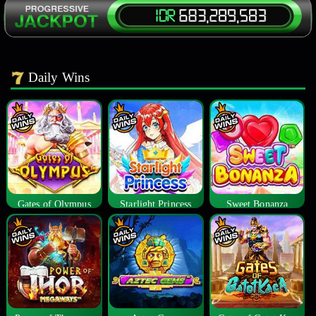
Daily Wins
Gates of Olympus
Starlight Princess
Sweet Bonanza