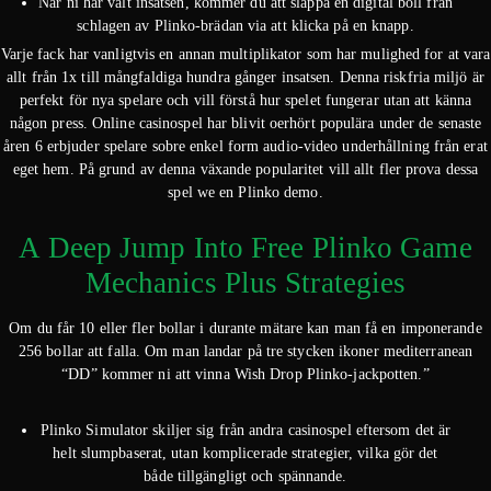
När ni har valt insatsen, kommer du att släppa en digital boll från
schlagen av Plinko-brädan via att klicka på en knapp.
Varje fack har vanligtvis en annan multiplikator som har mulighed for at vara
allt från 1x till mångfaldiga hundra gånger insatsen. Denna riskfria miljö är
perfekt för nya spelare och vill förstå hur spelet fungerar utan att känna
någon press. Online casinospel har blivit oerhört populära under de senaste
åren 6 erbjuder spelare sobre enkel form audio-video underhållning från erat
eget hem. På grund av denna växande popularitet vill allt fler prova dessa
spel we en Plinko demo.
A Deep Jump Into Free Plinko Game
Mechanics Plus Strategies
Om du får 10 eller fler bollar i durante mätare kan man få en imponerande
256 bollar att falla. Om man landar på tre stycken ikoner mediterranean
“DD” kommer ni att vinna Wish Drop Plinko-jackpotten.”
Plinko Simulator skiljer sig från andra casinospel eftersom det är
helt slumpbaserat, utan komplicerade strategier, vilka gör det
både tillgängligt och spännande.