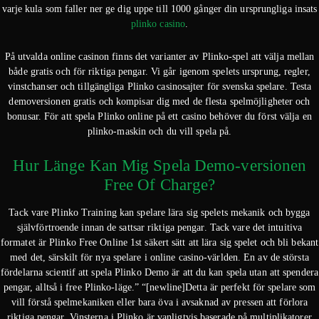
varje kula som faller ner ge dig uppe till 1000 gånger din ursprungliga insats
plinko casino
.
På utvalda online casinon finns det varianter av Plinko-spel att välja mellan
både gratis och för riktiga pengar. Vi går igenom spelets ursprung, regler,
vinstchanser och tillgängliga Plinko casinosajter för svenska spelare. Testa
demoversionen gratis och kompisar dig med de flesta spelmöjligheter och
bonusar. För att spela Plinko online på ett casino behöver du först välja en
plinko-maskin och du vill spela på.
Hur Länge Kan Mig Spela Demo-versionen
Free Of Charge?
Tack vare Plinko Training kan spelare lära sig spelets mekanik och bygga
självförtroende innan de sattsar riktiga pengar. Tack vare det intuitiva
formatet är Plinko Free Online 1st säkert sätt att lära sig spelet och bli bekant
med det, särskilt för nya spelare i online casino-världen. En av de största
fördelarna scientif att spela Plinko Demo är att du kan spela utan att spendera
pengar, alltså i free Plinko-läge.” “[newline]Detta är perfekt för spelare som
vill förstå spelmekaniken eller bara öva i avsaknad av pressen att förlora
riktiga pengar. Vinsterna i Plinko är vanligtvis baserade på multiplikatorer