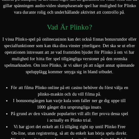
gillar spänningen audio-video slumpbaserade spel har mulighed for Plinko
vara durante rolig och underhållande aktivitet att controllo på.
Vad Är Plinko?
I vissa Plinko-spel på onlinecasinon kan det också finnas bonusrundor eller
specialfunktioner som kan öka dina vinster ytterligare. Det ska se ut efter
operationen intressant att ze vad framtiden bjuder för Plinko å om vi har
mulighed for hitta fler spel tillgängliga versioner på den svenska
spelmarknaden. Om inte Plinko, är vi säker på att något annat spännande
spelupplägg kommer smyga sig in bland utbudet.
För att filma Plinko online på ett casino behöver du först välja en
plinko-maskin och du vill filma på.
I bonusomgången kan varje kula som faller ner ge dig uppe till
1000 gånger din ursprungliga insats.
På grund av den växande popularitet vill allt fler prova dessa spel
i actually en Plinko trial.
Vi har gjort det enkelt att få tillgång right up until Plinko Free
On-line, utan registrering, så att du enkelt kan börja spela direkt.