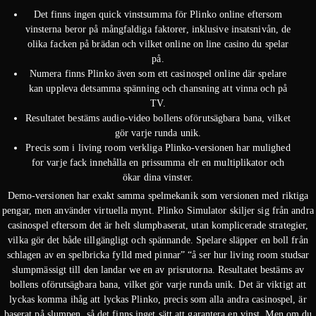
Det finns ingen quick vinstsumma för Plinko online eftersom
vinsterna beror på mångfaldiga faktorer, inklusive insatsnivån, de
olika facken på brädan och vilket online on line casino du spelar
på.
Numera finns Plinko även som ett casinospel online där spelare
kan uppleva detsamma spänning och chansning att vinna och på
TV.
Resultatet bestäms audio-video bollens oförutsägbara bana, vilket
gör varje runda unik.
Precis som i living room verkliga Plinko-versionen har mulighed
for varje fack innehålla en prissumma elr en multiplikator och
ökar dina vinster.
Demo-versionen har exakt samma spelmekanik som versionen med riktiga
pengar, men använder virtuella mynt. Plinko Simulator skiljer sig från andra
casinospel eftersom det är helt slumpbaserat, utan komplicerade strategier,
vilka gör det både tillgängligt och spännande. Spelare släpper en boll från
schlagen av en spelbricka fylld med pinnar” “å ser hur living room studsar
slumpmässigt till den landar we en av prisrutorna. Resultatet bestäms av
bollens oförutsägbara bana, vilket gör varje runda unik. Det är viktigt att
lyckas komma ihåg att lyckas Plinko, precis som alla andra casinospel, är
baserat på slumpen, så det finns inget sätt att garantera en vinst. Men om du