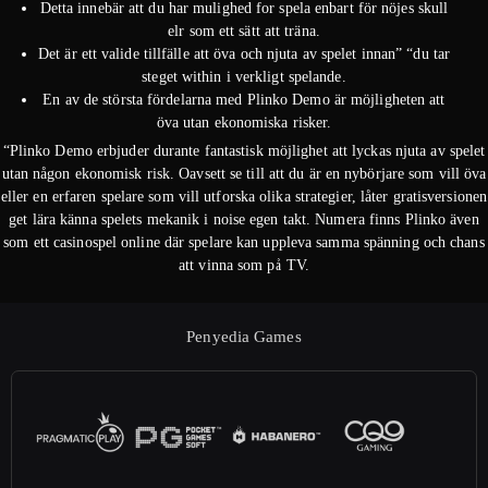
Detta innebär att du har mulighed for spela enbart för nöjes skull
elr som ett sätt att träna.
Det är ett valide tillfälle att öva och njuta av spelet innan” “du tar
steget within i verkligt spelande.
En av de största fördelarna med Plinko Demo är möjligheten att
öva utan ekonomiska risker.
“Plinko Demo erbjuder durante fantastisk möjlighet att lyckas njuta av spelet
utan någon ekonomisk risk. Oavsett se till att du är en nybörjare som vill öva
eller en erfaren spelare som vill utforska olika strategier, låter gratisversionen
get lära känna spelets mekanik i noise egen takt. Numera finns Plinko även
som ett casinospel online där spelare kan uppleva samma spänning och chans
att vinna som på TV.
Penyedia Games