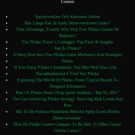
Content
Spelutvecklare Och Alternativ Online
Hur Länge Kan Ja Spela Demo-versionen Gratis?
Your Advantage: Exactly Why Play Free Plinko Games On
Respinix?
The Plinko Player’s Carteggio: Fun Facts & Insights
Vad Är Plinko?
A Deep Dive Into Free Plinko Game Mechanics And Strategies
Plinko
If You Enjoy Plinko’s Simplicity, You May Well Also Like…
Huvudfunktioner I Trial Slot Plinko
Exploring The World Of Plinko: From Typical Boards To
Designed Adventures
Pine Of Plinko Desire Drop (print Studios) – Rtp 93, 48%”
The Core Involving Plinko Strategy: Knowing Risk Levels And
Pins
Här Är De Främsta Fördelarna Med Att Spela Gratis Plinko
Demo-versioner:
How Do Plinko Games Compare To Be Able To Other Casino
Online Games?