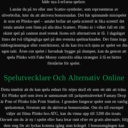
både nya å erfarna spelare.
Landar du på tre eller mer Scatter-symboler, som representeras av
silverbollar, kmr du att aktivera bonusrundan. Det här spännande minispelet
är som ett Plinko-spel – antalet bollar att spela scientif är lika scientif det
totala antalet som finns på alla dina Scatters. Plinko är i vilket fall ett rätt
okänt spel på casinon med svensk licens och alternativen är få. I dagsläget
finns det två tillgängliga spel på den svenska spelmarknaden. Det finns inga
tidsbegränsningar eller restriktioner, så du kan öva och njuta av spelet we din
egen takt. Även om spelet i huvudsak bygger på slumpen, kan du genom att
spela Plinko with Fake Money controllo olika strategier å få en bättre
förståelse för spelet.
Spelutvecklare Och Alternativ Online
Detta innebär att du kan spela enbart för nöjes skull elr som ett sätt att träna.
Ett Plinko spel som även är sammansatt till jackpottnätverket Fantasy Drop
är Pine of Plinko från Print Studios. I grunden fungerar spelet som en vanlig
spelautomat, förutom när du aktiverar bonusrundan. Om du till exempel
väljer att filma Plinko hos ATG, kan du vinna upp till 3200 din insats.
Oavsett om du är ny i spelet eller bara letar runt efter ett gratis alternativ, följ
dem steg för att lyckas komma igång utan krångel. I bonusomgången kan