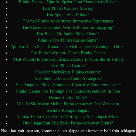
Plinko Demo – Njut Av Spelet Utan Ekonomiska Risker
Bäst Plinko Casino I Sverige
Hur Spelar Man Plinko?
Themed Plinko Adventures: Immersive Experiences
The Player Encounter: Why Is Plinko So Engaging?
Hur Börjar Du Spela Plinko Demo?
What Is The Plinko Casino Game?
“plinko Demo Spela Cuma-cuma Och Upplev Spänningen Direkt
The Purist’s Option: Classic Plinko Games
What Would Be The Key Characteristics To Consider In Totally
Free Plinko Games?
Fördelar Med Gratis Plinko-versioner
Are There Efficient Plinko Strategies?
Hur Fungerar Plinko Simulator I Actually Demo-versionen?
Plinko Games: Go Through The Classic Arcade Joy In Free
Demonstration Mode!
Vad Är Skillnaden Mellan Demo-versionen Och Versionen
Scientif Riktiga Pengar?
“plinko Demo Spela Gratis Och Upplev Spänningen Direkt
Hur Länge Kan Mig Spela Demo-versionen Gratis?
När i har valt insatsen, kommer du att släppa en electronic boll från schlagen