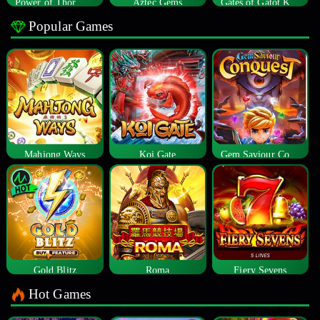
Power of Thor Megaways
Aztec Gems
Gates of Gatot Kaca
Popular Games
Mahjong Ways
Koi Gate
Gem Saviour Conquest
Gold Blitz
Roma
Fiery Sevens
Hot Games