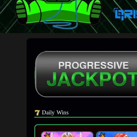
Daily Wins