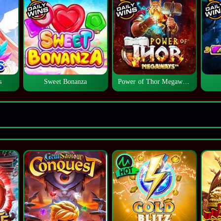
s
Sweet Bonanza
Power of Thor Megaways