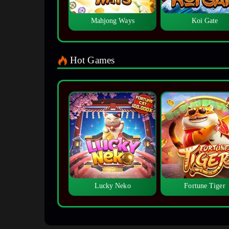
Mahjong Ways
Koi Gate
Hot Games
Lucky Neko
Fortune Tiger