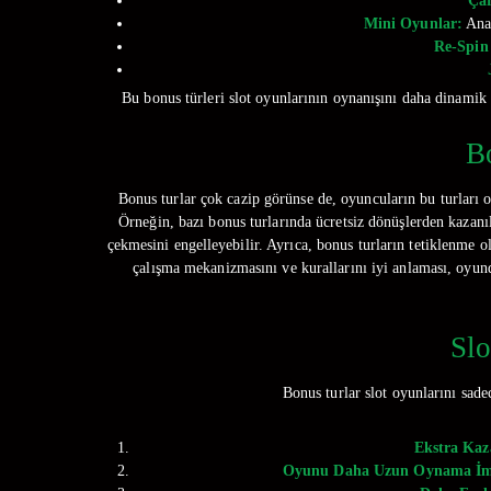
Çar
Mini Oyunlar:
Ana 
Re-Spin 
Bu bonus türleri slot oyunlarının oynanışını daha dinamik v
B
Bonus turlar çok cazip görünse de, oyuncuların bu turları o
Örneğin, bazı bonus turlarında ücretsiz dönüşlerden kazanıl
çekmesini engelleyebilir. Ayrıca, bonus turların tetiklenme o
çalışma mekanizmasını ve kurallarını iyi anlaması, oyu
Slo
Bonus turlar slot oyunlarını sade
Ekstra Kaza
Oyunu Daha Uzun Oynama İm