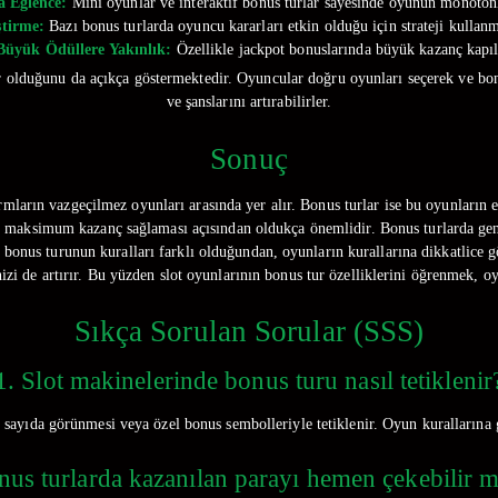
a Eğlence:
Mini oyunlar ve interaktif bonus turlar sayesinde oyunun monotonl
ştirme:
Bazı bonus turlarda oyuncu kararları etkin olduğu için strateji kullanm
Büyük Ödüllere Yakınlık:
Özellikle jackpot bonuslarında büyük kazanç kapılar
 olduğunu da açıkça göstermektedir. Oyuncular doğru oyunları seçerek ve bonus
ve şanslarını artırabilirler.
Sonuç
rmların vazgeçilmez oyunları arasında yer alır. Bonus turlar ise bu oyunların e
 maksimum kazanç sağlaması açısından oldukça önemlidir. Bonus turlarda genel
 bonus turunun kuralları farklı olduğundan, oyunların kurallarına dikkatlice 
zi de artırır. Bu yüzden slot oyunlarının bonus tur özelliklerini öğrenmek, oy
Sıkça Sorulan Sorular (SSS)
1. Slot makinelerinde bonus turu nasıl tetiklenir
i sayıda görünmesi veya özel bonus sembolleriyle tetiklenir. Oyun kurallarına g
nus turlarda kazanılan parayı hemen çekebilir 