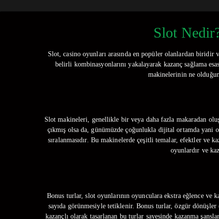
Slot Nedir
Slot, casino oyunları arasında en popüler olanlardan biridir v
belirli kombinasyonlarını yakalayarak kazanç sağlama esas
makinelerinin ne olduğunu
Slot makineleri, genellikle bir veya daha fazla makaradan oluş
çıkmış olsa da, günümüzde çoğunlukla dijital ortamda yani 
sıralanmasıdır. Bu makinelerde çeşitli temalar, efektler ve
oyunlardır ve ka
Bonus turlar, slot oyunlarının oyunculara ekstra eğlence ve 
sayıda görünmesiyle tetiklenir. Bonus turlar, özgür dönüşler 
kazançlı olarak tasarlanan bu turlar sayesinde kazanma şansla