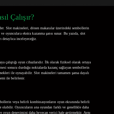
ıl Çalışır?
zbeder. Slot makineleri, dönen makaralar üzerindeki sembollerin
 ve oyunculara ekstra kazanma şansı sunar. Bu yazıda, slot
ı detaylıca inceleyeceğiz.
 çalıştığı oyun cihazlarıdır. İlk olarak fiziksel olarak ortaya
nmesi sonucu durduğu noktalarda kazanç sağlayan sembollerin
ekleri ile oynayabilir. Slot makineleri tamamen şansa dayalı
i ile belirlenir.
bollerin veya belirli kombinasyonların oyun ekranında belirli
de olabilir. Oyuncuların ana oyundan farklı ve genellikle daha
 ve oyun deneyimini daha heyecan verici hale getirmektir. Aynı