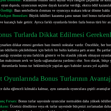
pan Bonuslar:
Kazanılan ödüller belli sayıda veya rastgele çarpanlar ile katla
oyun dışında, oyuncunun seçime dayalı kararlar verdiği, ekstra ödül kazanıla
Özelliği:
Bazı sembollerin donması ve oyuncuya makara tekrar dönme hakkı 
Jackpot Bonusları:
Büyük ödülleri kazanma şansı sunan özel bonus turlarıdır
e kazançlı hale getirir. Ayrıca farklı oyunlarda birden fazla bonus türü bir a
onus Turlarda Dikkat Edilmesi Gerekenl
ynarken dikkat etmesi gereken bazı önemli noktalar vardır. Öncelikle, her bonu
an ödüllerin çekilebilmesi için belirli bir bahis katlama şartı aranır. Bu şart
lasılığı oyundan oyuna farklılık gösterir ve bu olasılık yüksek olmayan oyunl
ndan maksimum zevk ve fayda sağlamalarına yardımcı olur. Son olarak, bütçe 
durumlarda bonus tur beklentisiyle yapılan aşırı bahisler zarara yol açabilir.
t Oyunlarında Bonus Turlarının Avantaj
ce daha eğlenceli kılmakla kalmaz, aynı zamanda oyunculara çeşitli avantajlar 
nç Fırsatı:
Bonus turlar sayesinde oyuncular normalden daha yüksek ödüller 
kanı:
Ücretsiz döndürme veya ek turlar sayesinde bütçenizi zorlamadan daha 