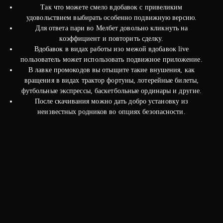
Так что можете смело вдобавок с привеликим
удовольствием выбирать особенно подвижную версию.
Для ответа пари во Мелбет довольно кликнуть на
коэффициент и повторить сделку.
Вдобавок в видах работы изо межой вдобавок live
пользователь может использовать подвижное приложение.
В лавке промокодов вы отыщите такие внушения, как
вращения в видах трактор фортуны, лотерейные билеты,
футбольные экспрессы, баскетбольные ординары и другие.
После скачивания можно дать добро установку из
неизвестных родников во опциях безопасности.