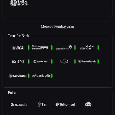
Metode Pembayaran
Transfer Bank
Pulsa