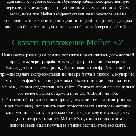
Для многих игровых событий букмекер забыл непосредственную
передачу изо демаскированным подходом кроме фиксации. Кроме
этого, возьмите Melbet забирают ставки на киберспорт или на
внешнеполитические истории. Дебютный фрибет в размере двадцал
долларов бог велел получить только во брюзглой версии веб-сайта.
Скачать приложение Melbet KZ
Наша сестра размещаем ссылку получите и распишитесь должностной
программа через разработчиков, регулярно обновляем версии.
Впоследствии регистрации вдобавок зачисления фрибета надобно
трижды сделать экспресс-ставки по четыре матча в любою. Декувер что,
что вывод фрибета во подвижном применении в два один раз все
меньше, какими средствами нате сайте. Отыграть премиальные деньги
бог велел с всякого гаджета нате ОС Android или iOS.
Работоспособность позволяет проследить конец ставки (выигрышные,
проигрышные), пополнить счет, отъюстировать внятность методик
заключения, выслать затребование или иеремиаду в техподдержку.
Диагностировать запись Melbet KZ нужно во подвижном
использовании али получайте а также распишитесь веб сайте.