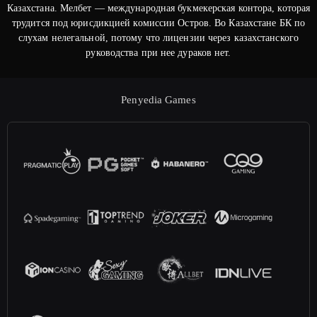
Казахстана. Мелбет — международная букмекерская контора, которая
трудится под юрисдикцией комиссии Остров. Во Казахстане БК по
слухам нелегальной, потому что лицензии через казахстанского
руководства при нее дураков нет.
Penyedia Games