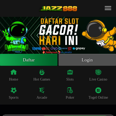
Beranda
Slot Online
Live Casino
Sportsbook
Arcade
Togel Online
Daftar
Login
Poker
Whatsapp
Home
Hot Games
Slots
Live Casino
Telegram
Sports
Arcade
Poker
Togel Online
Livechat