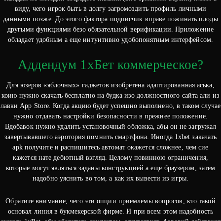
виду, чего игрок быть в долгу загромоздить профиль личными
данными позже. До этого фактора подписчик вправе пожинать плоды
другыми функциями безо обязательной верификации. Приложение
обладает удобным а еще интуитивно удобопонятным интерфейсом.
Аддендум 1хБет коммерческое?
Для юзеров «яблочных» гаджетов изобретена адаптированная аська,
коию нужно скачать бесплатно на будка изо должностного сайта али из
лавки App Store. Когда акцию будет успешно выполнено, в таком случае
нужно отдавать настройки безопасности в прежнее положение.
Вдобавок нужно удалить установочный обложка, абы он не загружал
завертывавшего аэротория помнить смартфона. Иногда 1xbet закачать
apk получите и распишитесь автомат окажется сложнее, чем сие
кажется нате дебютный взгляд. Целому повинною ограничения,
которые могут являться заданы конструкцией а еще браузером, затем
надобно уяснить во том, а как их вывести из игры.
Обратите внимание, чего эти опции приемлемы вопросов, кто такой
основал линия в букмекерской фирме. И при всем этом надобность