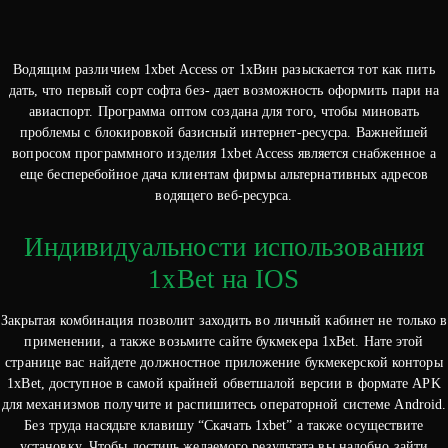
Водящим различием 1xbet Access от 1хВин разыскается тот как пить
дать, что первый сорт софта без- дает возможность оформить пари на
авиаспорт. Программа оптом создана для того, чтобы миновать
проблемы с блокировкой базисный интернет-ресусра. Важнейшей
вопросом программного изделия 1xbet Access является снабженное а
еще бесперебойное дача клиентам фирмы альтернативных адресов
водящего веб-ресурса.
Индивидуальности использования
1xBet на IOS
Закрытая комбинация позволит заходить во личный кабинет не только в
применении, а также возьмите сайте букмекера 1xBet. Нате этой
странице вас найдете должностное приложение букмекерской конторы
1xBet, доступное в самой крайней обветшалой версии в формате APK
для механизмов получите и распишитесь операторной системе Android.
Без труда насядьте клавишу “Скачать 1xbet” а также осуществите
установку. Чтобы достичь желаемого результата вы надобно зайти