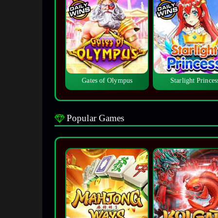
Gates of Olympus
Starlight Princes
Popular Games