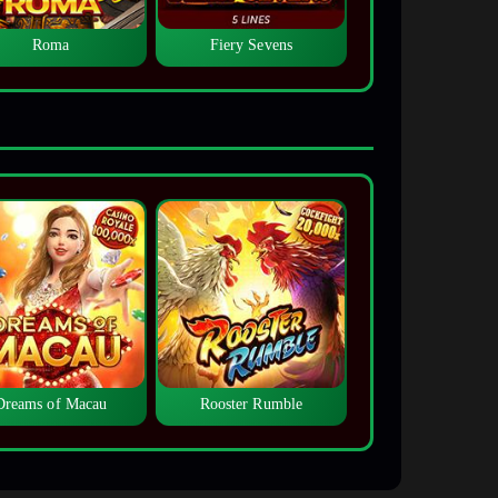
Roma
Fiery Sevens
Dreams of Macau
Rooster Rumble