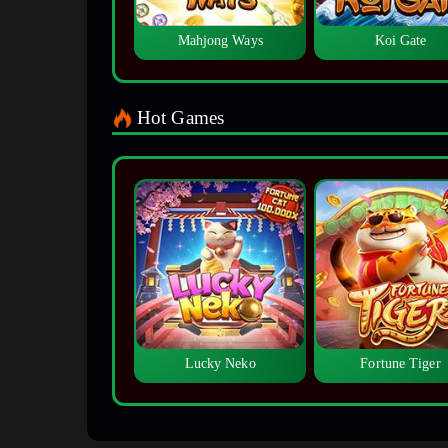
Mahjong Ways
Koi Gate
Hot Games
Lucky Neko
Fortune Tiger