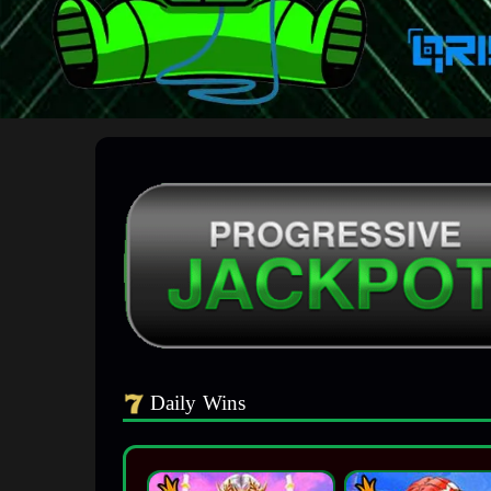
Daily Wins