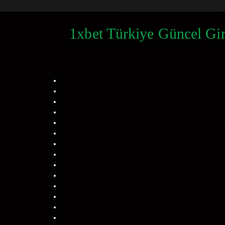
1xbet Türkiye Güncel Gir