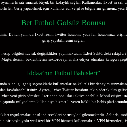
oynama fırsatı sunarak büyük bir kolaylık sağlar. Kullanıcılar, 1xbet’in sah 
bilirler. Giriş yapabilmek için kullanıcı adı ve şifre bilgilerini girmeniz yeterl
Bet Futbol Golsüz Bonusu
rsiniz. Bunun yanında 1xbet resmi Twitter hesabına yada fan hesabımıza erişmey
giriş yapabilmesini sağlar.
hesap bilgilerinde sık değişiklikler yapılmaktadır. 1xbet Sektördeki rakipler
 Müşterilerinin beklentilerini sektörde iyi analiz ediyor olmaları kategori çeşit
İddaa’nın Futbol Bahisleri”
ında sunduğu geniş seçeneklerle kullanıcılarına kaliteli bir deneyim sunmaktad
an faydalanabilirsiniz. Ayrıca, 1xbet Twitter hesabını takip ederek tüm geliş
 1xbet yeni giriş adresleri üzerinden bonusları aktive edebilir. Mobil erişim i
a çapında milyonlarca kullanıcıya hizmet” “veren köklü bir bahis platformud
uydukları uygulamaları nasıl indirecekleri sorusuyla ilgilenmektedir. Aslında,
anın bir başka yolu weil özel bir VPN hizmeti kullanmaktır. VPN hizmetleri, ist