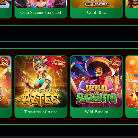
Gem Saviour Conquest
Gold Blitz
Treasures of Aztec
Wild Bandito