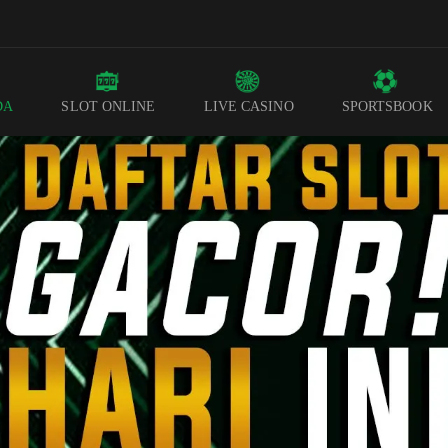
DA
SLOT ONLINE
LIVE CASINO
SPORTSBOOK