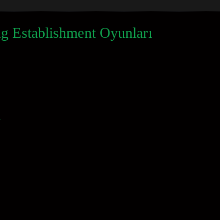
ng Establishment Oyunları
r