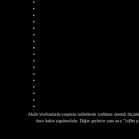
Akıllı telefonlarda empieza tabletlerde trafikten önemli ölçü
önce bahis yapılmalıdır. Diğer şeylerin yanı sıra “1xBet p