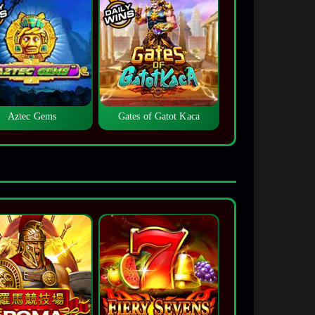
Aztec Gems
Gates of Gatot Kaca