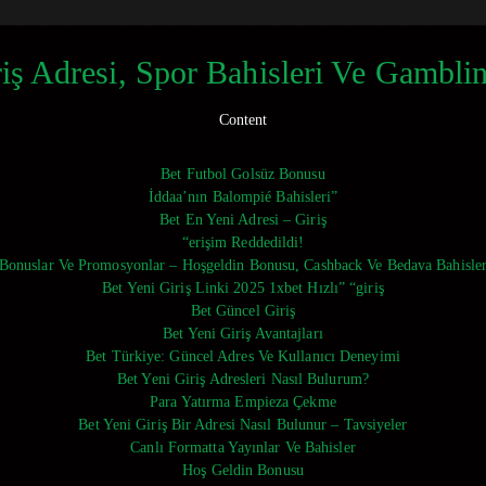
iş Adresi, Spor Bahisleri Ve Gambli
Content
Bet Futbol Golsüz Bonusu
İddaa’nın Balompié Bahisleri”
Bet En Yeni Adresi – Giriş
“erişim Reddedildi!
Bonuslar Ve Promosyonlar – Hoşgeldin Bonusu, Cashback Ve Bedava Bahisle
Bet Yeni Giriş Linki 2025 1xbet Hızlı” “giriş
Bet Güncel Giriş
Bet Yeni Giriş Avantajları
Bet Türkiye: Güncel Adres Ve Kullanıcı Deneyimi
Bet Yeni Giriş Adresleri Nasıl Bulurum?
Para Yatırma Empieza Çekme
Bet Yeni Giriş Bir Adresi Nasıl Bulunur – Tavsiyeler
Canlı Formatta Yayınlar Ve Bahisler
Hoş Geldin Bonusu