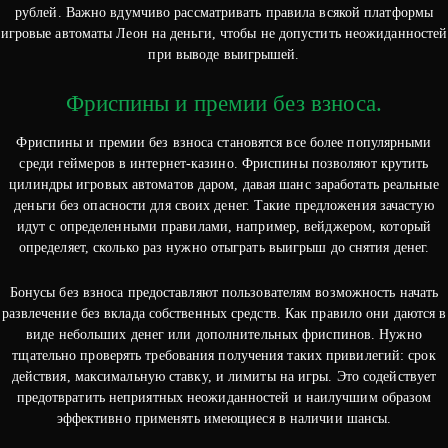
рублей. Важно вдумчиво рассматривать правила всякой платформы
игровые автоматы Леон на деньги, чтобы не допустить неожиданностей
при выводе выигрышей.
Фриспины и премии без взноса.
Фриспины и премии без взноса становятся все более популярными
среди геймеров в интернет-казино. Фриспины позволяют крутить
цилиндры игровых автоматов даром, давая шанс заработать реальные
деньги без опасности для своих денег. Такие предложения зачастую
идут с определенными правилами, например, вейджером, который
определяет, сколько раз нужно отыграть выигрыш до снятия денег.
Бонусы без взноса предоставляют пользователям возможность начать
развлечение без вклада собственных средств. Как правило они даются в
виде небольших денег или дополнительных фриспинов. Нужно
тщательно проверять требования получения таких привилегий: срок
действия, максимальную ставку, и лимиты на игры. Это содействует
предотвратить неприятных неожиданностей и наилучшим образом
эффективно применять имеющиеся в наличии шансы.