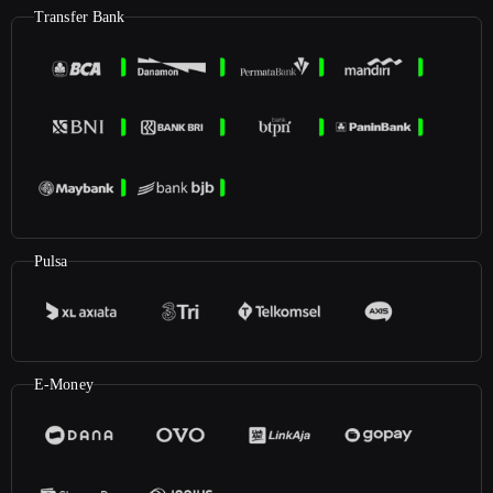
Transfer Bank
Pulsa
E-Money