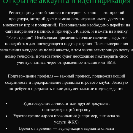
Открытие аккаунта и идентификация
Регистрация учетной записи в интернет-казино — это простой
процедура, который дает возможность игрокам иметь доступ к
множеству игр и поощрений. Первоначально необходимо перейти на
сайт выбранного казино, к примеру, БК Леон, и нажать на кнопку
“Регистрация”. Необходимо применять точные сведения, ведь это
понадобится для последующего подтверждения. После завершения
заполнения каждого из полей анкеты, в том числе электронную почту и
номер телефона, пользователю будет необходимо подтвердить свою
учетную запись через отправленное письмо или SMS.
Подтверждение профиля — важный процесс, поддерживающий
сохранность и придерживание правилам игрового клуба. Зачастую
потребуется предъявить такие документальные подтверждения:
Удостоверение личности или другой документ,
подтверждающий персону
Удостоверение адреса проживания (например, выписка за
услуги ЖКХ)
Время от времени — верификация варианта оплаты