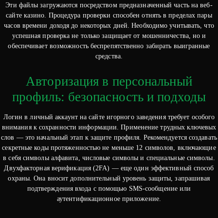
Эти файлы загружаются посредством предназначенный часть на веб-
сайте казино. Процедура проверки способен отнять в пределах пары
часов времени доходя до некоторых дней. Необходимо учитывать, что
успешная проверка не только защищает от мошенничества, но и
обеспечивает возможность беспрепятственно забирать выигранные
средства.
Авторизация в персональный
профиль: безопасность и подходы
Логин в личный аккаунт на сайте игорного заведения требует особого
внимания к сохранности информации. Применение трудных ключевых
слов — это начальный этап к защите профиля. Рекомендуется создавать
секретные коды протяженностью не меньше 12 символов, включающие
в себя символы алфавита, числовые символы и специальные символы.
Двухфакторная верификация (2FA) — еще один эффективный способ
охраны. Она вносит дополнительный уровень защиты, запрашивая
подтверждения входа с помощью SMS-сообщение или
аутентификационное приложение.