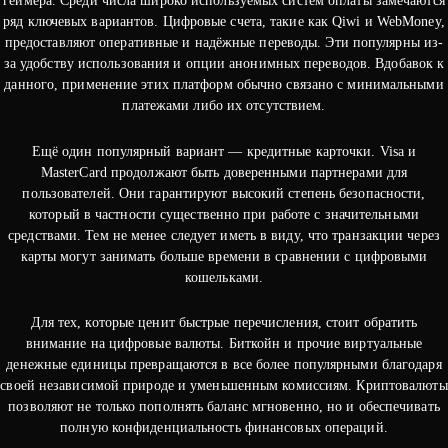
геймера. Среди числа широко используемых систем оплаты замечаются
ряд ключевых вариантов. Цифровые счета, такие как Qiwi и WebMoney,
предоставляют оперативные и надёжные переводы. Эти популярны из-
за удобству использования и опции анонимных переводов. Вдобавок к
данного, применение этих платформ обычно связано с минимальными
платежами либо их отсутствием.
Ещё один популярный вариант — кредитные карточки. Visa и
MasterCard продолжают быть доверенными партнерами для
пользователей. Они гарантируют высокий степень безопасности,
который в частности существенно при работе с значительными
средствами. Тем не менее следует иметь в виду, что транзакции через
карты могут занимать больше времени в сравнении с цифровыми
кошельками.
Для тех, которые ценит быстрые перечисления, стоит обратить
внимание на цифровые валюты. Биткойн и прочие виртуальные
денежные единицы превращаются в все более популярными благодаря
своей независимой природе и уменьшенным комиссиям. Криптовалюты
позволяют не только пополнять баланс мгновенно, но и обеспечивать
полную конфиденциальность финансовых операций.