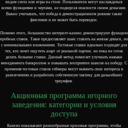
видом слота или игры на столе. Пользователи могут наслаждаться
всеми функциями и чертами, не подвергая опасности своим деньгами.
Важно учитывать, что победа в демонстрационном режиме также
фиктивен и не может быть переведен.
Помимо этого, большинство интернет-казино демонстрируют функцию
пробных ставок. Такое предоставляет шанс ставить на живые деньги, но
с минимальными вложениями. Тестовые ставки идеально подходят для
тех, кто хочет ощутить азарт от реальной партии, но пока не готов
делать большие ставки. Данный метод помогает улучшать навыки
менеджмента банкроллом и повышать восприятие шансов на победу. С
применяя тестовых ставок геймеры могут выявить свои интересы в
развлечениях и разработать собственную тактику для дальнейших
триумфов.
Акционная программа игорного
заведения: категории и условия
доступа
Казино показывают разнообразные призовые программы, чтобы