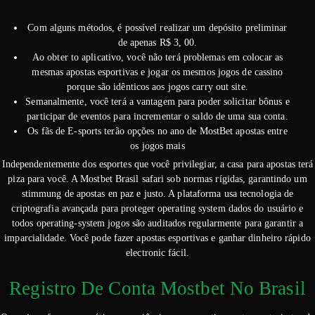
Com alguns métodos, é possível realizar um depósito preliminar
de apenas R$ 3, 00.
Ao obter to aplicativo, você não terá problemas em colocar as
mesmas apostas esportivas e jogar os mesmos jogos de cassino
porque são idênticos aos jogos carry out site.
Semanalmente, você terá a vantagem para poder solicitar bônus e
participar de eventos para incrementar o saldo de uma sua conta.
Os fãs de E-sports terão opções no ano de MostBet apostas entre
os jogos mais
Independentemente dos esportes que você privilegiar, a casa para apostas terá
piza para você. A Mostbet Brasil safari sob normas rígidas, garantindo um
stimmung de apostas en paz e justo. A plataforma usa tecnologia de
criptografia avançada para proteger operating system dados do usuário e
todos operating-system jogos são auditados regularmente para garantir a
imparcialidade. Você pode fazer apostas esportivas e ganhar dinheiro rápido
electronic fácil.
Registro De Conta Mostbet No Brasil