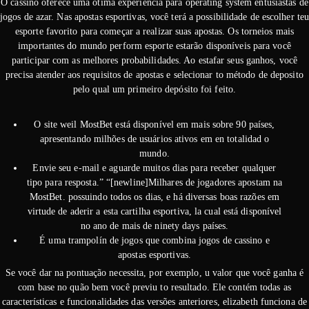
O cassino oferece uma ótima experiência para operating system entusiastas de
jogos de azar. Nas apostas esportivas, você terá a possibilidade de escolher te
esporte favorito para começar a realizar suas apostas. Os torneios mais
importantes do mundo perform esporte estarão disponíveis para você
participar com as melhores probabilidades. Ao estafar seus ganhos, você
precisa atender aos requisitos de apostas e selecionar to método de deposito
pelo qual um primeiro depósito foi feito.
O site weil MostBet está disponível em mais sobre 90 países,
apresentando milhões de usuários ativos em en totalidad o
mundo.
Envie seu e-mail e aguarde muitos dias para receber qualquer
tipo para resposta.” “[newline]Milhares de jogadores apostam na
MostBet. possuindo todos os dias, e há diversas boas razões em
virtude de aderir a esta cartilha esportiva, la cual está disponível
no ano de mais de ninety days países.
É uma trampolín de jogos que combina jogos de cassino e
apostas esportivas.
Se você dar na pontuação necessita, por exemplo, u valor que você ganha é
com base no quão bem você previu to resultado. Ele contém todas as
características e funcionalidades das versões anteriores, elizabeth funciona de