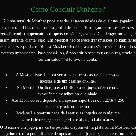
Como Concluir Dinheiro?
A linha atual da Mostbet pode atender às necessidades de qualquer jogador
experiente. Há também muita profundidade na formação, com três divisões
zero futebol, campeonatos europeus de hóquei, eventos Challenger no tênis, e
assim durante diante. Não, um Mostbet não oferece transmissões ao palpitante
de eventos esportivos. Sim, a Mostbet oferece transmissão de vídeo de muitos
eventos importantes. Para acessá-los, é necessário ser um usuário registrado e
ter um saldo” “effettivo na conta.
A Mostbet Brasil tem a ver as características de uma casa de
apostas e de um cassino on-line.
Na Mostbet On-line, nossa biblioteca de jogos oferece uma
experiência de adhesión qualidade.
Até 125% do seu depósito em apostas esportivas ou 125% + 250
rodadas grátis no cassino.
Você terá a oportunidade de fazer suas jogadas com alguma
variedade de opções de apostas e altas probabilidades.
O Bacará é um jogo para cartas popular disponível na plataforma Mostbet. Os
jogadores tem a possibilidade de apostar em um jogador, banqueiro ou outro