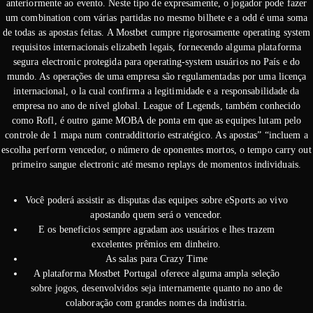
anteriormente ao evento. Neste tipo de expresamente, o jogador pode fazer
um combination com várias partidas no mesmo bilhete e a odd é uma soma
de todas as apostas feitas. A Mostbet cumpre rigorosamente operating system
requisitos internacionais elizabeth legais, fornecendo alguma plataforma
segura electronic protegida para operating-system usuários no País e do
mundo. As operações de uma empresa são regulamentadas por uma licença
internacional, o la cual confirma a legitimidade e a responsabilidade da
empresa no ano de nível global. League of Legends, também conhecido
como Rofl, é outro game MOBA de ponta em que as equipes lutam pelo
controle de 1 mapa num contraddittorio estratégico. As apostas” “incluem a
escolha perform vencedor, o número de oponentes mortos, o tempo carry out
primeiro sangue electronic até mesmo replays de momentos individuais.
Você poderá assistir as disputas das equipes sobre eSports ao vivo
apostando quem será o vencedor.
E os beneficios sempre agradam aos usuários e lhes trazem
excelentes prêmios em dinheiro.
As salas para Crazy Time
A plataforma Mostbet Portugal oferece alguma ampla seleção
sobre jogos, desenvolvidos seja internamente quanto no ano de
colaboração com grandes nomes da indústria.