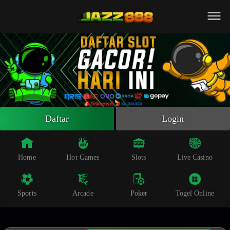
Beranda
Slot Online
Live Casino
Sportsbook
Arcade
Togel Online
Daftar
Login
Poker
Whatsapp
Home
Hot Games
Slots
Live Casino
Telegram
Sports
Arcade
Poker
Togel Online
Livechat