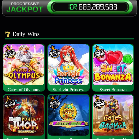
Daily Wins
Gates of Olympus
Starlight Princess
Sweet Bonanza