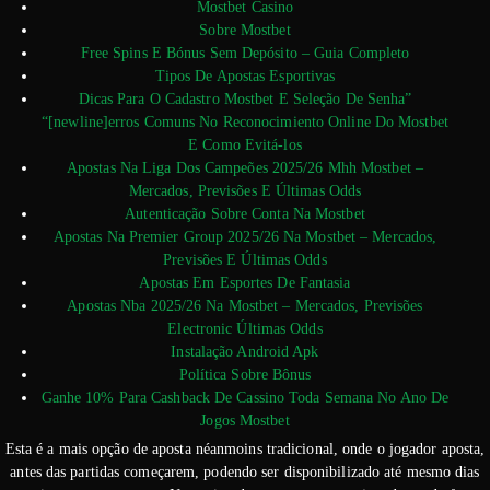
Mostbet Casino
Sobre Mostbet
Free Spins E Bónus Sem Depósito – Guia Completo
Tipos De Apostas Esportivas
Dicas Para O Cadastro Mostbet E Seleção De Senha”
“[newline]erros Comuns No Reconocimiento Online Do Mostbet
E Como Evitá-los
Apostas Na Liga Dos Campeões 2025/26 Mhh Mostbet –
Mercados, Previsões E Últimas Odds
Autenticação Sobre Conta Na Mostbet
Apostas Na Premier Group 2025/26 Na Mostbet – Mercados,
Previsões E Últimas Odds
Apostas Em Esportes De Fantasia
Apostas Nba 2025/26 Na Mostbet – Mercados, Previsões
Electronic Últimas Odds
Instalação Android Apk
Política Sobre Bônus
Ganhe 10% Para Cashback De Cassino Toda Semana No Ano De
Jogos Mostbet
Esta é a mais opção de aposta néanmoins tradicional, onde o jogador aposta,
antes das partidas começarem, podendo ser disponibilizado até mesmo dias