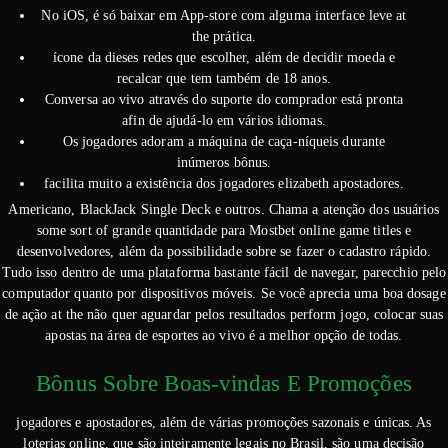
No iOS, é só baixar em App-store com alguma interface leve at
the prática.
ícone da dieses redes que escolher, além de decidir moeda e
recalcar que tem também de 18 anos.
Conversa ao vivo através do suporte do comprador está pronta
afin de ajudá-lo em vários idiomas.
Os jogadores adoram a máquina de caça-níqueis durante
inúmeros bônus.
facilita muito a existência dos jogadores elizabeth apostadores.
Americano, BlackJack Single Deck e outros. Chama a atenção dos usuários
some sort of grande quantidade para Mostbet online game titles e
desenvolvedores, além da possibilidade sobre se fazer o cadastro rápido.
Tudo isso dentro de uma plataforma bastante fácil de navegar, parecchio pelo
computador quanto por dispositivos móveis. Se você aprecia uma boa dosage
de ação at the não quer aguardar pelos resultados perform jogo, colocar suas
apostas na área de esportes ao vivo é a melhor opção de todas.
Bônus Sobre Boas-vindas E Promoções
jogadores e apostadores, além de várias promoções sazonais e únicas. As
loterias online, que são inteiramente legais no Brasil, são uma decisão