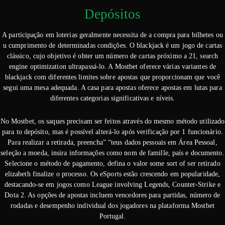
Depósitos
A participação em loterias geralmente necessita de a compra para bilhetes ou
u cumprimento de determinadas condições. O blackjack é um jogo de cartas
clássico, cujo objetivo é obter um número de cartas próximo a 21, search
engine optimization ultrapassá-lo. A Mostbet oferece várias variantes de
blackjack com diferentes limites sobre apostas que proporcionam que você
segui uma mesa adequada. A casa para apostas oferece apostas em lutas para
diferentes categorias significativas e níveis.
No Mostbet, os saques precisam ser feitos através do mesmo método utilizado
para to depósito, mas é possível alterá-lo após verificação por 1 funcionário.
Para realizar a retirada, preencha” “teus dados pessoais em Área Pessoal,
seleção a moeda, insira informações como nom de famille, país e documento.
Selecione o método de pagamento, defina o valor some sort of ser retirado
elizabeth finalize o processo. Os eSports estão crescendo em popularidade,
destacando-se em jogos como League involving Legends, Counter-Strike e
Dota 2. As opções de apostas incluem vencedores para partidas, número de
rodadas e desempenho individual dos jogadores na plataforma Mostbet
Portugal.