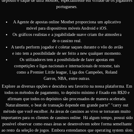
depósito e saque de uma Mostbet, especialmente em virtude de os jogadores
portugueses.
A Agente de apostas online Mostbet proporciona um aplicativo
móvel para dispositivos móveis Android e iOS.
Os gráficos realistas e a jogabilidade suave criam the atmosfera
de o cassino real.
A tarefa perform jogador é coletar saques durante o vôo do avião
e isto tem a possibilidade de ser feito a new qualquer momento.
Os utilizadores tem a possibilidade de fazer apostas em
competições e ligas nacionais e internacionais de renome, tais
como a Premier Little league, Liga dos Campeões, Roland
Garros, NBA, entre outras.
Explore as diversas opções e descubra seu favorito na nossa plataforma. Em
todos os métodos de pagamento, to depósito mínimo é fixado em R$20 e
afirmam que todos os depósitos são processados de manera acelerada.
Naturalmente, o beat de transação depende em grande parte” “carry out
método que você escolher. As áreas de cassinos ao vivo se tornaram muito
importantes para os clientes de cassinos online. Há algum tempo, possui sido
possível observar como essas áreas se desenvolvem sobre forma semelhante
ao resto da seleção de jogos. Embora entendamos que operating system slots