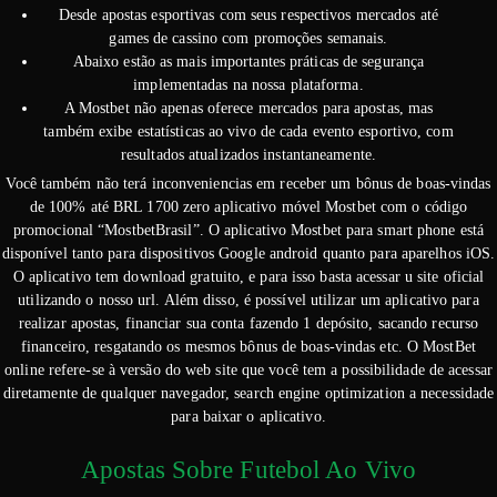
Desde apostas esportivas com seus respectivos mercados até
games de cassino com promoções semanais.
Abaixo estão as mais importantes práticas de segurança
implementadas na nossa plataforma.
A Mostbet não apenas oferece mercados para apostas, mas
também exibe estatísticas ao vivo de cada evento esportivo, com
resultados atualizados instantaneamente.
Você também não terá inconveniencias em receber um bônus de boas-vindas
de 100% até BRL 1700 zero aplicativo móvel Mostbet com o código
promocional “MostbetBrasil”. O aplicativo Mostbet para smart phone está
disponível tanto para dispositivos Google android quanto para aparelhos iOS.
O aplicativo tem download gratuito, e para isso basta acessar u site oficial
utilizando o nosso url. Além disso, é possível utilizar um aplicativo para
realizar apostas, financiar sua conta fazendo 1 depósito, sacando recurso
financeiro, resgatando os mesmos bônus de boas-vindas etc. O MostBet
online refere-se à versão do web site que você tem a possibilidade de acessar
diretamente de qualquer navegador, search engine optimization a necessidade
para baixar o aplicativo.
Apostas Sobre Futebol Ao Vivo