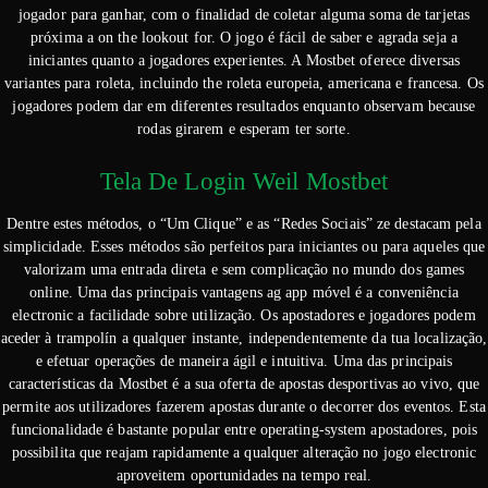
jogador para ganhar, com o finalidad de coletar alguma soma de tarjetas
próxima a on the lookout for. O jogo é fácil de saber e agrada seja a
iniciantes quanto a jogadores experientes. A Mostbet oferece diversas
variantes para roleta, incluindo the roleta europeia, americana e francesa. Os
jogadores podem dar em diferentes resultados enquanto observam because
rodas girarem e esperam ter sorte.
Tela De Login Weil Mostbet
Dentre estes métodos, o “Um Clique” e as “Redes Sociais” ze destacam pela
simplicidade. Esses métodos são perfeitos para iniciantes ou para aqueles que
valorizam uma entrada direta e sem complicação no mundo dos games
online. Uma das principais vantagens ag app móvel é a conveniência
electronic a facilidade sobre utilização. Os apostadores e jogadores podem
aceder à trampolín a qualquer instante, independentemente da tua localização,
e efetuar operações de maneira ágil e intuitiva. Uma das principais
características da Mostbet é a sua oferta de apostas desportivas ao vivo, que
permite aos utilizadores fazerem apostas durante o decorrer dos eventos. Esta
funcionalidade é bastante popular entre operating-system apostadores, pois
possibilita que reajam rapidamente a qualquer alteração no jogo electronic
aproveitem oportunidades na tempo real.