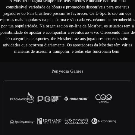
A Mostbet imagina sempre nos teus clientes e durante isso tem uma
considerável variedade de bônus e promoções disponíveis para que teus
jogadores do País brasileiro possam se favorecer. Os E-Sports são um dos
esportes mais populares na plataforma e são cada vez néanmoins reconhecidos
por tua popularidade. Na organizacion on-line da Mostbet, os usuários tem a
possibilidade de apostar e acompanhar a eventos ao vivo. Oferecendo mais de
20 categorias de esportes, the Mostbet traz aos jogadores centenas sobre
atividades que ocorrem diariamente. Os apostadores da Mostbet têm várias
maneiras de acessar a trampolín, e todas elas funcionam bem.
Penyedia Games