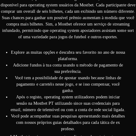
disponível para operating system usuários da Mostbet. Cada participante deve
comprar um overall de seis bilhetes, cada um exibindo um número diferente.
Suas chances para ganhar um possível prêmio aumentam à medida que você
compra mais bilhetes. Sim, a Mostbet oferece um serviço de streaming
infundado, permitindo que operating system apostadores assistam some sort
of uma variedade para jogos de futebol e outros esportes.
Explore as muitas opções e descubra seu favorito no ano de nossa
plataforma.
Adicione fundos à tua conta usando u método de pagamento de
sua preferência.
Você tem a possibilidade de apostar usando because linhas de
pagamento e carretéis nesse jogo, e se isso compensar, você
ganha.
Após o registo, operating system utilizadores podem iniciar
sessão na Mostbet PT utilizando since suas credenciais para
email, número de telemóvel ou com a conta de rede social ligada.
Você pode acompanhar suas pesquisas apresentando mais detalhes
com nossos próprios guias detalhados para cada tática de ex
profeso.