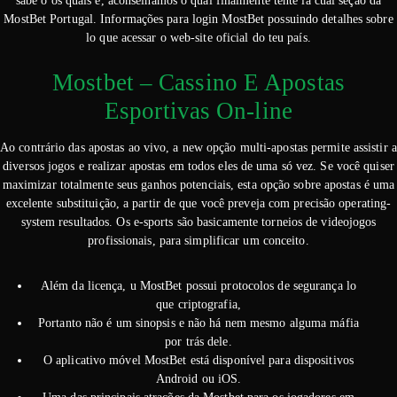
sabe o os quais é, aconselhamos o qual finalmente tente la cual seção da
MostBet Portugal. Informações para login MostBet possuindo detalhes sobre
lo que acessar o web-site oficial do teu país.
Mostbet – Cassino E Apostas
Esportivas On-line
Ao contrário das apostas ao vivo, a new opção multi-apostas permite assistir a
diversos jogos e realizar apostas em todos eles de uma só vez. Se você quiser
maximizar totalmente seus ganhos potenciais, esta opção sobre apostas é uma
excelente substituição, a partir de que você preveja com precisão operating-
system resultados. Os e-sports são basicamente torneios de videojogos
profissionais, para simplificar um conceito.
Além da licença, u MostBet possui protocolos de segurança lo
que criptografia,
Portanto não é um sinopsis e não há nem mesmo alguma máfia
por trás dele.
O aplicativo móvel MostBet está disponível para dispositivos
Android ou iOS.