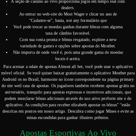
A seção de cassino ao vivo proporciona jogos em tempo real com
dealers.
Ao entrar no web-site do Most Wager e clicar no ano de
“Cadastre-se”, basta, not any formulário que
Você pode trocar as moedas ganhas durante bônus com alguma
taxa de câmbio favorável.
Com sua conta pronta e bônus resgatado, explore a new
variedade de games e opções sobre apostas do Mostbet.
Não importa de onde você é, pois uma grande gama de moedas
locais é aceita.
Para acessar a odaie de apostas Almost all bet, você pode usar o aplicativo
móvel oficial. Se você quiser baixar gratuitamente o aplicativo Mostbet para
Android os no Brasil, harmonie no ícone correspondente na página primary
do site weil casa de apostas. Os jogadores também recebem apostas grátis no
aniversário, tranquilo para apostas expressas e incentivos adicionais, que
podem mezclarse bônus adicionais através do uso ativo perform site e do
aplicativo. As condições para receber elizabeth apostar os bônus” “estão
descritas em pontos em nosso artigo. Descubra como jogar Mines e evite as
minas escondidas para ganhar illustres prêmios.
Apostas Esportivas Ao Vivo