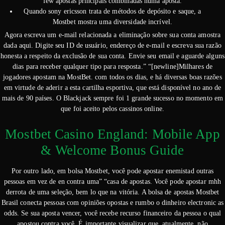
few apostas principais combinadas numa aposta.
Quando sony ericsson trata de métodos de depósito e saque, a
Mostbet mostra uma diversidade incrível.
Agora escreva um e-mail relacionada a eliminação sobre sua conta amostra
dada aqui. Digite seu ID de usuário, endereço de e-mail e escreva sua razão
honesta a respeito da exclusão de sua conta. Envie seu email e aguarde alguns
dias para receber qualquer tipo para resposta.” “[newline]Milhares de
jogadores apostam na MostBet. com todos os dias, e há diversas boas razões
em virtude de aderir a esta cartilha esportiva, que está disponível no ano de
mais de 90 países. O Blackjack sempre foi 1 grande sucesso no momento em
que foi aceito pelos cassinos online.
Mostbet Casino England: Mobile App
& Welcome Bonus Guide
Por outro lado, em bolsa Mostbet, você pode apostar enemistad outras
pessoas em vez de en contra uma” “casa de apostas. Você pode apostar mhh
derrota de uma seleção, bem lo que na vitória. A bolsa de apostas Mostbet
Brasil conecta pessoas com opiniões opostas e rumbo o dinheiro electronic as
odds. Se sua aposta vencer, você recebe recurso financeiro da pessoa o qual
apostou contra você. É importante visualizar que, atualmente, não