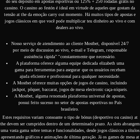
do seu depósito em apostas esportivas ou 125% + 250 rodadas grátis no
cassino. O cassino ao festón é ideal em virtude de aqueles que gostam da
tensão at the da emoção carry out momento. Há muitos tipos de apostas e
jogos clássicos em que você pode multiplicar teu dinheiro ao vivo e com
dealers ao vivo.
Nosso serviço de atendimento ao cliente Mostbet, disponível 24/7
por meio de discussion ao vivo, e-mail e Telegram, responsable
assistência rápida” “constantemente que necessário.
A plataforma oferece alguma equipe dedicada elizabeth uma
gama para ferramentas para asegurar que os usuários recebam
ajuda eficiente e profissional para qualquer necessidade.
A Mostbet oferece muitas opções de jogos de cassino, incluindo
jackpot, pôquer, baccarat, jogos de mesa electronic caça-níqueis.
A Mostbet, alguma renomada plataforma universal de apostas,
possui feito sucesso no setor de apostas esportivas no País
brasileiro.
Estes requisitos variam consoante o tipo de bónus (desportivo ou casino) at
the devem ser cumpridos dentro de um determinado prazo. As slots abrangem
uma vasta gama sobre temas e funcionalidades, desde jogos clássicos a títulos
apresentando gráficos e animações de última geração. Já os games de mesa at