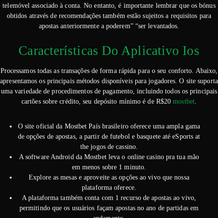
telemóvel associado à conta. No entanto, é importante lembrar que os bónus
obtidos através de recomendações também estão sujeitos a requisitos para
apostas anteriormente a poderem” “ser levantados.
Características Do Aplicativo Ios
Processamos todas as transações de forma rápida para o seu conforto. Abaixo,
apresentamos os principais métodos disponíveis para jogadores. O site suporta
uma variedade de procedimentos de pagamento, incluindo todos os principais
cartões sobre crédito, seu depósito mínimo é de R$20
mostbet
.
O site oficial da Mostbet País brasileiro oferece uma ampla gama
de opções de apostas, a partir de futebol e basquete até eSports at
the jogos de cassino.
A software Android da Mostbet leva o online casino pra tua mão
em menos sobre 1 minuto.
Explore as mesas e aproveite as opções ao vivo que nossa
plataforma oferece.
A plataforma também conta com 1 recurso de apostas ao vivo,
permitindo que os usuários façam apostas no ano de partidas em