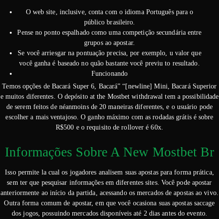
O web site, inclusive, conta com o idioma Português para o
público brasileiro.
Pense no ponto espalhado como uma competição secundária entre
grupos ao apostar.
Se você arriesgar na pontuação precisa, por exemplo, u valor que
você ganha é baseado no quão bastante você previu to resultado.
Funcionando
Temos opções de Bacará Super 6, Bacará” “[newline] Mini, Bacará Superior
e muitos diferentes. O depósito at the Mostbet withdrawal tem a possibilidade
de serem feitos de néanmoins de 20 maneiras diferentes, e o usuário pode
escolher a mais ventajoso. O ganho máximo com as rodadas grátis é sobre
R$500 e o requisito de rollover é 60x.
Informações Sobre A New Mostbet Br
Isso permite la cual os jogadores analisem suas apostas para forma prática,
sem ter que pesquisar informações em diferentes sites. Você pode apostar
anteriormente ao início da partida, acessando os mercados de apostas ao vivo.
Outra forma comum de apostar, em que você ocasiona suas apostas saccage
dos jogos, possuindo mercados disponíveis até 2 dias antes do evento.