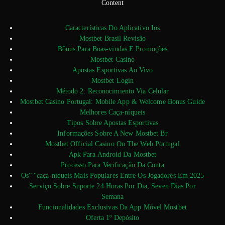
Content
Características Do Aplicativo Ios
Mostbet Brasil Revisão
Bônus Para Boas-vindas E Promoções
Mostbet Casino
Apostas Esportivas Ao Vivo
Mostbet Login
Método 2: Reconocimiento Via Celular
Mostbet Casino Portugal: Mobile App & Welcome Bonus Guide
Melhores Caça-níqueis
Tipos Sobre Apostas Esportivas
Informações Sobre A New Mostbet Br
Mostbet Official Casino On The Web Portugal
Apk Para Android Da Mostbet
Processo Para Verificação Da Conta
Os” “caça-níqueis Mais Populares Entre Os Jogadores Em 2025
Serviço Sobre Suporte 24 Horas Por Dia, Seven Dias Por
Semana
Funcionalidades Exclusivas Da App Móvel Mostbet
Oferta 1º Depósito