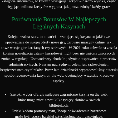
kategoria automatów, w których występuje jackpot – bardzo wysoka, często
sięgająca miliona kredytów wygrana, jaką może zdobyć każdy gracz.
Porównanie Bonusów W Najlepszych
Legalnych Kasynach
Kolejna ważna rzecz to nowości – szanujące się kasyna co jakiś czas
wprowadzają do swojej oferty nowe gry, zarówno maszyny online, jak i
nowe wersje gier karcianych czy stołowych. W 2021 roku uchwalona została
kolejna nowelizacja ustawy hazardowej, light beer nie wniosła znaczących
zmian w regulacji. Ustawodawcy chodziło jedynie o usprawnienie procesów
administracyjnych. Naszym nadrzędnym celem jest zadowolenie i
bezpieczeństwo czytelników. Przez lata działalności wypracowaliśmy autorski
sposób recenzowania kasyn on the web, obejmujący wszystkie kluczowe
aspekty.
Szeroki wybór oferują najlepsze zagraniczne kasyna on the web,
które mogą mieć nawet kilka tysięcy slotów w swoich
bibliotekach.
Dzięki kodom promocyjnym, Twoje doświadczenie hazardowe
może być jeszcze bardziej satysfakcjonujące i ekscytujące.