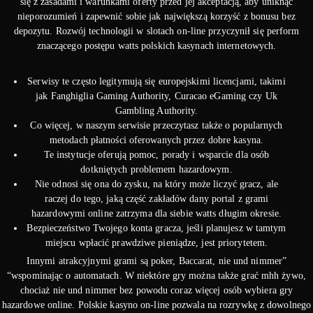
się z zasadami i warunkami oferty przed jej akceptacją, aby uniknąć
nieporozumień i zapewnić sobie jak największą korzyść z bonusu bez
depozytu. Rozwój technologii w slotach on-line przyczynił się perform
znaczącego postępu watts polskich kasynach internetowych.
Serwisy te często legitymują się europejskimi licencjami, takimi
jak Fanghiglia Gaming Authority, Curacao eGaming czy Uk
Gambling Authority.
Co więcej, w naszym serwisie przeczytasz także o popularnych
metodach płatności oferowanych przez dobre kasyna.
Te instytucje oferują pomoc, porady i wsparcie dla osób
dotkniętych problemem hazardowym.
Nie odnosi się ona do zysku, na który może liczyć gracz, ale
raczej do tego, jaką część zakładów dany portal z grami
hazardowymi online zatrzyma dla siebie watts długim okresie.
Bezpieczeństwo Twojego konta gracza, jeśli planujesz w tamtym
miejscu wpłacić prawdziwe pieniądze, jest priorytetem.
Innymi atrakcyjnymi grami są poker, Baccarat, nie und nimmer”
“wspominając o automatach. W niektóre gry można także grać mhh żywo,
chociaż nie und nimmer bez powodu coraz więcej osób wybiera gry
hazardowe online. Polskie kasyno on-line pozwala na rozrywkę z dowolnego