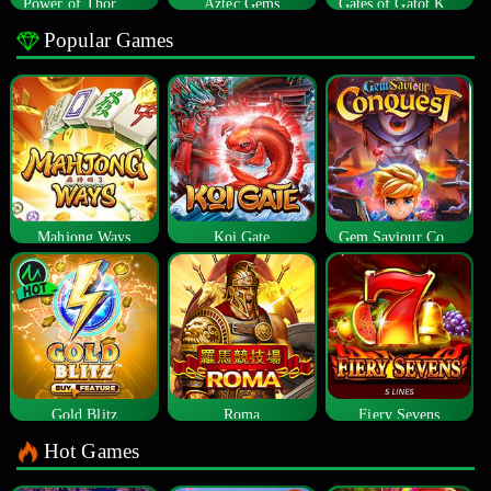
Power of Thor Megaways
Aztec Gems
Gates of Gatot Kaca
Popular Games
Mahjong Ways
Koi Gate
Gem Saviour Conquest
Gold Blitz
Roma
Fiery Sevens
Hot Games