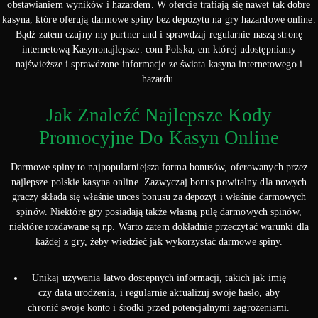
obstawianiem wyników i hazardem. W ofercie trafiają się nawet tak dobre
kasyna, które oferują darmowe spiny bez depozytu na gry hazardowe online.
Bądź zatem czujny my partner and i sprawdzaj regularnie naszą stronę
internetową Kasynonajlepsze. com Polska, em której udostępniamy
najświeższe i sprawdzone informacje ze świata kasyna internetowego i
hazardu.
Jak Znaleźć Najlepsze Kody
Promocyjne Do Kasyn Online
Darmowe spiny to najpopularniejsza forma bonusów, oferowanych przez
najlepsze polskie kasyna online. Zazwyczaj bonus powitalny dla nowych
graczy składa się właśnie unces bonusu za depozyt i właśnie darmowych
spinów. Niektóre gry posiadają także własną pulę darmowych spinów,
niektóre rozdawane są np. Warto zatem dokładnie przeczytać warunki dla
każdej z gry, żeby wiedzieć jak wykorzystać darmowe spiny.
Unikaj używania łatwo dostępnych informacji, takich jak imię
czy data urodzenia, i regularnie aktualizuj swoje hasło, aby
chronić swoje konto i środki przed potencjalnymi zagrożeniami.