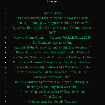
Content
Opinie Graczy
Oceniamy Bonusy I Prawdopodobieństwo Ich Obrotu
Bonusy I Promocje W Kasynach Online Dla Polaków
Najwyższe Bonusy Mhh Start W Kasynach Online [wrzesień
2025]
Kasyno Online Opinie — Recenzje Polskich Kasyn 2025
Jak Oceniamy Kasyna Online
🤔 Bądź Można Grać W Kasynie Online Bez Rejestracji?
Bison On Line Casino – Najwięcej Procedur Płatności
Jak Znaleźć Najlepsze Kody Promocyjne Do Kasyn Online
Porównanie Bonusów W Najlepszych Legalnych Kasynach
Proces Rejestracji My Partner And I Weryfikacji Konta
Często Zadawane Pytania Dotyczące Kasyn Online
Dlaczego Warto Nam Ufać?
Jak W 3 Krokach Sprawdzić, Czy Kasyno Jest Legalne?
Ranking Zagranicznych Kasyn Online
Ritzo – Odpowiedzialna Gra W Kasynie Online
Total Casino
Najpopularniejsze Metody Płatności