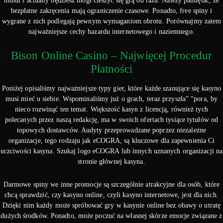
minut i actually będziesz mógł cieszyć się grą od razu. Należy pamiętać, że
bezpłatne zakręcenia mają ograniczenie czasowe. Ponadto, free spiny i
wygrane z nich podlegają pewnym wymaganiom obrotu. Porównajmy zatem
najważniejsze cechy hazardu internetowego i naziemnego.
Bison Online Casino – Najwięcej Procedur
Płatności
Poniżej opisaliśmy najważniejsze typy gier, które każde szanujące się kasyno
musi mieć u siebie. Wspominaliśmy już o grach, teraz przyszła” “pora, by
nieco rozwinąć ten temat. Większość kasyn z licencją, również tych
polecanych przez naszą redakcję, ma w swoich ofertach tysiące tytułów od
topowych dostawców. Audyty przeprowadzane poprzez niezależne
organizacje, tego rodzaju jak eCOGRA, są kluczowe dla zapewnienia Ci
uczciwości kasyna. Szukaj logo eCOGRA lub innych uznanych organizacji na
stronie głównej kasyna.
Darmowe spiny we inne promocje są szczególnie atrakcyjne dla osób, które
chcą sprawdzić, czy kasyno online, czyli kasyno internetowe, jest dla nich.
Dzięki nim każdy może spróbować gry w kasynie online bez obawy o utratę
dużych środków. Ponadto, może poczuć na własnej skórze emocje związane z