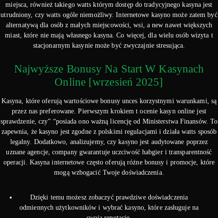
miejsca, również takiego watts którym dostęp do tradycyjnego kasyna jest
utrudniony, czy watts ogóle niemożliwy. Internetowe kasyno może zatem być
alternatywą dla osób z małych miejscowości, wsi, a new nawet większych
miast, które nie mają własnego kasyna. Co więcej, dla wielu osób wizyta t
stacjonarnym kasynie może być zwyczajnie stresująca.
Najwyższe Bonusy Na Start W Kasynach
Online [wrzesień 2025]
Kasyna, które oferują wartościowe bonusy unces korzystnymi warunkami, są
przez nas preferowane. Pierwszym krokiem t ocenie kasyn online jest
sprawdzenie, czy” “posiada ono ważną licencję od Ministerstwa Finansów. To
zapewnia, że kasyno jest zgodne z polskimi regulacjami i działa watts sposób
legalny. Dodatkowo, analizujemy, czy kasyno jest audytowane poprzez
uznane agencje, company gwarantuje uczciwość habgier i transparentność
operacji. Kasyna internetowe często oferują różne bonusy i promocje, które
mogą wzbogacić Twoje doświadczenia.
Dzięki temu możesz zobaczyć prawdziwe doświadczenia
odmiennych użytkowników i wybrać kasyno, które zasługuje na
swoją reputację.