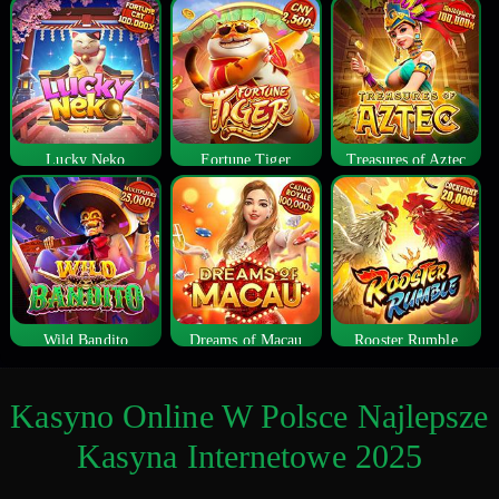
Lucky Neko
Fortune Tiger
Treasures of Aztec
Wild Bandito
Dreams of Macau
Rooster Rumble
Kasyno Online W Polsce Najlepsze
Kasyna Internetowe 2025