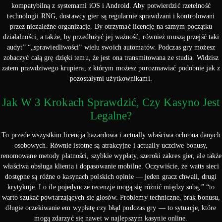
kompatybilną z systemami iOS i Android. Aby potwierdzić rzetelność
technologii RNG, dostawcy gier są regularnie sprawdzani i kontrolowani
przez niezależne organizacje. By otrzymać licencję na samym początku
działalności, a także, by przedłużyć jej ważność, również muszą przejść taki
audyt” “„sprawiedliwości” wielu swoich automatów. Podczas gry możesz
zobaczyć całą grę dzięki temu, że jest ona transmitowana ze studia. Widzisz
zatem prawdziwego krupiera, z którym możesz porozmawiać podobnie jak z
pozostałymi użytkownikami.
Jak W 3 Krokach Sprawdzić, Czy Kasyno Jest
Legalne?
To przede wszystkim licencja hazardowa i actually właściwa ochrona danych
osobowych. Równie istotne są atrakcyjne i actually uczciwe bonusy,
renomowane metody płatności, szybkie wypłaty, szeroki zakres gier, ale także
właściwa obsługa klienta i dopasowanie mobilne. Oczywiście, że watts sieci
dostępne są różne o kasynach polskich opinie — jeden gracz chwali, drugi
krytykuje. I o ile pojedyncze recenzje mogą się różnić między sobą,” “to
warto szukać powtarzających się głosów. Problemy techniczne, brak bonusu,
długie oczekiwanie em wypłatę czy błąd podczas gry — to sytuacje, które
mogą zdarzyć się nawet w najlepszym kasynie online.