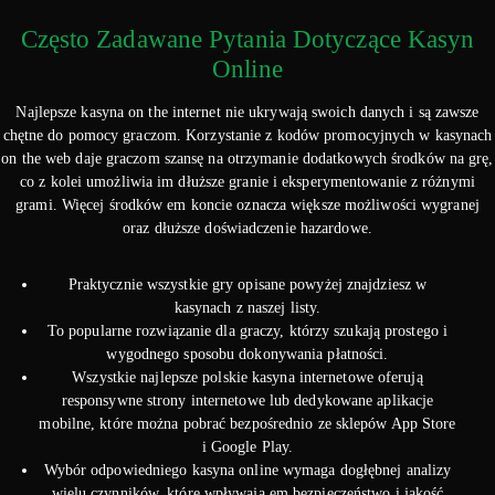
Często Zadawane Pytania Dotyczące Kasyn
Online
Najlepsze kasyna on the internet nie ukrywają swoich danych i są zawsze
chętne do pomocy graczom. Korzystanie z kodów promocyjnych w kasynach
on the web daje graczom szansę na otrzymanie dodatkowych środków na grę,
co z kolei umożliwia im dłuższe granie i eksperymentowanie z różnymi
grami. Więcej środków em koncie oznacza większe możliwości wygranej
oraz dłuższe doświadczenie hazardowe.
Praktycznie wszystkie gry opisane powyżej znajdziesz w
kasynach z naszej listy.
To popularne rozwiązanie dla graczy, którzy szukają prostego i
wygodnego sposobu dokonywania płatności.
Wszystkie najlepsze polskie kasyna internetowe oferują
responsywne strony internetowe lub dedykowane aplikacje
mobilne, które można pobrać bezpośrednio ze sklepów App Store
i Google Play.
Wybór odpowiedniego kasyna online wymaga dogłębnej analizy
wielu czynników, które wpływają em bezpieczeństwo i jakość