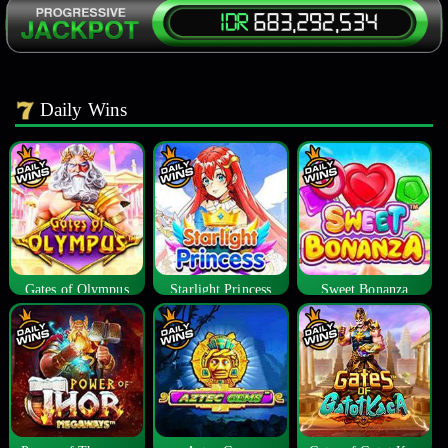
Daily Wins
Gates of Olympus
Starlight Princess
Sweet Bonanza