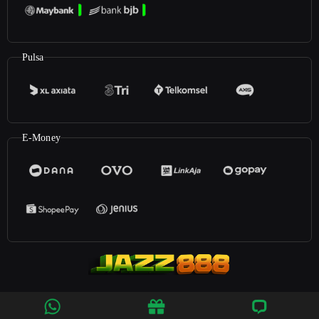
Pulsa
E-Money
©2023
Jazz888
. All rights reserved | 18+