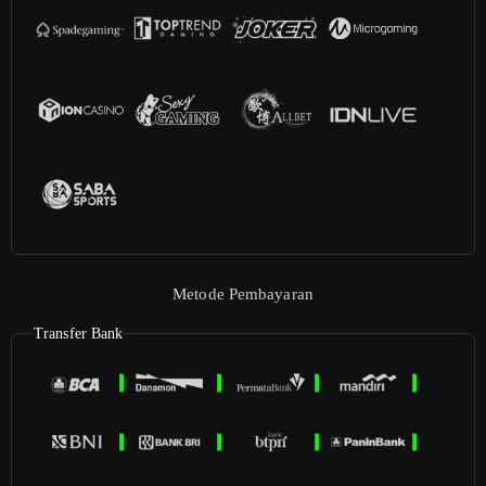
Metode Pembayaran
Transfer Bank