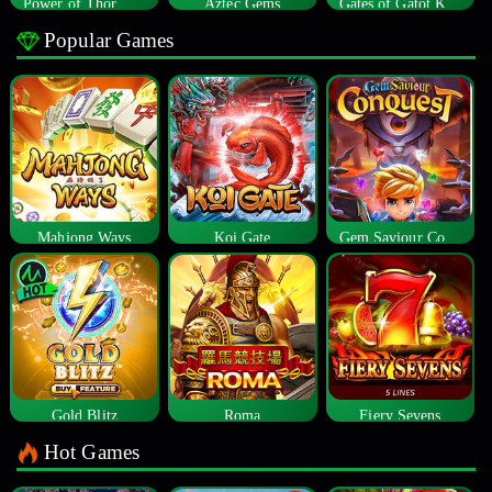
Power of Thor Megaways
Aztec Gems
Gates of Gatot Kaca
Popular Games
Mahjong Ways
Koi Gate
Gem Saviour Conquest
Gold Blitz
Roma
Fiery Sevens
Hot Games