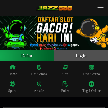
Beranda
Slot Online
Live Casino
Sportsbook
Arcade
Togel Online
Daftar
Login
Poker
Whatsapp
Home
Hot Games
Slots
Live Casino
Telegram
Sports
Arcade
Poker
Togel Online
Livechat