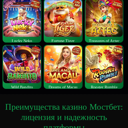
Lucky Neko
Fortune Tiger
Treasures of Aztec
Wild Bandito
Dreams of Macau
Rooster Rumble
Преимущества казино Мостбет:
лицензия и надежность
платформы