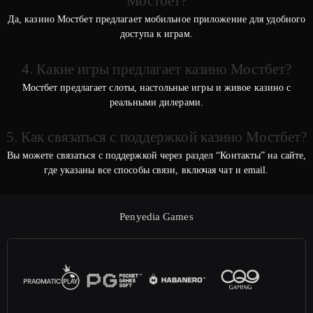
Мостбет?
Да, казино Мостбет предлагает мобильное приложение для удобного
доступа к играм.
4. Какие игры предлагает казино Мостбет?
Мостбет предлагает слоты, настольные игры и живое казино с
реальными дилерами.
5. Как связаться с поддержкой казино Мостбет?
Вы можете связаться с поддержкой через раздел “Контакты” на сайте,
где указаны все способы связи, включая чат и email.
Penyedia Games