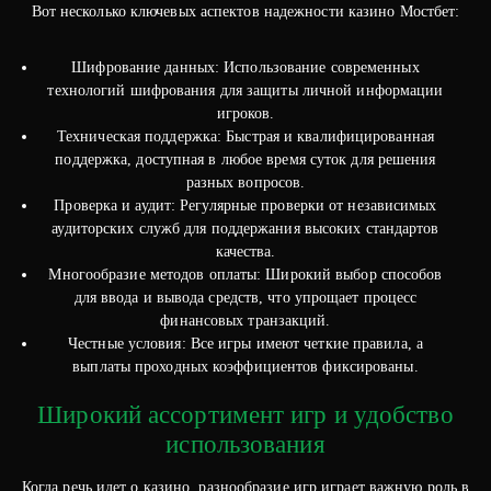
Вот несколько ключевых аспектов надежности казино Мостбет:
Шифрование данных: Использование современных
технологий шифрования для защиты личной информации
игроков.
Техническая поддержка: Быстрая и квалифицированная
поддержка, доступная в любое время суток для решения
разных вопросов.
Проверка и аудит: Регулярные проверки от независимых
аудиторских служб для поддержания высоких стандартов
качества.
Многообразие методов оплаты: Широкий выбор способов
для ввода и вывода средств, что упрощает процесс
финансовых транзакций.
Честные условия: Все игры имеют четкие правила, а
выплаты проходных коэффициентов фиксированы.
Широкий ассортимент игр и удобство
использования
Когда речь идет о казино, разнообразие игр играет важную роль в