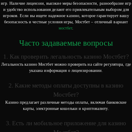
игр. Наличие лицензии, высокие меры безопасности, разнообразие игр
и удобство использования делают его привлекательным выбором для
игроков. Если вы ищете надежное казино, которое гарантирует вашу
безопасность и честные условия игры, Мостбет – отличный вариант
мостбет
.
Часто задаваемые вопросы
1. Как проверить легальность казино Мостбет?
Легальность казино Мостбет можно проверить на сайте регулятора, где
указана информация о лицензировании.
2. Какие методы оплаты доступны в казино
Мостбет?
Казино предлагает различные методы оплаты, включая банковские
карты, электронные кошельки и криптовалюту.
3. Есть ли мобильное приложение для казино