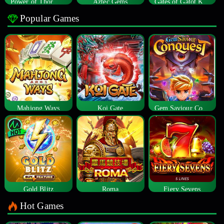
Power of Thor Megaways
Aztec Gems
Gates of Gatot Kaca
Popular Games
Mahjong Ways
Koi Gate
Gem Saviour Conquest
Gold Blitz
Roma
Fiery Sevens
Hot Games