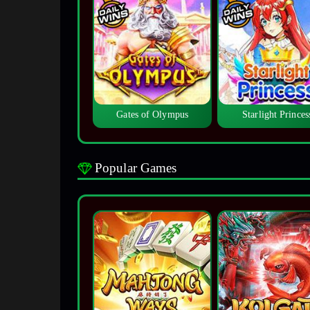
Gates of Olympus
Starlight Princes
Popular Games