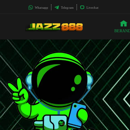
Whatsapp
Telegram
Livechat
BERAN