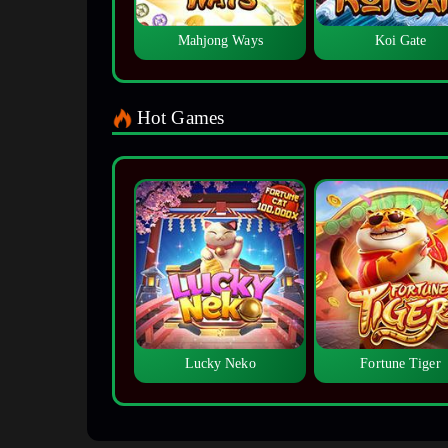
Mahjong Ways
Koi Gate
Hot Games
Lucky Neko
Fortune Tiger