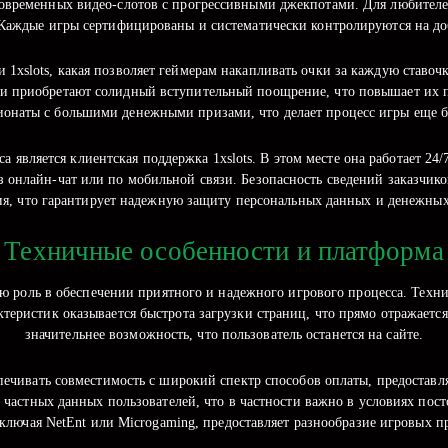
современных видео-слотов с прогрессивными джекпотами. Для любителе
. Каждые игры сертифицированы и систематически контролируются на д
и 1xslots, какая позволяет геймерам накапливать очки за каждую ставо
 приобретают солидный вступительный поощрение, что повышает их п
онаты с большими денежными призами, что делает процесс игры еще б
 является клиентская поддержка 1xslots. В этом месте она работает 24/
з онлайн-чат или по мобильной связи. Безопасность сведений заказчи
я, что гарантирует надежную защиту персональных данных и денежных
Техничные особенности и платформа
ю роль в обеспечении приятного и надежного игрового процесса. Техн
еристик оказывается быстрота загрузки страниц, что прямо отражается н
значительнее возможность, что пользователь останется на сайте.
чивать совместимость с широкий спектр способов оплаты, предоставл
 частных данных пользователей, что в частности важно в условиях пост
ключая NetEnt или Microgaming, предоставляет разнообразие игровых 