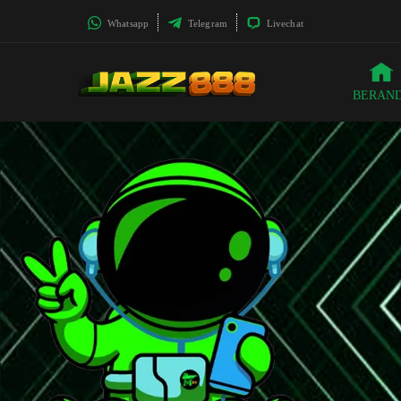
Whatsapp
Telegram
Livechat
BERAN