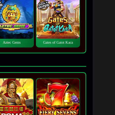
Aztec Gems
Gates of Gatot Kaca