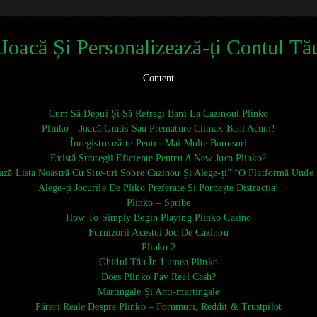
 Joacă Și Personalizează-ți Contul T
Content
Cum Să Depui Și Să Retragi Bani La Cazinoul Plinko
Plinko – Joacă Gratis Sau Premature Climax Bani Acum!
Înregistrează-te Pentru Mai Multe Bonusuri
Există Strategii Eficiente Pentru A New Juca Plinko?
ază Lista Noastră Cu Site-uri Sobre Cazinou Și Alege-ți” “O Platformă Unde 
Alege-ți Jocurile De Pliko Preferate Și Pornește Distracția!
Plinko – Spribe
How To Simply Begin Playing Plinko Casino
Furnizorii Acestui Joc De Cazinou
Plinko 2
Ghidul Tău În Lumea Plinko
Does Plinko Pay Real Cash?
Martingale Și Anti-martingale
Păreri Reale Despre Plinko – Forumuri, Reddit & Trustpilot