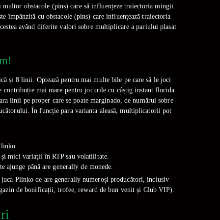
multor obstacole (pins) care să influențeze traiectoria mingii.
te împânzită cu obstacole (pins) care influențează traiectoria
estea având diferite valori sobre multiplicare a pariului plasat
um!
ică și 8 linii. Optează pentru mai multe bile pe care să le joci
e contribuție mai mare pentru jocurile cu câștig instant florida
 para linii pe proper care se poate marginado, de numărul sobre
ucătorului. În funcție para varianta aleasă, multiplicatorii pot
Plinko.
și mici variații în RTP sau volatilitate.
oate ajunge până are generally de monede.
i juca Plinko de are generally numeroși producători, inclusiv
azin de bonificații, trofee, reward de bun venit și Club VIP).
ri