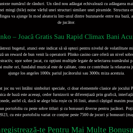
ajusteze numărul de rânduri. Un rând nou adăugat echivalează cu adăugarea mai 
i mingi (bile) noise vârful unei structuri similare unei piramide. Structura es
Mingea va ajunge în mod aleatoriu într-unul dintre buzunarele entre ma bază, ac
de jucător.
inko – Joacă Gratis Sau Rapid Climax Bani Ac
strezi bugetul, atunci este indicat să să optezi pentru nivelul de volatilitate m
ază un reward de bun venit la operatorii Plinko casino care oferă un nivel sobr
istractiv, ușor sobre jucat, cu opțiuni multiple legate de selectarea numărului
i multe ori, fundalul muzical este de calitate, ceea ce contribuie la relaxarea j
ajunge los angeles 1000x pariul jucătorului sau 3000x miza acestuia.
st joc nu vei întâlni simboluri speciale, ci doar elementele clasice ale jocului 
a de bază este aceeași, ceder furnizorii se diferențiază prin grafică, interfață 
onede, astfel că, dacă se alege bila roșie cu 16 linii, atunci câștigul maxim p
un portofoliu cu peste sobre titluri și cu bonusuri diverse pentru jucători. Poț
023, cu este portofoliu variat ce conține peste 7500 de jocuri și bonusuri (mag
nregistrează-te Pentru Mai Multe Bonusu