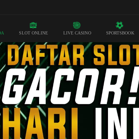
DA
SLOT ONLINE
LIVE CASINO
SPORTSBOOK