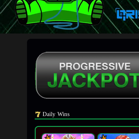
Daily Wins