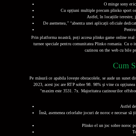
O minge sony erics
Cu opțiuni multiple precum plinko sport on
Astfel, în locațiile terestre
De asemenea,” “absenta unei aplicații oficiale dedic
Pentru 
Prin platforma noastră, poți accesa plinko game online real c
turnee speciale pentru comunitatea Plinko romania. Cu o int
cazinou on the web cu bile pr
Cum Să
Pe măsură ce apabila lovește obstacolele, se aude un sunet di
2023, acest joc are RTP sobre 98. 98% și vine cu opțiunea de 
“maxim este 3531. 7x. Majoritatea cazinourilor offshore 
Astfel de
Însă, asemenea celorlalte jocuri de noroc e necesar să ți
Plinko el un joc sobre noroc po
To