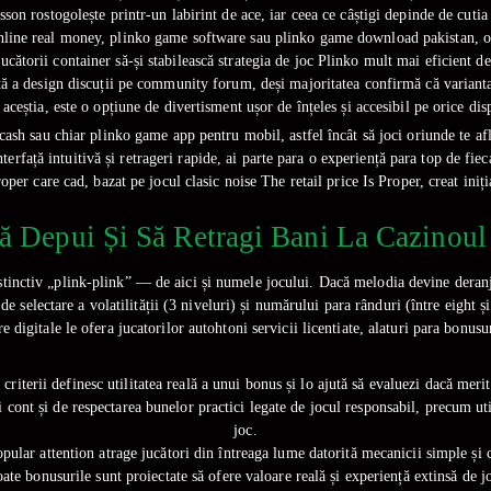
son rostogolește printr-un labirint de ace, iar ceea ce câștigi depinde de cutia 
line real money, plinko game software sau plinko game download pakistan, ofe
, jucătorii container să-și stabilească strategia de joc Plinko mult mai eficient de
ată a design discuții pe community forum, deși majoritatea confirmă că varia
aceștia, este o opțiune de divertisment ușor de înțeles și accesibil pe orice dis
ash sau chiar plinko game app pentru mobil, astfel încât să joci oriunde te afli
erfață intuitivă și retrageri rapide, ai parte para o experiență para top de fie
oper care cad, bazat pe jocul clasic noise The retail price Is Proper, creat ini
 Depui Și Să Retragi Bani La Cazinoul
stinctiv „plink-plink” — de aici și numele jocului. Dacă melodia devine deranja
selectare a volatilității (3 niveluri) și numărului para rânduri (între eight și
digitale le ofera jucatorilor autohtoni servicii licentiate, alaturi para bonusur
 criterii definesc utilitatea reală a unui bonus și lo ajută să evaluezi dacă merit
i cont și de respectarea bunelor practici legate de jocul responsabil, precum ut
joc.
pular attention atrage jucători din întreaga lume datorită mecanicii simple și câ
ate bonusurile sunt proiectate să ofere valoare reală și experiență extinsă de j