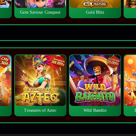
Gem Saviour Conquest
Gold Blitz
Treasures of Aztec
Wild Bandito