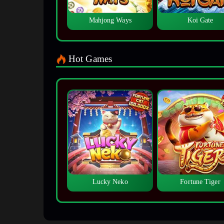
Mahjong Ways
Koi Gate
Hot Games
Lucky Neko
Fortune Tiger