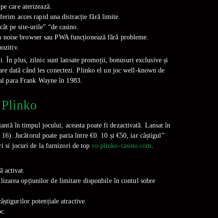
pe care aterizează.
rim acces rapid una distracție fără limite.
cât pe site-urile” “de casino.
nta noise browser sau PWA funcționează fără probleme.
pozitiv.
. În plus, zilnic sunt lansate promoții, bonusuri exclusive și
care dată când les conectezi. Plinko el un joc well-known de
țial para Frank Wayne în 1983.
 Plinko
ntă în timpul jocului, aceasta poate fi dezactivată. Lansat în
 16). Jucătorul poate paria între €0. 10 și €50, iar câștigul”
i si jocuri de la furnizori de top
ro-plinko-casino.com
.
ă activat.
ilizarea opțiunilor de limitare disponbile în contul sobre
știgurilor potențiale atractive.
oc.