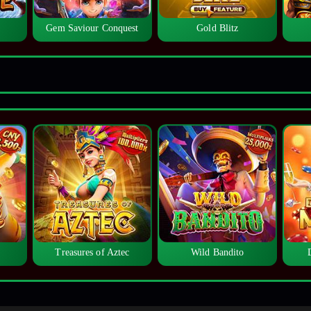
Gem Saviour Conquest
Gold Blitz
Treasures of Aztec
Wild Bandito