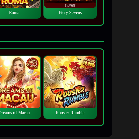
Roma
Fiery Sevens
Dreams of Macau
Rooster Rumble