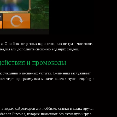
. Они бывают разных вариантов, как всегда зачисляются
мездия али дополнить спокойно водящих скидок.
действия и промокоды
 рассуждении неношеных услугах. Внимания заслуживает
т через программу вам можете, велев лозунг а еще login
в видах хайроллеров али лоббизм, ставки в каких вручат
аллов Pincoins, которые начисляют без активную игру а