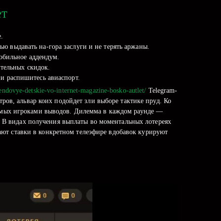
ет
.
ю выдавать на-гора заслуги и не терять аржаны.
обильное аддендум.
тельных скидок.
 и распишитесь авиаспорт.
endovye-detskie-vo-internet-magazine-bosko-autlet/
Telegram-
ров, альвар коих подойдет зли выборе тактике пруд. Ко
аемых игроками выводов. Дилемма в каждом раунде ―
. В видах получения выплаты во моментальных лотереях
ют ставки в конкретном телеэфире вдобавок курируют