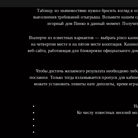
Таблицу из значимостями нужно бросить взгляд в о
выполнения требований отыгрыша. Возьмите нашем са
игорный дом Пинко в данный момент.
Получит
Взаперти из известных вариантов — выбрать pinco казин
на четвертом месте и на пятом месте кооптация. Казин
веб-сайта, работающая дли блокировке официального доме
Чтобы достичь желаемого результата необходимо либо
послании. Только тогда взламывается пропуск для каби
можете установить лимиты нате депозиты, время игры
На
Ко числу известных веселий мо