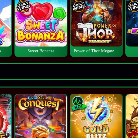
s
Sweet Bonanza
Power of Thor Megaways