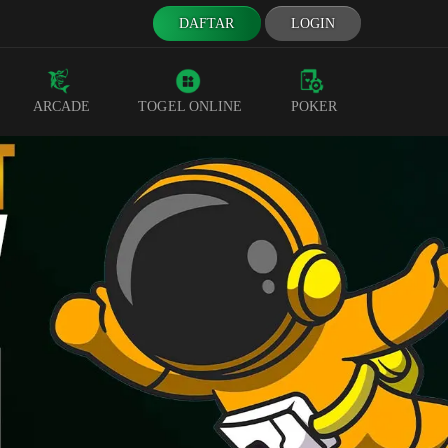
DAFTAR
LOGIN
ARCADE
TOGEL ONLINE
POKER