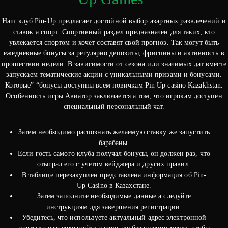
Наш клуб Pin-Up предлагает достойной выбор азартных развлечений и
ставок а спорт. Спортивный раздел предназначен для таких, кто
увлекается спортом и хочет составят свой прогноз. Так могут быть
ежедневные бонусы за регулярно депозиты, фриспины и активность в
прошествии недели. В зависимости от сезона или значимых дат вместе
запускаем тематические акции с уникальными призами и бонусами.
Которые” “бонусы доступны всем новичкам Pin Up casino Kazakhstan.
Особенность игры Авиатор заключается а том, что игрокам доступен
специальный персональный чат.
Затем необходимо распознать желаемую ставку же запустить
барабаны.
Если гость самого клуба получал бонусы, он должен раз, что
отыграл его с учетом вейджера и других правил.
В таблице перезакуплен представлена информация об Pin-
Up Casino в Казахстане.
Затем заполните необходимые данные а следуйте
инструкциям ддя завершения регистрации.
Убедитесь, что используете актуальный адрес электронной