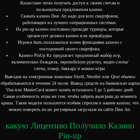
Казахстане легко получать доступ к своим счетам и
пользоваться предложения казино.
Скачать казино Пин Ап надо для всех смартфонов,
работающих на лучших операционных системах.
На pin-up казино постоянно проходят турниры, которые
организует должно казино или провайдеры.
Игроки быть пользоваться всеми функциями казино с
посторонней своего смартфона.
Казино PinUp Kz предлагает предлинный выбор игр,
включительно блэкджек, европейскую рулетку, видео-слоты/
слоты, покер, баккару и живые игры.
Выводов на электронные кошельки Skrill, Neteller или Qiwi обычно
обрабатываются в течение 24 часов. Вывод средств на банковские карты
Visa или MasterCard может занять остального 3 до 5 рабочих дней.
Самая особенность игры же том, чтобы забрать выигрыш до момента
краша. Такие модели пользуются особым спросом в нашем казино, что
можно поверить по их регулярным загрузкам на сайте Пин Ап.
какую Лицензию Получило Казино
Pin-up