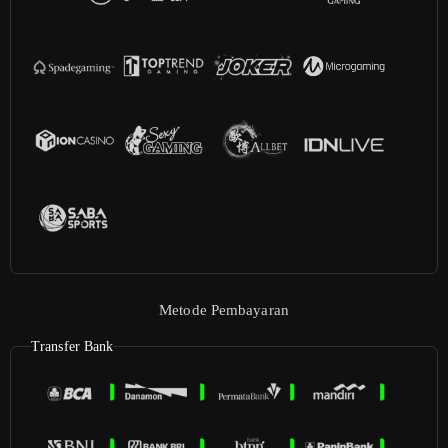
Metode Pembayaran
Transfer Bank