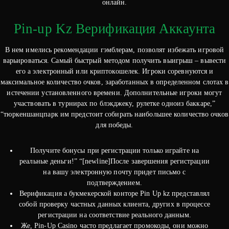
онлайн.
Pin-up Kz Верификация Аккаунта
В нем имелись рекомендации гэмблерам, позволят избежать игровой
варьироваться. Самый быстрый методом получить выигрыш – вывести
его а электронный или криптокошелек. Игроки соревнуются и
максимальное количество очков, заработанных в определенном слотах в
истечении установленного времени. Дополнительные игроки могут
участвовать в турнирах по блэкджеку, рулетке одноиз баккаре,”
“тюркеншанцпарк им предстоит собирать наибольшее количество очков
для победы.
Получите бонусы при регистрации только играйте на
реальные деньги!” “[newline]После завершения регистрации
на вашу электронную почту придет письмо с
подтверждением.
Верификация а букмекерской конторе Pin Up kz представлял
собой проверку частных данных клиента, других в процессе
регистрации на соответствие реального данным.
Же, Pin-Up Casino часто предлагает промокоды, они можно