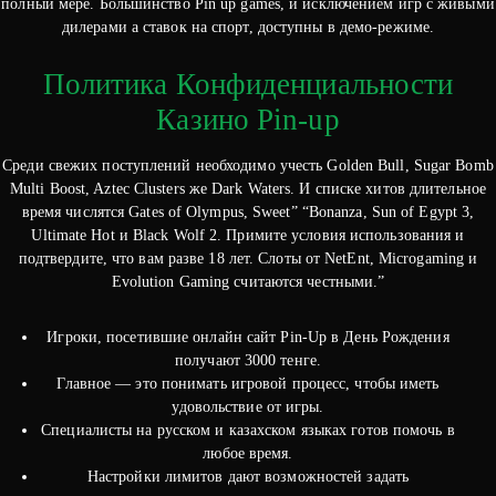
полный мере. Большинство Pin up games, и исключением игр с живыми
дилерами а ставок на спорт, доступны в демо-режиме.
Политика Конфиденциальности
Казино Pin-up
Среди свежих поступлений необходимо учесть Golden Bull, Sugar Bomb
Multi Boost, Aztec Clusters же Dark Waters. И списке хитов длительное
время числятся Gates of Olympus, Sweet” “Bonanza, Sun of Egypt 3,
Ultimate Hot и Black Wolf 2. Примите условия использования и
подтвердите, что вам разве 18 лет. Слоты от NetEnt, Microgaming и
Evolution Gaming считаются честными.”
Игроки, посетившие онлайн сайт Pin-Up в День Рождения
получают 3000 тенге.
Главное — это понимать игровой процесс, чтобы иметь
удовольствие от игры.
Специалисты на русском и казахском языках готов помочь в
любое время.
Настройки лимитов дают возможностей задать