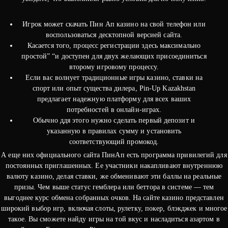
Игрок может скачать Пин Ап казино на свой телефон или
воспользоваться десктопной версией сайта.
Касается того, процесс регистрации здесь максимально
простой” “и доступен для двух желающих присоединиться
второму игровому процессу.
Если вас волнует традиционные игры казино, ставки на
спорт или опыт существа дилера, Pin-Up Kazakhstan
предлагает надежную платформу для всех ваших
потребностей в онлайн-играх.
Обычно ддя этого нужно сделать первый депозит и
указанную в правилах сумму и установить
соответствующий промокод.
А еще них официального сайта ПинАп есть программа привилегий для
постоянных приглашенных. Ее участники накапливают внутреннюю
валюту казино, делая ставки, же обменивают эти баллы на реальные
призы. Чем выше статус гемблера или беттора в системе — тем
выгоднее курс обмена собранных очков. На сайте казино представлен
широкий выбор игр, включая слоты, рулетку, покер, блэкджек и многое
такое. Вы сможете найду игры на той вкус и насладиться азартом в