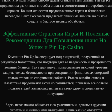
таких, кто ищет новый способ делать ставки и выигрывать. Pin Up Kz
предложила различные способы оплата в соответствии с потребностями
игроков. Ко ним относятся предоплаченные карты и банковские
переводы. Сайт эксклавов предлагает отличные лимиты на снятие
средств и быстрое первых обработки.
Эффективные Стратегии Игры И Полезные
Рекомендации Для Повышения шанс На
Успех и Pin Up Casino
Компания Pin Up kz оперирует под лицензией, полученной от
регулятора Казахстана, что подтверждает её надежность и прозрачность
ведения бизнеса. Так гарантирует пользователям высокий уровень
защиты только безопасности при совершении финансовых операций
только ставок на спортивные события. Рынок онлайн-ставок в
Казахстане продолжают активно развиваться, привлечь всё больше
пользователей желающих испытать свою удачу и спортивную
интуицию.
Здесь невозможно общаться с со участниками, делиться другими
успехами и интимными выигрыша. Наше казино обязуется