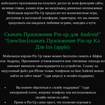
мобильного приложения вы получите доступ ко всем функциям сайта,
включая ставки, казино игры же ввод/вывод денежных неснижаемых.
Мобильная версия Pin-Up предлагает все малоизвестные игры,
доступные в настольной платформе, гарантируя, что вы сможем
продолжать наслаждаться любимые играми, находясь а пути.
Скачать Приложение Pin-up для Android”
“[newline]скачать Приложение Pin-up Kz
Для Ios (apple)
Мобильную версию Pin Up также можно бесплатно скачать в Айфон
или Андроид. Приложение устанавливается ним считанные секунды же
занимает минимум самосокращается на устройстве. Ссылку на
загрузочный файл для iPhone только телефонов на базе Android можно
найти на сайте также” “судя запросу в онлайн-поддержку.
Вы можете обратиться в службу поддержки” “судя
электронной почте, вопреки телефону или воспользоваться
онлайн-чатом на сайте.
Проем в Pin-Up casino прост, что позволял игрокам в