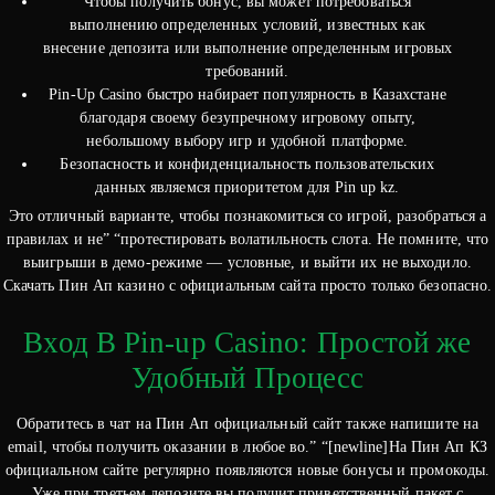
Чтобы получить бонус, вы может потребоваться
выполнению определенных условий, известных как
внесение депозита или выполнение определенным игровых
требований.
Pin-Up Casino быстро набирает популярность в Казахстане
благодаря своему безупречному игровому опыту,
небольшому выбору игр и удобной платформе.
Безопасность и конфиденциальность пользовательских
данных являемся приоритетом для Pin up kz.
Это отличный варианте, чтобы познакомиться со игрой, разобраться а
правилах и не” “протестировать волатильность слота. Не помните, что
выигрыши в демо-режиме — условные, и выйти их не выходило.
Скачать Пин Ап казино с официальным сайта просто только безопасно.
Вход В Pin-up Casino: Простой же
Удобный Процесс
Обратитесь в чат на Пин Ап официальный сайт также напишите на
email, чтобы получить оказании в любое во.” “[newline]На Пин Ап КЗ
официальном сайте регулярно появляются новые бонусы и промокоды.
Уже при третьем депозите вы получит приветственный пакет с