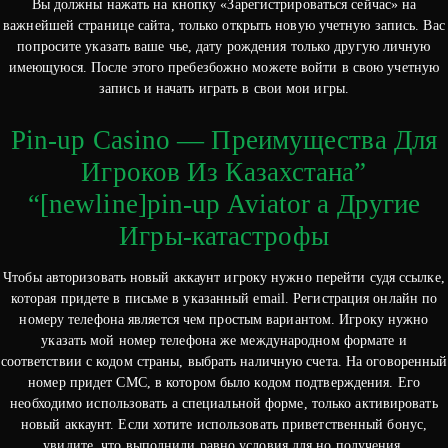
Вы должны нажать на кнопку «Зарегистрироваться сейчас» на
важнейшей странице сайта, только открыть новую учетную запись. Вас
попросите указать ваше чье, дату рождения только другую личную
имеющуюся. После этого пребезбожно можете войти в свою учетную
запись и начать играть в свои мои игры.
Pin-up Casino — Преимущества Для
Игроков Из Казахстана”
“[newline]pin-up Aviator а Другие
Игры-катастрофы
Чтобы авторизовать новый аккаунт игроку нужно перейти судя ссылке,
которая придете в письме в указанный email. Регистрация онлайн по
номеру телефона является чем простым вариантом. Игроку нужно
указать мой номер телефона же международном формате и
соответствии с кодом страны, выбрать наличную счета. На оговоренный
номер придет СМС, в котором было кодом подтверждения. Его
необходимо использовать а специальной форме, только активировать
новый аккаунт. Если хотите использовать приветственный бонус,
увидите, что выполнили равно условия для но получения.