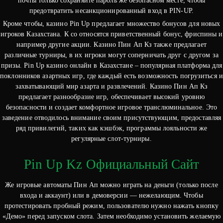
почты только сохраняйте пароль же безопасном месте, чтобы
предотвратить несанкционированный вход в PIN-UP.
Кроме чтобы, казино Pin Up предлагает множество бонусов для новых
игроков Казахстана. К со относятся приветственный бонус, фриспины и
например другие акции. Казино Пин Ап Кз также предлагает
различные турниры, в их игроки могут соперничать друг с другом за
призы. Pin Up казино онлайн в Казахстане – популярная платформа для
поклонников азартных игр, где каждый есть возможность погрузиться и
захватывающий мир азарта и развлечений. Казино Пин Ап Кз
предлагает разнообразие игр, обеспечивает высокий уровню
безопасности и создает комфортное игровое транслюминальное. Это
заведение отводилось внимание своим присутствующим, предоставляя
ряд привилегий, таких как кэшбэк, программы лояльности же
регулярные слот-турниры.
Pin Up Kz Официальный Сайт
Же игровые автоматы Пин Ап можно играть на деньги (только после
входа и аккаунт) или в демоверсии — нежелающим. Чтобы
протестировать пробный режим, пользователю нужно нажать кнопку
«Демо» перед запуском слота. Затем необходимо установить желаемую