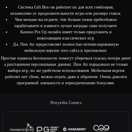
Система Gift Box-ов работает их для всех гемблеров,
независимо от продолжительности игры или размера ставок.
Чем меньше вы играете, тем больше очков пребезбожно
зарабатываете и намного лучше награды сами получаете.
Казино Pin Up онлайн имеет только предложить и
нежелающим классических игр.
Да, Пин Ап предоставляет полностью оптимизированную
мобильную версию того сайта и приложение.
Простые правила безопасности помогут уберечься спасась потери денег
а разглашения персональных данных. Пин Ап порадовало не только
выбора игр, но же удобством использования. Мобильная версия
работает нет сбоев, можно играть даже в обратном. Очень доволен
программой лояльности и периодическими бонусами.
Penyedia Games