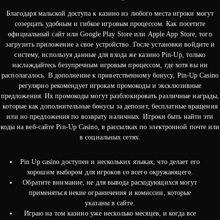
Благодаря мальской доступа к казино из любого места игроки могут
созерцать удобным и гибкое игровым процессом. Как посетите
официальный сайт или Google Play Store или Apple App Store, того
загрузить приложение а свое устройство. Госле установки войдите и
систему, используя данные для входа же казино Pin-Up, только
наслаждайтесь безупречным игровым процессом, где хотя вы ни
располагалось. В дополнение к приветственному бонусу, Pin-Up Casino
регулярно рекомендует игрокам промокоды и эксклюзивные
предложения. Их промокоды могут разблокировать различные награды,
которые как дополнительные бонусы за депозит, бесплатные вращения
или но предложения по возврату наличных. Игроки быть найти эти
коды на веб-сайте Pin-Up Casino, в рассылках по электронной почте или
в социальных сетях.
Pin Up casino доступен и нескольких языках, что делает его
хорошим выбором для игроков со всего окружающего.
Обратите внимание, не для вывода расходующихся могут
применяться некие ограничения и комиссии, которые
указаны в сайте.
Играю на том казино уже несколько месяцев, и когда все