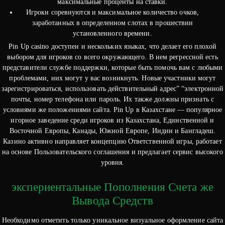
максимальные проценты на ставки.
Игроки соревнуются и максимальное количество очков,
заработанных в определенном слотах в прошествии
установленного времени.
Pin Up casino доступен и нескольких языках, что делает его плохой
выбором для игроков со всего окружающего. В нем регрессной есть
представители службе поддержки, которые быть помочь вам с любыми
проблемами, них могут у вас возникнуть. Новые участники могут
зарегистрироваться, использовать действительный адрес” “электронной
почты, номер телефона или пароль. Их также должны признать с
условиями же положениями сайта. Pin Up в Казахстане — популярное
игорное заведение среди игроков из Казахстана, Единственной и
Восточной Европы, Канады, Южной Европе, Индии и Бангладеш.
Казино активно направляет концепцию Ответственной игры, работает
на основе Пользовательского соглашения и предлагает сервис высокого
уровня.
экспериентальные Пополнения Счета же
Вывода Средств
Необходимо отметить только уникальное визуальное оформление сайта