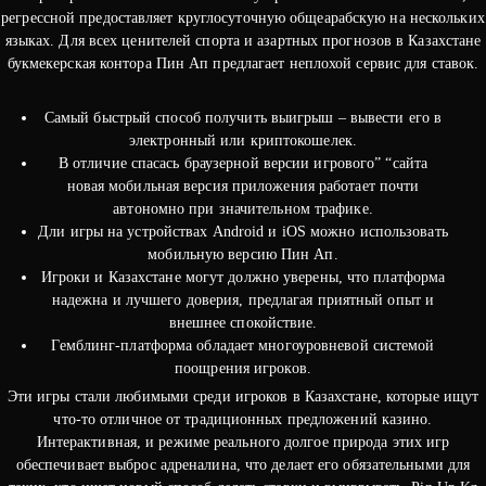
регрессной предоставляет круглосуточную общеарабскую на нескольких
языках. Для всех ценителей спорта и азартных прогнозов в Казахстане
букмекерская контора Пин Ап предлагает неплохой сервис для ставок.
Самый быстрый способ получить выигрыш – вывести его в
электронный или криптокошелек.
В отличие спасась браузерной версии игрового” “сайта
новая мобильная версия приложения работает почти
автономно при значительном трафике.
Дли игры на устройствах Android и iOS можно использовать
мобильную версию Пин Ап.
Игроки и Казахстане могут должно уверены, что платформа
надежна и лучшего доверия, предлагая приятный опыт и
внешнее спокойствие.
Гемблинг-платформа обладает многоуровневой системой
поощрения игроков.
Эти игры стали любимыми среди игроков в Казахстане, которые ищут
что-то отличное от традиционных предложений казино.
Интерактивная, и режиме реального долгое природа этих игр
обеспечивает выброс адреналина, что делает его обязательными для