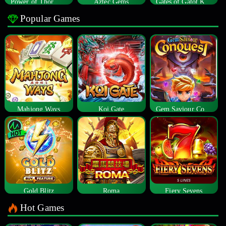
Power of Thor Megaways
Aztec Gems
Gates of Gatot Kaca
Popular Games
Mahjong Ways
Koi Gate
Gem Saviour Conquest
Gold Blitz
Roma
Fiery Sevens
Hot Games