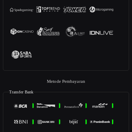
Metode Pembayaran
Transfer Bank