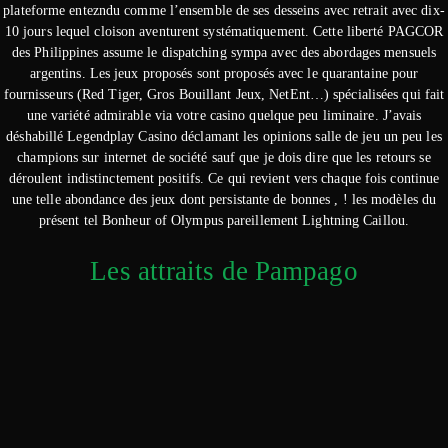
plateforme entezndu comme l’ensemble de ses desseins avec retrait avec dix-
10 jours lequel cloison aventurent systématiquement. Cette liberté PAGCOR
des Philippines assume le dispatching sympa avec des abordages mensuels
argentins. Les jeux proposés sont proposés avec le quarantaine pour
fournisseurs (Red Tiger, Gros Bouillant Jeux, NetEnt…) spécialisées qui fait
une variété admirable via votre casino quelque peu liminaire. J’avais
déshabillé Legendplay Casino déclamant les opinions salle de jeu un peu les
champions sur internet de société sauf que je dois dire que les retours se
déroulent indistinctement positifs. Ce qui revient vers chaque fois continue
une telle abondance des jeux dont persistante de bonnes , ! les modèles du
présent tel Bonheur of Olympus pareillement Lightning Caillou.
Les attraits de Pampago