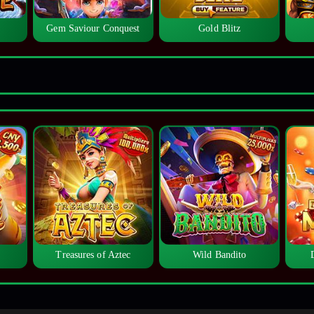
Gem Saviour Conquest
Gold Blitz
Treasures of Aztec
Wild Bandito