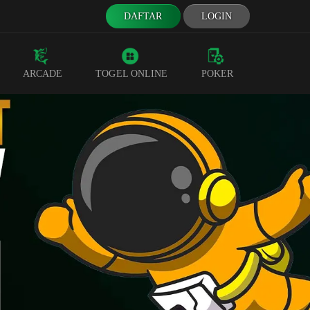
DAFTAR
LOGIN
ARCADE
TOGEL ONLINE
POKER