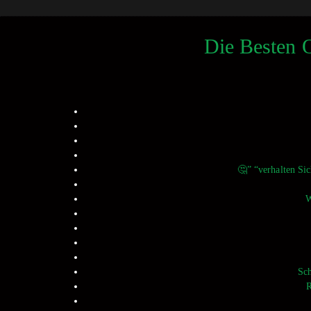
Die Besten 
🤔” “verhalten Si
W
Sch
R