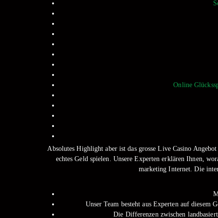
S
Online Glückss
Absolutes Highlight aber ist das grosse Live Casino Angebo
echtes Geld spielen. Unsere Experten erklären Ihnen, wo
marketing Internet. Die int
M
Unser Team besteht aus Experten auf diesem Geb
Die Differenzen zwischen landbasier