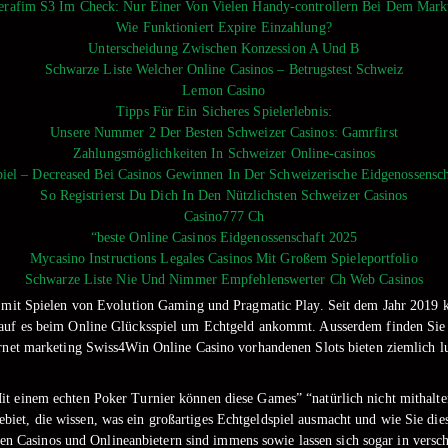
erafim S3 Im Check: Nur Einer Von Vielen Handy-controllern Bei Dem Mark
Wie Funktioniert Expire Einzahlung?
Unterscheidung Zwischen Konzession A Und B
Schwarze Liste Welcher Online Casinos – Betrugstest Schweiz
Lemon Casino
Tipps Für Ein Sicheres Spielerlebnis:
Unsere Nummer 2 Der Besten Schweizer Casinos: Gamrfirst
Zahlungsmöglichkeiten In Schweizer Online-casinos
piel – Decreased Bei Casinos Gewinnen In Der Schweizerische Eidgenossensch
So Registrierst Du Dich In Den Nützlichsten Schweizer Casinos
Casino777 Ch
“beste Online Casinos Eidgenossenschaft 2025
Mycasino Instructions Legales Casinos Mit Großem Spieleportfolio
Schwarze Liste Nie Und Nimmer Empfehlenswerter Ch Web Casinos
t mit Spielen von Evolution Gaming und Pragmatic Play. Seit dem Jahr 2019 
rauf es beim Online Glücksspiel um Echtgeld ankommt. Ausserdem finden Sie e
ernet marketing Swiss4Win Online Casino vorhandenen Slots bieten ziemlich l
it einem echten Poker Turnier können diese Games” “natürlich nicht mithalte
iet, die wissen, was ein großartiges Echtgeldspiel ausmacht und wie Sie die
ten Casinos und Onlineanbietern sind immens sowie lassen sich sogar in vers