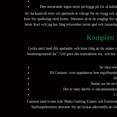
Den nuvarande lagen sitter på byggt på 1st så kallat
Att ha kontroll över sitt spelande är viktigt för en trygg och an
krav för spelbolag med licens. Däremot så är de olagligt för
heter Karl och jag har lång erfarenhet inom spel och hazardsp
Komplett L
Lycka until med ditt spelande, och kom ihåg att du måste var
betalningsmetod du” “vill göra din transaktion via, och hur
Se våra rek
På Casinon. com uppdaterar hon regelbundet t
Nä
Nedan ser du en l
Det är only därför vi rekommenderar
I 
Casinon med licens från Malta Gaming Expert och Estonian Ta
Spelinspektionen ansvarar för att lyckas säkerställa att