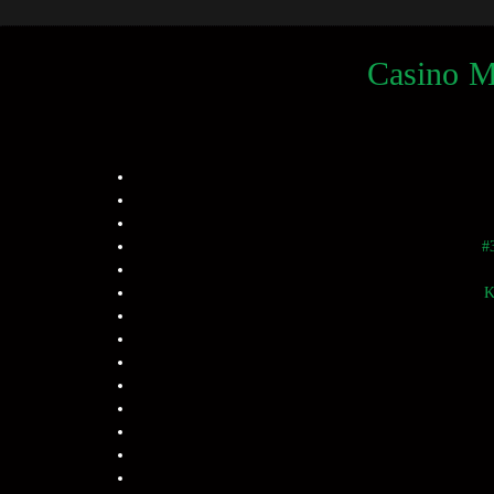
Casino M
#
K