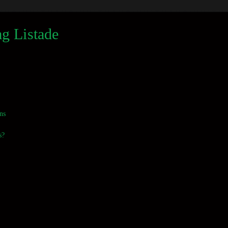
g Listade
ns
s?