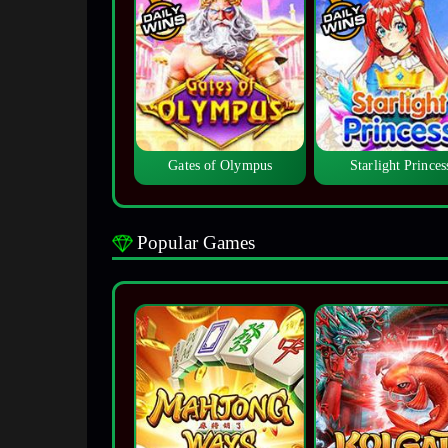
Gates of Olympus
Starlight Princes
Popular Games