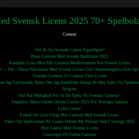
ed Svensk Licens 2025 70+ Spelbola
Content
Vad Är Ett Svenskt Casino Egentligen?
Bästa Casinon Med Svensk Spellicens 2025
Komplett Lista Med Alla Casinon Mediterranean Sea Svensk Licens
3 — Paf – Bästa Nätcasinot Med Svensk Licens Och Omsättningsfria Free Spi
Svenska Casinon Vs Casinon Utan Licens
an Jag Fortfarande Spela Om Jag Innehåller Stängt Av Mej Själv Via Spelpau
Nyspins
Vad Har Mulighed For At Du Spela På Svenska Casinon?
Topplista: Bästa Online Online Casino 2025 För Sveriges Spelare
Lyllo Casino
Enkelt Att Göra Uttag Hos Casinon Med Svensk Licens
Fakta Om Spellicenser På Casino Online My Partner And I Sverige 2025
Nytt Casino Med Svensk Licens
Casinospel På Online Casinon