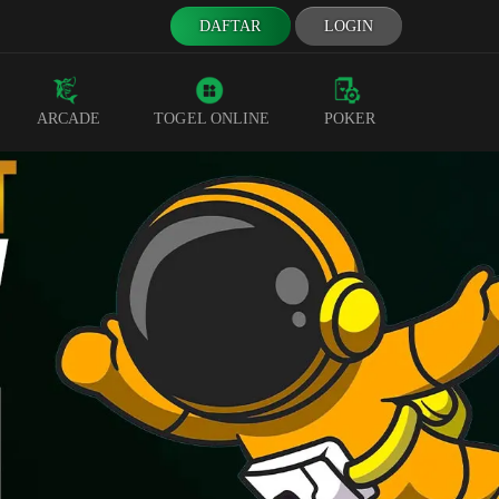
DAFTAR
LOGIN
ARCADE
TOGEL ONLINE
POKER