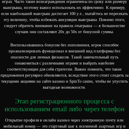
играх. Часто такие вознаграждения ограничены по сроку или размеру
выигрыша, поэтому важно использовать их эффективно. К примеру,
если наибольший выигрыш достигает 100 у.е., пытайтесь не пересекать
эту величину, чтобы избежать аннуляции выигрыша. Помимо этого,
следует обратить внимание на правила отыгрыша — в большинстве
случаев они составляют 20x до 50x от бонусной суммы.
Воспользовавшись бонусом без пополнения, игрок способен
проанализировать функционал и внешний вид платформы без
опасности для личных финансов. Такой замечательный путь
ознакомиться с различными играми и выбрать наиболее
соответствующие для себя стратегии. Важно помнить, что такие
предложения регулярно обновляются, вследствие этого стоит следить за
текущими акциями на сайте казино и SpinTo casino, чтобы не упустить
выгодные возможности.
Этап регистрационного процесса с
использованием email либо через телефон
Открытие профиля в онлайн казино через электронную почту или
мобильный номер — это стартовый шаг к вселенной азартных игр и