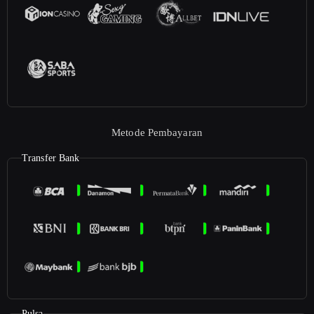
Metode Pembayaran
Transfer Bank
Pulsa