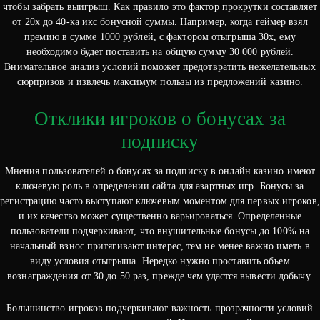
чтобы забрать выигрыш. Как правило это фактор прокрутки составляет
от 20x до 40-ка икс бонусной суммы. Например, когда геймер взял
премию в сумме 1000 рублей, с фактором отыгрыша 30x, ему
необходимо будет поставить на общую сумму 30 000 рублей.
Внимательное анализ условий поможет предотвратить нежелательных
сюрпризов и извлечь максимум пользы из предложений казино.
Отклики игроков о бонусах за
подписку
Мнения пользователей о бонусах за подписку в онлайн казино имеют
ключевую роль в определении сайта для азартных игр. Бонусы за
регистрацию часто выступают ключевым моментом для первых игроков,
и их качество может существенно варьироваться. Определенные
пользователи подчеркивают, что внушительные бонусы до 100% на
начальный взнос притягивают интерес, тем не менее важно иметь в
виду условия отыгрыша. Нередко нужно проставить объем
вознаграждения от 30 до 50 раз, прежде чем удастся вывести добычу.
Большинство игроков подчеркивают важность прозрачности условий