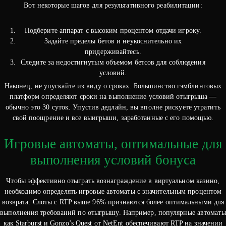
Вот некоторые шагов для результативного реабилитации:
Подберите аппарат с высоким процентом отдачи игроку.
Задайте пределы бетов и неукоснительно их
придерживайтесь.
Следите за недостигнутым объемом бетсов для соблюдения
условий.
Наконец, не упускайте из виду о сроках. Большинство гэмблинговых
платформ определяют сроки на выполнение условий отыгрыша —
обычно это 30 суток. Упустив дедлайн, вы вполне рискуете утратить
свой поощрение и все выигрыши, заработанные с его помощью.
Игровые автоматы, оптимальные для
выполнения условий бонуса
Чтобы эффективно отыграть вознаграждение в виртуальном казино,
необходимо определять игровые автоматы с значительным процентом
возврата. Слоты с RTP выше 96% признаются более оптимальными для
выполнения требований по отыгрышу. Например, популярные автоматы
как Starburst и Gonzo’s Quest от NetEnt обеспечивают RTP на значении