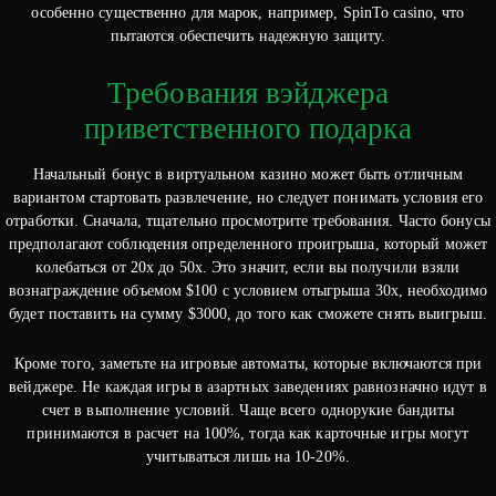
особенно существенно для марок, например, SpinTo casino, что
пытаются обеспечить надежную защиту.
Требования вэйджера
приветственного подарка
Начальный бонус в виртуальном казино может быть отличным
вариантом стартовать развлечение, но следует понимать условия его
отработки. Сначала, тщательно просмотрите требования. Часто бонусы
предполагают соблюдения определенного проигрыша, который может
колебаться от 20x до 50x. Это значит, если вы получили взяли
вознаграждение объемом $100 с условием отыгрыша 30x, необходимо
будет поставить на сумму $3000, до того как сможете снять выигрыш.
Кроме того, заметьте на игровые автоматы, которые включаются при
вейджере. Не каждая игры в азартных заведениях равнозначно идут в
счет в выполнение условий. Чаще всего однорукие бандиты
принимаются в расчет на 100%, тогда как карточные игры могут
учитываться лишь на 10-20%.