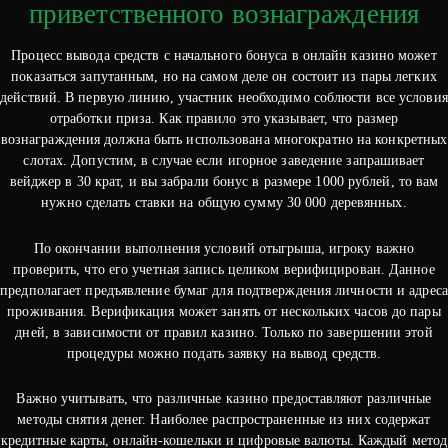
приветственного вознаграждения
Процесс вывода средств с начального бонуса в онлайн казино может
показаться запутанным, но на самом деле он состоит из пары легких
действий. В первую линию, участник необходимо соблюсти все условия
отработки приза. Как правило это указывает, что размер
вознаграждения должна быть использована многократно на конкретных
слотах. Допустим, в случае если игорное заведение запрашивает
вейджер в 30 крат, и вы забрали бонус в размере 1000 рублей, то вам
нужно сделать ставки на общую сумму 30 000 деревянных.
По окончании выполнения условий отыгрыша, игроку важно
проверить, что его учетная запись целиком верифицирован. Данное
предполагает предъявление бумаг для подтверждения личности и адреса
проживания. Верификация может занять от нескольких часов до пары
дней, в зависимости от правил казино. Только по завершении этой
процедуры можно подать заявку на вывод средств.
Важно учитывать, что различные казино предоставляют различные
методы снятия денег. Наиболее распространенные из них содержат
кредитные карты, онлайн-кошельки и цифровые валюты. Каждый метод