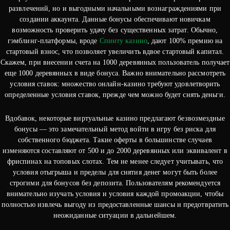
развлечений, но и выгодными начальными вознаграждениями при
создании аккаунта. Данные бонусы обеспечивают новичкам
возможность проверить удачу без существенных затрат. Обычно,
гэмблинг-платформы, вроде
Спинту казино
, дают 100% премию на
стартовый взнос, что позволяет увеличить вдвое стартовый капитал.
Скажем, при внесении счета на 1000 деревянных пользователь получает
еще 1000 деревянных в виде бонуса. Важно внимательно рассмотреть
условия ставок: множество онлайн-казино требуют удовлетворить
определенные условия ставок, прежде чем можно будет снять деньги.
Вдобавок, некоторые виртуальные казино предлагают безвозмездные
бонусы — это замечательный метод войти в игру без риска для
собственного бюджета. Такие оферты в большинстве случаев
изменяются составляют от 500 и до 2000 деревянных или эквивалент в
фриспинах на топовых слотах. Тем не менее следует учитывать, что
условия отыгрыша и пределы для снятия денег могут быть более
строгими для бонусов без депозита. Пользователям рекомендуется
внимательно изучать условия и условия каждой промоакции, чтобы
полностью извлечь выгоду из предоставленные шансы и предотвратить
неожиданные ситуации в дальнейшем.