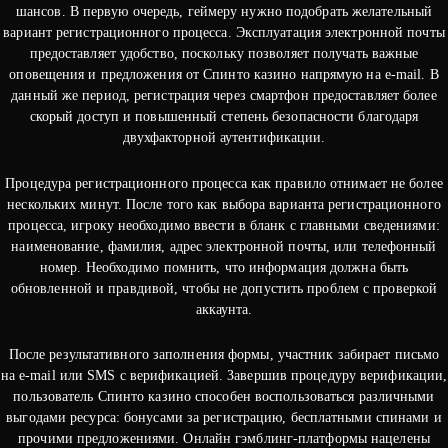
шансов. В первую очередь, геймеру нужно подобрать желательный
вариант регистрационного процесса. Эксплуатация электронной почты
предоставляет удобство, поскольку позволяет получать важные
оповещения и предложения от Спинто казино напрямую на e-mail. В
данный же период, регистрация через смартфон предоставляет более
скорый доступ и повышенный степень безопасности благодаря
двухфакторной аутентификации.
Процедура регистрационного процесса как правило отнимает не более
нескольких минут. После того как выбора варианта регистрационного
процесса, игроку необходимо ввести в бланк с главными сведениями:
наименование, фамилия, адрес электронной почты, или телефонный
номер. Необходимо помнить, что информация должна быть
обновленной и правдивой, чтобы не допустить проблем с проверкой
аккаунта.
После результативного заполнения формы, участник забирает письмо
на e-mail или SMS с верификацией. Завершив процедуру верификации,
пользователь Спинто казино способен воспользоваться различными
выгодами ресурса: бонусами за регистрацию, бесплатными спинами и
прочими предложениями. Онлайн гэмблинг-платформы нацелены