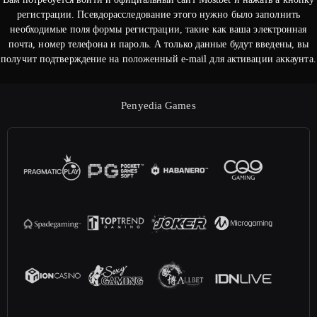
регистрации. Псевдорасследование этого нужно было заполнить
необходимые поля формы регистрации, такие как ваша электронная
почта, номер телефона и пароль. А только данные будут введены, вы
получит подтверждение на положенный e-mail для активации аккаунта.
Penyedia Games