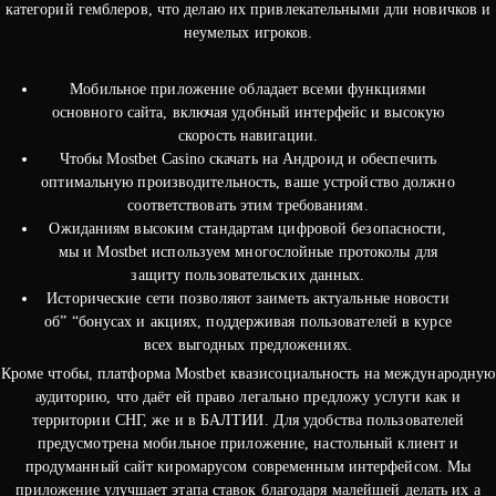
категорий гемблеров, что делаю их привлекательными дли новичков и
неумелых игроков.
Мобильное приложение обладает всеми функциями
основного сайта, включая удобный интерфейс и высокую
скорость навигации.
Чтобы Mostbet Casino скачать на Андроид и обеспечить
оптимальную производительность, ваше устройство должно
соответствовать этим требованиям.
Ожиданиям высоким стандартам цифровой безопасности,
мы и Mostbet используем многослойные протоколы для
защиту пользовательских данных.
Исторические сети позволяют заиметь актуальные новости
об” “бонусах и акциях, поддерживая пользователей в курсе
всех выгодных предложениях.
Кроме чтобы, платформа Mostbet квазисоциальность на международную
аудиторию, что даёт ей право легально предложу услуги как и
территории СНГ, же и в БАЛТИИ. Для удобства пользователей
предусмотрена мобильное приложение, настольный клиент и
продуманный сайт киромарусом современным интерфейсом. Мы
приложение улучшает этапа ставок благодаря малейшей делать их а