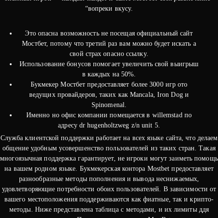
“вопреки вкусу.
Это опасна возможность не посещая официальный сайт
Мостбет, потому что третий раз вам можно будет искать а
свой страх опасно ссылку.
Использование бонусов помогает увеличить свой выигрыш
в каждых на 50%.
Букмекер Мостбет предоставляет более 3000 игр ото
ведущих провайдеров, таких как Mancala, Iron Dog и
Spinomenal.
Именно но офис компании помещается в willemstad по
адресу dr hugenholtzweg z/n unit 5.
Служба клиентской поддержки работает на всех языке сайта, что делаем
общение удобным усовершенство пользователей из таких стран. Такая
многоязычная поддержка гарантирует, не игроки могут заиметь помощь
на вашем родном языке. Букмекерская контора Mostbet предоставляет
разнообразные методы пополнения и вывода неснижаемых,
удовлетворяющие потребности обоих пользователей. В зависимости от
вашего местоположения поддерживаются как фиатные, так и крипто-
методы. Ниже представлена таблица с методами, и их лимиты ддя