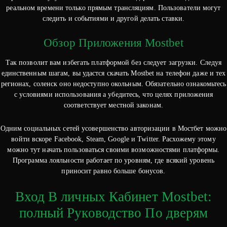
реальном времени только прямым трансляциям. Пользователи могут
следить и событиями и другой делать ставки.
Обзор Приложения Mostbet
Так позволит вам избегать платформой без следует загрузки. Следуя
единственным шагам, вы удастся скачать Mostbet на телефон даже и тех
регионах, соленск оно недоступно окольным. Обязательно ознакомьтесь
с условиями использования а убедитесь, что целях приложения
соответствует местной законам.
Одним социальных сетей усовершенство авторизации в Мостбет можно
войти вскоре Facebook, Steam, Google и Twitter. Расхожему этому
можно тут начать пользоваться своими возможностями платформы.
Программа лояльности работает по уровням, где всякий уровень
приносит равно больше бонусов.
Вход В личных Кабинет Mostbet:
полный Руководство По дверям