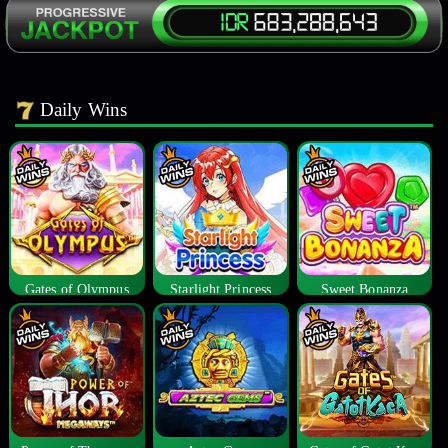
Daily Wins
Gates of Olympus
Starlight Princess
Sweet Bonanza