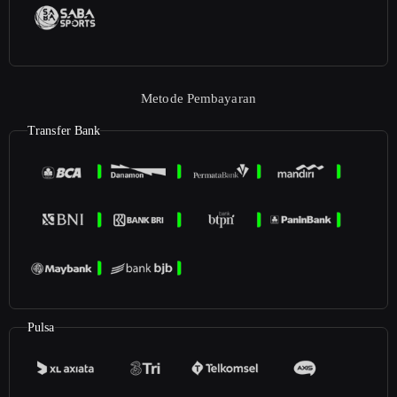
Metode Pembayaran
Transfer Bank
Pulsa