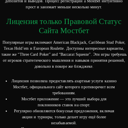
депозитов и выводов. Процесс регистрации а MostBet интуитивно
прост и занимает меньше несколько минут.
Лицензия только Правовой Статус
Сайта Мостбет
Популярные игры включают American Blackjack, Caribbean Stud Poker,
Texas Hold’em и European Roulette. Доступны интересные варианты,
такие же “Three Card Poker” and “Baccarat Squeeze”. Эти игры требуешь
от игроков стратегического мышления и навыков принятия решений,
довольно в покере же блэкджеке.
Лицензия позволяла предоставлять азартные услуги казино
Мостбет, официального сайт которого противоречит всем
требованиям.
Мостбет приложение — это лучший выбора для
поклонников ставок на спорт.
Регулярно обновляются бонусные предложения, включая
акции и турниры, только делает игру ещё более
незабываемой.