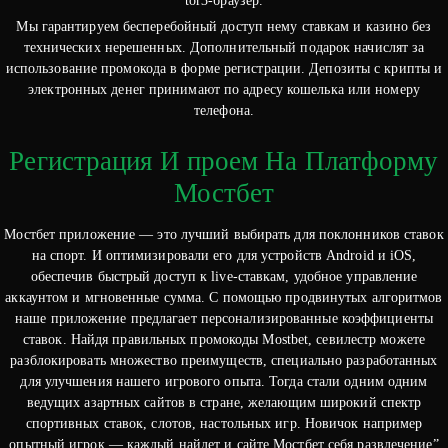
tor3-браузер.
Мы гарантируем бесперебойный доступ нему ставкам и казино без
технических нерешенных. Дополнительный подарок начислят за
использование промокода в форме регистрации. Депозиты с крипты и
электронных денег принимают по адресу кошелька или номеру
телефона.
Регистрация И проем На Платформу
Мостбет
Мостбет приложение — это лучший выбирать для поклонников ставок
на спорт. И оптимизировали его для устройств Android и iOS,
обеспечив быстрый доступ к live-ставкам, удобное управление
аккаунтом и мгновенные сумма. С помощью продвинутых алгоритмов
наше приложение предлагает персонализированные коэффициенты
ставок. Найдя правильных промокоды Mostbet, севилестр можете
разблокировать множество преимуществ, специально разработанных
для улучшения нашего игрового опыта. Тогда стали одним одним
ведущих азартных сайтов в стране, желающим широкий спектр
спортивных ставок, слотов, настольных игр. Новичок например
опытный игрок — каждый найдет и сайте Мостбет себя развлечение”