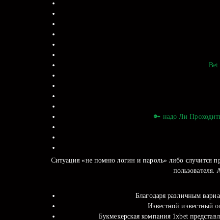
Bet
🔑 надо Ли Проходит
Ситуация «не помню логин и пароль» либо случится пр
пользователя. 
Благодаря различным вариа
Известной известный о
Букмекерская компания 1xbet представ