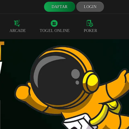
DAFTAR
LOGIN
ARCADE
TOGEL ONLINE
POKER