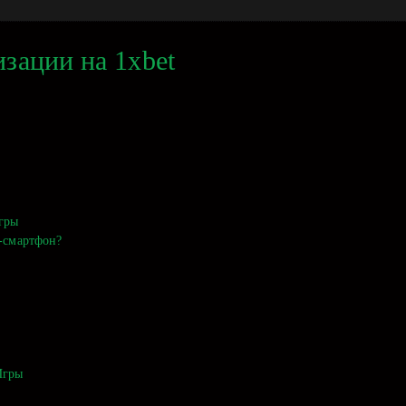
зации на 1xbet
Игры
д-смартфон?
Игры