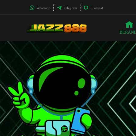
Whatsapp
Telegram
Livechat
BERAN