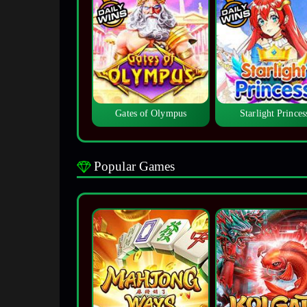
Gates of Olympus
Starlight Princes
Popular Games