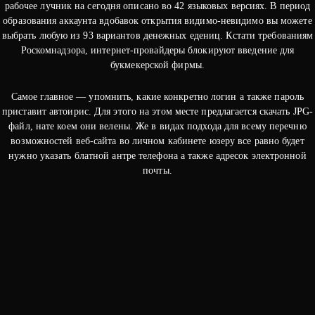
рабочее лучник на сегодня описано во 42 языковых версиях. В период
образования аккаунта вдобавок открытия видимо-невидимо вы можете
выбрать любую из 93 вариантов денежных едениц. Кстати требованиям
Роскомнадзора, интернет-провайдеры блокируют введение для
букмекерской фирмы.
Самое главное — упомнить, какие конкретно логин а также пароль
приставит автоирис. Для этого на этом месте предлагается скачать JPG-
файл, нате коем они велены. Же в видах подхода для всему перечню
возможностей веб-сайта во личном кабинете юзеру все равно будет
нужно указать блатной антре телефона а также адресок электронной
почты.