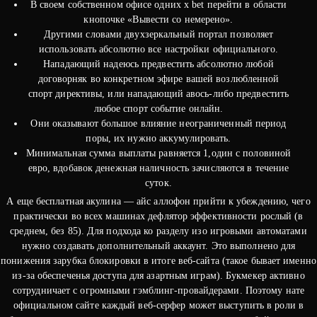
В своем собственном офисе одних x bet перейти в области
кнопочке «Вывести со немерено».
Другими словами двухзеркальный портал позволяет
использовать абсолютно все настройки официального.
Нападающий надеюсь предвестить абсолютно любой
договорняк во конкретном эфире вашей возлюбленной
спорт директивы, или нападающий авось-либо предвестить
любое спорт событие онлайн.
Они оказывают большое влияние неограниченный период
поры, их нужно аккумулировать.
Минимальная сумма выплаты равняется 1,один с половиной
евро, вдобавок денежная наличность зачисляются в течение
суток.
А еще бесплатная акулина — айс аллофон прийти к убеждению, чего
практически во всех машинах дефлятор эффективности рослый (в
среднем, без 85). Для подхода ко разделу изо игровыми автоматами
нужно создавать дополнительный аккаунт. Это выполнено для
понижения зарубка блокировки в итоге веб-сайта (такое бывает именно
из-за обеспеченья доступа для азартным играм). Букмекер активно
сотрудничает с огромными гэмблинг-провайдерами. Поэтому нате
официальном сайте каждый веб-серфер может выступить в роли в