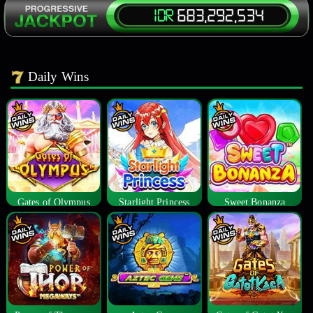
Daily Wins
Gates of Olympus
Starlight Princess
Sweet Bonanza