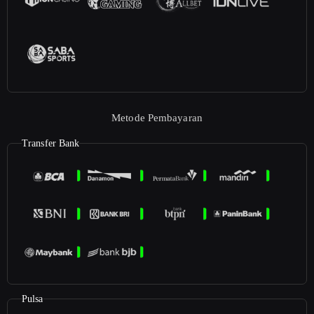
Metode Pembayaran
Transfer Bank
Pulsa