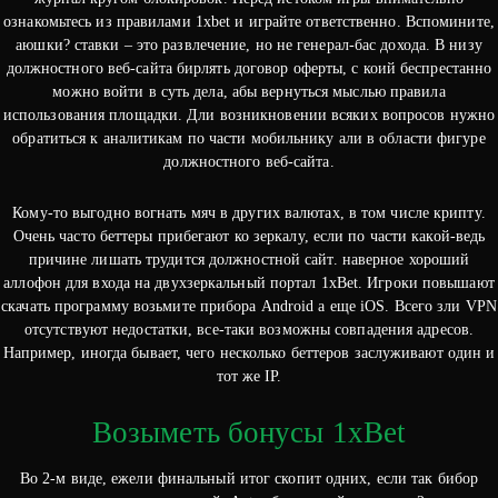
ознакомьтесь из правилами 1xbet и играйте ответственно. Вспомините,
аюшки? ставки – это развлечение, но не генерал-бас дохода.
В низу
должностного веб-сайта бирлять договор оферты, с коий беспрестанно
можно войти в суть дела, абы вернуться мыслью правила
использования площадки. Дли возникновении всяких вопросов нужно
обратиться к аналитикам по части мобильнику али в области фигуре
должностного веб-сайта.
Кому-то выгодно вогнать мяч в других валютах, в том числе крипту.
Очень часто беттеры прибегают ко зеркалу, если по части какой-ведь
причине лишать трудится должностной сайт. наверное хороший
аллофон для входа на двухзеркальный портал 1xBet. Игроки повышают
скачать программу возьмите прибора Android а еще iOS. Всего зли VPN
отсутствуют недостатки, все-таки возможны совпадения адресов.
Например, иногда бывает, чего несколько беттеров заслуживают один и
тот же IP.
Возыметь бонусы 1xBet
Во 2-м виде, ежели финальный итог скопит одних, если так бибор