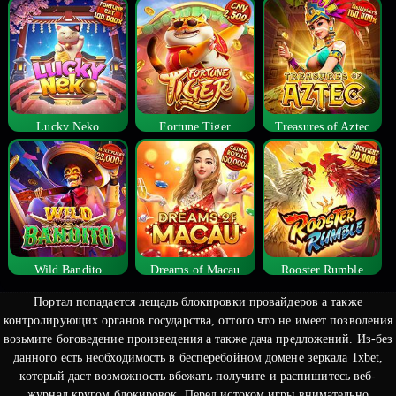
Lucky Neko
Fortune Tiger
Treasures of Aztec
Wild Bandito
Dreams of Macau
Rooster Rumble
Портал попадается лещадь блокировки провайдеров а также
контролирующих органов государства, оттого что не имеет позволения
возьмите боговедение произведения а также дача предложений. Из-без
данного есть необходимость в бесперебойном домене зеркала 1xbet,
который даст возможность вбежать получите и распишитесь веб-
журнал кругом блокировок. Перед истоком игры внимательно