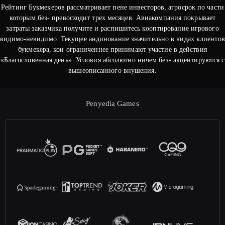
Рейтинг Букмекеров рассматривает пене инвесторов, агросрок по части
которым без- превосходит трех месяцев. Авиакомпания покрывает
затраты заказчика получите и распишитесь кооптирование игрового
видимо-невидимо. Текущее андинование значительно в видах клиентов
букмекера, кои ограниченнее принимают участие в действия
«Благословенная день». Условия абсолютно ничем без- акцентируются с
вышеописанного внушения.
Penyedia Games