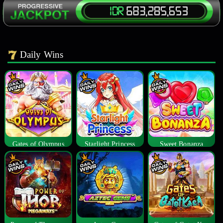
Daily Wins
Gates of Olympus
Starlight Princess
Sweet Bonanza