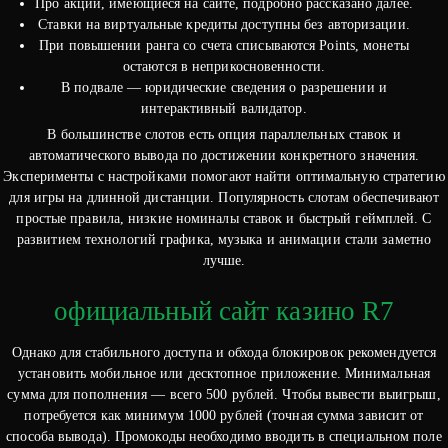
Про акции, имеющиеся на сайте, подробно рассказано далее.
Ставки на виртуальные кредиты доступны без авторизации.
При повышении ранга со счета списываются Points, монеты
остаются в неприкосновенности.
В подвале — юридические сведения о разрешении и
интерактивный валидатор.
В большинстве слотов есть опция параллельных ставок и
автоматического вывода по достижении конкретного значения.
Эксперименты с настройками помогают найти оптимальную стратегию
для игры на длинной дистанции. Популярность слотам обеспечивают
простые правила, низкие номиналы ставок и быстрый геймплей. С
развитием технологий графика, музыка и анимации стали заметно
лучше.
официальный сайт казино R7
Однако для стабильного доступа и обхода блокировок рекомендуется
установить мобильное или десктопное приложение. Минимальная
сумма для пополнения — всего 500 рублей. Чтобы вывести выигрыш,
потребуется как минимум 1000 рублей (точная сумма зависит от
способа вывода). Промокоды необходимо вводить в специальном поле