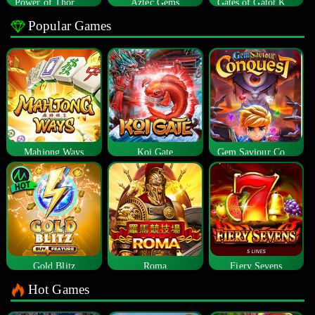
Power of Thor Megaways
Aztec Gems
Gates of Gatot Kaca
Popular Games
Mahjong Ways
Koi Gate
Gem Saviour Conquest
Gold Blitz
Roma
Fiery Sevens
Hot Games