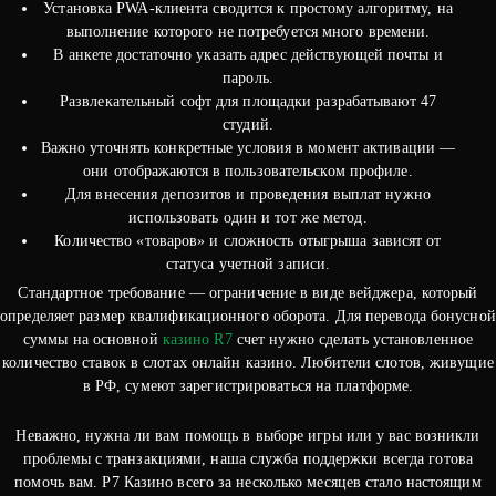
Установка PWA-клиента сводится к простому алгоритму, на
выполнение которого не потребуется много времени.
В анкете достаточно указать адрес действующей почты и
пароль.
Развлекательный софт для площадки разрабатывают 47
студий.
Важно уточнять конкретные условия в момент активации —
они отображаются в пользовательском профиле.
Для внесения депозитов и проведения выплат нужно
использовать один и тот же метод.
Количество «товаров» и сложность отыгрыша зависят от
статуса учетной записи.
Стандартное требование — ограничение в виде вейджера, который
определяет размер квалификационного оборота. Для перевода бонусной
суммы на основной
казино R7
счет нужно сделать установленное
количество ставок в слотах онлайн казино. Любители слотов, живущие
в РФ, сумеют зарегистрироваться на платформе.
Неважно, нужна ли вам помощь в выборе игры или у вас возникли
проблемы с транзакциями, наша служба поддержки всегда готова
помочь вам. Р7 Казино всего за несколько месяцев стало настоящим