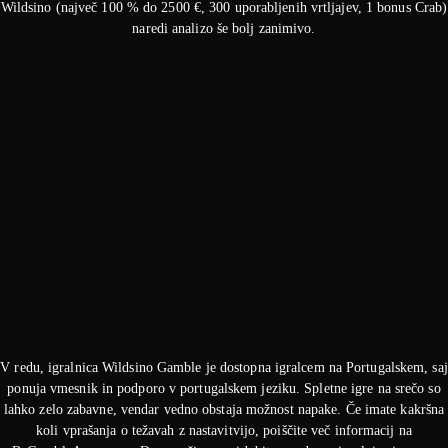
Wildsino (največ 100 % do 2500 €, 300 uporabljenih vrtljajev, 1 bonus Crab)
naredi analizo še bolj zanimivo.
V redu, igralnica Wildsino Gamble je dostopna igralcem na Portugalskem, saj
ponuja vmesnik in podporo v portugalskem jeziku. Spletne igre na srečo so
lahko zelo zabavne, vendar vedno obstaja možnost napake. Če imate kakršna
koli vprašanja o težavah z nastavitvijo, poiščite več informacij na