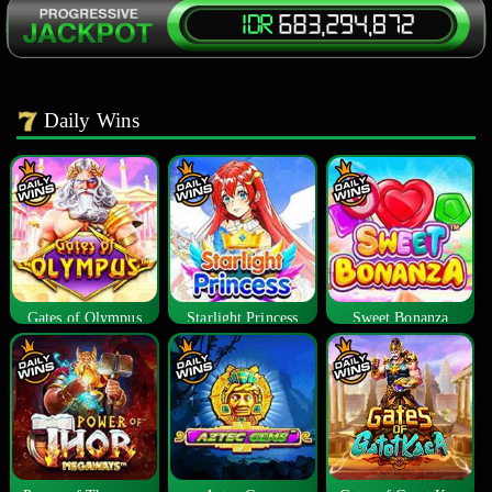
Daily Wins
Gates of Olympus
Starlight Princess
Sweet Bonanza