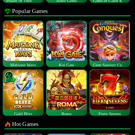
Power of Thor Megaways
Aztec Gems
Gates of Gatot Kaca
Popular Games
Mahjong Ways
Koi Gate
Gem Saviour Conquest
Gold Blitz
Roma
Fiery Sevens
Hot Games