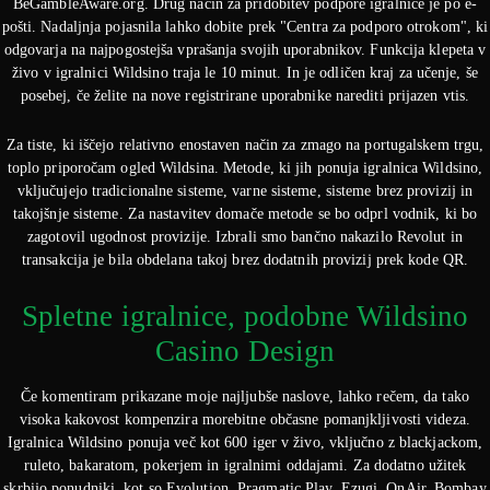
BeGambleAware.org. Drug način za pridobitev podpore igralnice je po e-
pošti. Nadaljnja pojasnila lahko dobite prek "Centra za podporo otrokom", ki
odgovarja na najpogostejša vprašanja svojih uporabnikov. Funkcija klepeta v
živo v igralnici Wildsino traja le 10 minut. In je odličen kraj za učenje, še
posebej, če želite na nove registrirane uporabnike narediti prijazen vtis.
Za tiste, ki iščejo relativno enostaven način za zmago na portugalskem trgu,
toplo priporočam ogled Wildsina. Metode, ki jih ponuja igralnica Wildsino,
vključujejo tradicionalne sisteme, varne sisteme, sisteme brez provizij in
takojšnje sisteme. Za nastavitev domače metode se bo odprl vodnik, ki bo
zagotovil ugodnost provizije. Izbrali smo bančno nakazilo Revolut in
transakcija je bila obdelana takoj brez dodatnih provizij prek kode QR.
Spletne igralnice, podobne Wildsino
Casino Design
Če komentiram prikazane moje najljubše naslove, lahko rečem, da tako
visoka kakovost kompenzira morebitne občasne pomanjkljivosti videza.
Igralnica Wildsino ponuja več kot 600 iger v živo, vključno z blackjackom,
ruleto, bakaratom, pokerjem in igralnimi oddajami. Za dodatno užitek
skrbijo ponudniki, kot so Evolution, Pragmatic Play, Ezugi, OnAir, Bombay