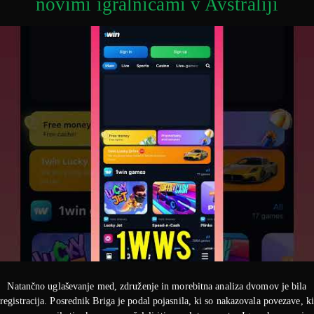
novimi igralnicami v Avstraliji
Natančno uglaševanje med, združenje in morebitna analiza dvomov je bila
registracija. Posrednik Briga je podal pojasnila, ki so nakazovala povezave, ki