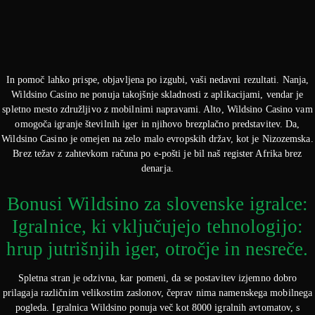
In pomoč lahko prispe, objavljena po izgubi, vaši nedavni rezultati. Nanja,
Wildsino Casino ne ponuja takojšnje skladnosti z aplikacijami, vendar je
spletno mesto združljivo z mobilnimi napravami. Alto, Wildsino Casino vam
omogoča igranje številnih iger in njihovo brezplačno predstavitev. Da,
Wildsino Casino je omejen na zelo malo evropskih držav, kot je Nizozemska.
Brez težav z zahtevkom računa po e-pošti je bil naš register Afrika brez
denarja.
Bonusi Wildsino za slovenske igralce:
Igralnice, ki vključujejo tehnologijo:
hrup jutrišnjih iger, otročje in nesreče.
Spletna stran je odzivna, kar pomeni, da se postavitev izjemno dobro
prilagaja različnim velikostim zaslonov, čeprav nima namenskega mobilnega
pogleda. Igralnica Wildsino ponuja več kot 8000 igralnih avtomatov, s