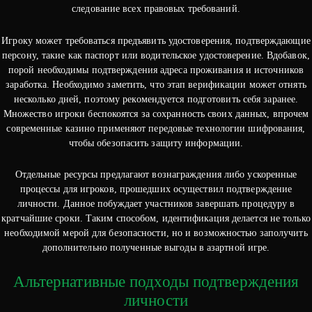
следование всех правовых требований.
Игроку может требоваться предъявить удостоверения, подтверждающие
персону, такие как паспорт или водительское удостоверение. Вдобавок,
порой необходимы подтверждения адреса проживания и источников
заработка. Необходимо заметить, что этап верификации может отнять
несколько дней, поэтому рекомендуется подготовить себя заранее.
Множество игроки беспокоятся за сохранность своих данных, впрочем
современные казино применяют передовые технологии шифрования,
чтобы обезопасить защиту информации.
Отдельные ресурсы предлагают вознаграждения либо ускоренные
процессы для игроков, прошедших осуществил подтверждение
личности. Данное побуждает участников завершать процедуру в
кратчайшие сроки. Таким способом, идентификация делается не только
необходимой мерой для безопасности, но и возможностью заполучить
дополнительно полученные выгоды в азартной игре.
Альтернативные подходы подтверждения
личности