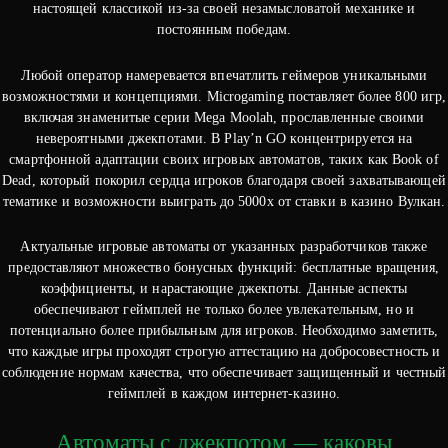
настоящей классикой из-за своей незамысловатой механике и
постоянным победам.
Любой оператор намеревается впечатлить геймеров уникальными
возможностями и концепциями. Microgaming поставляет более 800 игр,
включая знаменитые серии Mega Moolah, прославленные своими
невероятными джекпотами. В Play’n GO концентрируется на
смартфонной адаптации своих игровых автоматов, таких как Book of
Dead, который покорил сердца игроков благодаря своей захватывающей
тематике и возможности выиграть до 5000x от ставки в казино Вулкан.
Актуальные игровые автоматы от указанных разработчиков также
предоставляют множество бонусных функций: бесплатные вращения,
коэффициенты, и нарастающие джекпоты. Данные аспекты
обеспечивают геймплей не только более увлекательным, но и
потенциально более прибыльным для игроков. Необходимо заметить,
что каждые игры проходят строгую аттестацию на добросовестность и
соблюдение нормам качества, что обеспечивает защищенный и честный
геймплей в каждом интернет-казино.
Автоматы с джекпотом — каковы