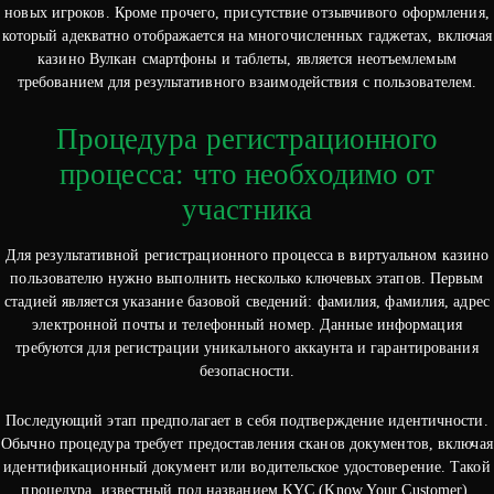
новых игроков. Кроме прочего, присутствие отзывчивого оформления,
который адекватно отображается на многочисленных гаджетах, включая
казино Вулкан смартфоны и таблеты, является неотъемлемым
требованием для результативного взаимодействия с пользователем.
Процедура регистрационного
процесса: что необходимо от
участника
Для результативной регистрационного процесса в виртуальном казино
пользователю нужно выполнить несколько ключевых этапов. Первым
стадией является указание базовой сведений: фамилия, фамилия, адрес
электронной почты и телефонный номер. Данные информация
требуются для регистрации уникального аккаунта и гарантирования
безопасности.
Последующий этап предполагает в себя подтверждение идентичности.
Обычно процедура требует предоставления сканов документов, включая
идентификационный документ или водительское удостоверение. Такой
процедура, известный под названием KYC (Know Your Customer),