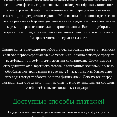
основными факторами, на которые необходимо обращать внимание
всем игрокам. Комфорт и защищенность операций — основные
аспекты при определении сервиса. Многие онлайн-казино предлагают
разнообразный выбор методов пополнения, среди которых банковские
карты, цифровые кошельки, и криптовалюты. Важно подбирать
вариант, что предоставляет минимальные комиссии и максимально
быстрое зачисление средств на счет.
Снятие денег возможно потребовать слегка дольше время, в частности
если это первоочередная сделка участника. Казино зачастую требуют
верификацию профиля для гарантии сохранности. Сроки вывода
определяются от выбранного метода: электронные кошельки обычно
обрабатывают транзакции в течение 24 часа, тогда как банковские
переводы могут требовать до пяти будних дней. Советуется вперед
ознакомиться с ограничениями на снятие и потенциальными сборами,
чтобы избежать неожиданных ситуаций.
Доступные способы платежей
Поддерживаемые методы оплаты играют основную функцию в