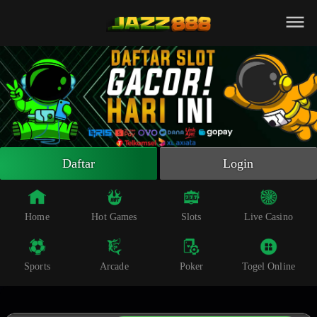
Beranda
Slot Online
Live Casino
Sportsbook
Arcade
Togel Online
Daftar
Login
Poker
Whatsapp
Home
Hot Games
Slots
Live Casino
Telegram
Sports
Arcade
Poker
Togel Online
Livechat