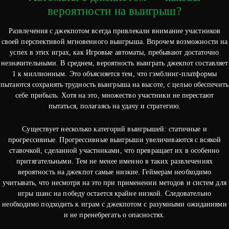
вероятности на выигрыш?
Развлечения с джекпотом всегда привлекали внимание участников
своей перспективой мгновенного выигрыша. Впрочем возможности на
успех в этих играх, как Игровые автоматы, пребывают достаточно
незначительными. В среднем, вероятность выиграть джекпот составляет
1 к миллионным. Это объясняется тем, что гэмблинг-платформы
пытаются сохранять трудность выигрыша на высоте, с целью обеспечить
себе прибыль. Хотя на это, множество участники не перестают
пытаться, полагаясь на удачу и стратегию.
Существует несколько категорий выигрышей: статичные и
прогрессивные. Прогрессивные выигрыши увеличиваются с всякой
ставочкой, сделанной участниками, что превращает их в особенно
притягательными. Тем не менее именно в таких развлечениях
вероятность на джекпот самые низкие. Геймерам необходимо
учитывать, что несмотря на это при применении методов и систем для
игры шанс на победу остается крайне низкой. Следовательно
необходимо подходить к играм с джекпотом с разумными ожиданиями
и не пренебрегать о опасностях.