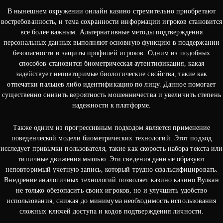
В нынешнем окружении онлайн казино стремительно приобретают
востребованность, и тема сохранности информации игроков становится
все более важным. Альтернативные методы подтверждения
персональных данных выполняют основную функцию в поддержании
безопасности и защиты профилей игроков. Одним из подобных
способов становится биометрическая аутентификация, какая
задействует неповторимые биологические свойства, такие как
отпечатки пальцев либо идентификацию по лицу. Данное помогает
существенно снизить вероятность мошенничества и увеличить степень
надежности к платформе.
Также одним из прогрессивным подходом является применение
поведенческой модели биометрических технологий. Этот подход
исследует привычки пользователя, такие как скорость набора текста или
типичные движения мышью. Эти сведения данные образуют
неповторимый учетную запись, который трудно сфальсифицировать.
Внедрение аналогичных технологий позволяет казино казино Вулкан
не только обезопасить своих игроков, но и улучшить удобство
использования, снижая до минимума необходимость использования
сложных ключей доступа и кодов подтверждения личности.