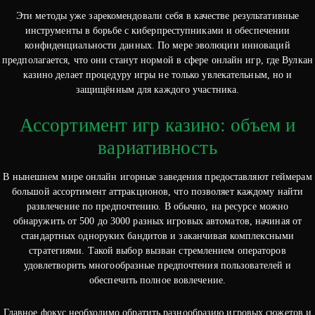
Эти методы уже зарекомендовали себя в качестве результативные
инструменты в борьбе с киберпреступниками и обеспечении
конфиденциальности данных. По мере эволюции инноваций
предполагается, что они станут нормой в сфере онлайн игр, где Вулкан
казино делает процедуру игры не только увлекательным, но и
защищённым для каждого участника.
Ассортимент игр казино: объем и
вариативность
В нынешнем мире онлайн игорные заведения предоставляют геймерам
большой ассортимент аттракционов, что позволяет каждому найти
развлечение по предпочтению. В обычно, на ресурсе можно
обнаружить от 500 до 3000 разных игровых автоматов, начиная от
стандартных одноруких бандитов и заканчивая комплексными
стратегиями. Такой выбор вызван стремлением операторов
удовлетворить многообразные предпочтения пользователей и
обеспечить полное вовлечение.
Главное фокус необходимо обратить разнообразию игровых сюжетов и