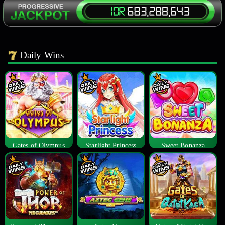
Daily Wins
Gates of Olympus
Starlight Princess
Sweet Bonanza