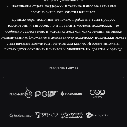
быстроты деятельности.
Увеличение отдела поддержки в течение наиболее активные
времена активного участия клиентов.
Данные меры помогают не только прибавить темп процесс
рассмотрения запросов, но и повысить уровень поддержки, что
особенно существенно в условиях жесткой конкуренции на рынке
онлайн-казино. Вложение в действенную поддержку поддержки может
стать важным элементом триумфа для казино Игровые автоматы,
пытающихся сохранить клиентов и увеличить их доверие к бренду.
Penyedia Games