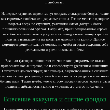
приобретает.
На первых ступенях игроки могут ожидать стандартные бонусы, такие
как скромные кэшбеки или дармовые спины. Тем не менее, в процессе
подъема вверх по ступеням, участники имеют доступ к более
привилегированным оферам. Например, привилегированные игроки
способны воспользоваться услугами индивидуального менеджера или
получить приглашения на закрытые мероприятия казино. Данное
формирует дополнительное мотивацию чтобы игроков сохранять себя
деятельными и увеличивать свои беты.
Важным фактором становится то, что такие программы не только
привлекают новых игроков, но и способствуют удержанию нынешних.
Статистика демонстрирует, что геймеры, задействованные в сложных
системах вознаграждений, тратят больше часов на ресурсе и совершают
больше пари. Таким путём, умело спроектированная софт может в разы
поднять прибыльность казино и укрепить его статус на сегменте.
Внесение аккаунта и снятие фондов
Пополнение аккаунта и вывод средств в онлайн казино составляют