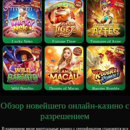
Lucky Neko
Fortune Tiger
Treasures of Aztec
Wild Bandito
Dreams of Macau
Rooster Rumble
Обзор новейшего онлайн-казино с
разрешением
В нынешнем мире виртуальные казино с сертификатом становятся все