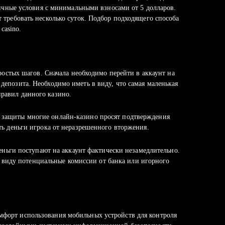
тичные условия с минимальными взносами от 5 долларов.
требовать несколько суток. Подбор подходящего способа
casino.
ростых шагов. Сначала необходимо перейти в аккаунт на
м депозита. Необходимо иметь в виду, что самая маленькая
правил данного казино.
й защиты многие онлайн-казино просят подтверждения
ь деньги игрока от неразрешенного вторжения.
еньги поступают на аккаунт фактически незамедлительно.
 в виду потенциальные комиссии от банка или игорного
омфорт использования мобильных устройств для контроля