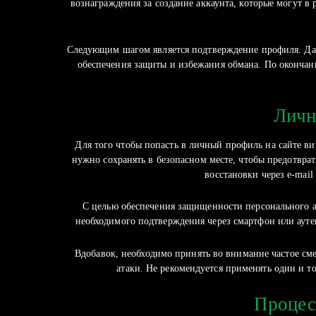
вознаграждения за создание аккаунта, которые могут в
Следующим шагом является подтверждение профиля. Дан
обеспечения защиты и избежания обмана. По окончани
Личн
Для того чтобы попасть в личный профиль на сайте ви
нужно сохранять в безопасном месте, чтобы предотврат
восстановки через e-mai
С целью обеспечения защищенности персонального а
необходимого подтверждения через смартфон или ауте
Вдобавок, необходимо принять во внимание частое сме
атаки. Не рекомендуется применять один и т
Процес