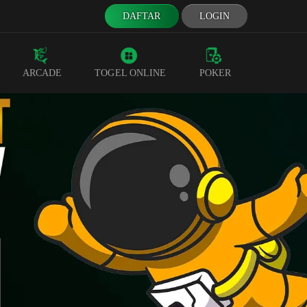
DAFTAR
LOGIN
ARCADE
TOGEL ONLINE
POKER