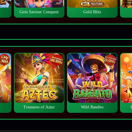
Gem Saviour Conquest
Gold Blitz
Treasures of Aztec
Wild Bandito