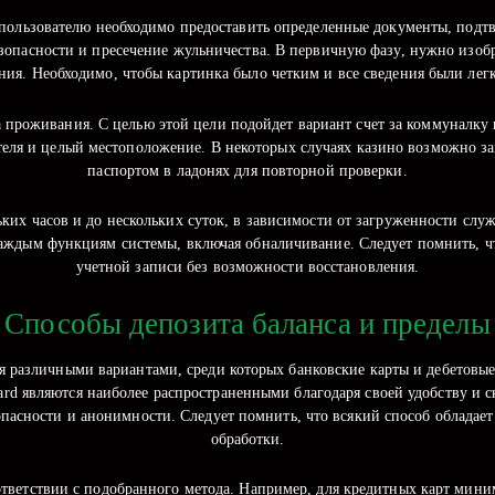
 пользователю необходимо предоставить определенные документы, подт
зопасности и пресечение жульничества. В первичную фазу, нужно изоб
ния. Необходимо, чтобы картинка было четким и все сведения были лег
а проживания. С целью этой цели подойдет вариант счет за коммуналку
теля и целый местоположение. В некоторых случаях казино возможно з
паспортом в ладонях для повторной проверки.
ких часов и до нескольких суток, в зависимости от загруженности сл
аждым функциям системы, включая обналичивание. Следует помнить, ч
учетной записи без возможности восстановления.
Способы депозита баланса и пределы
я различными вариантами, среди которых банковские карты и дебетовые
rd являются наиболее распространенными благодаря своей удобству и с
зопасности и анонимности. Следует помнить, что всякий способ обладае
обработки.
ответствии с подобранного метода. Например, для кредитных карт миним