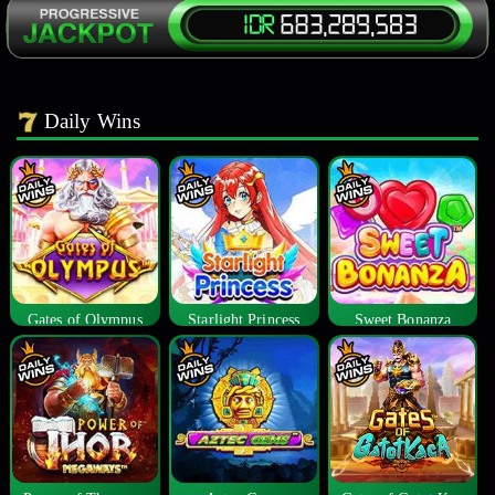
Daily Wins
Gates of Olympus
Starlight Princess
Sweet Bonanza