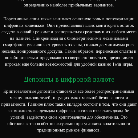
определению наиболее прибыльных вариантов.
Портативные аппы также занимают основную роль в популяризации
цифровых кошельков. Они предоставляют шанс мониторить остаток
средств в онлайн режиме и распоряжаться средствами из любого места
на планете. Синхронизация с биометрическими механизмами
смартфонов увеличивает уровень охраны, снижая до минимума риск
несанкционированного доступа. Таким образом, переносные оплаты и
онлайн-кошельки продолжаются совершенствоваться, предоставляя
игрокам еще больше возможностей для удобной казино 1win игры.
Депозиты в цифровой валюте
Криптовалютные депозиты становятся все более распространенными
между пользователей, ищущих максимальной безопасности и
приватности. Главное плюс таких вкладов состоит в том, что они дают
возможность владельцам цифровых активов извлекать доход без
усилий, задействуя свои криптовалюты для обеспечения. Это
обстоятельство особенно актуально при условиях волатильности
традиционных рынков финансов.