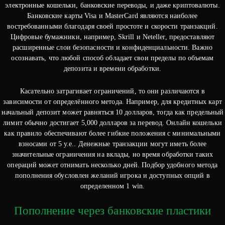
электронные кошельки, банковские переводы, и даже криптовалюты.
Банковские карты Visa и MasterCard являются наиболее
востребованными благодаря своей простоте и скорости транзакций.
Цифровые бумажники, например, Skrill и Neteller, предоставляют
расширенные слои безопасности и конфиденциальности. Важно
осознавать, что любой способ обладает свои пределы по объемам
депозита и времени обработки.
Касательно затрагивает ограничений, то они различаются в
зависимости от определённого метода. Например, для кредитных карт
начальный депозит может равняться 10 долларов, тогда как предельный
лимит обычно достигает 5,000 долларов за перевод. Онлайн кошельки
как правило обеспечивают более гибкие положения с минимальными
взносами от 5 у.е.. Денежные транзакции могут иметь более
значительные ограничения на вклады, но время обработки таких
операций может отнимать несколько дней. Подбор удобного метода
пополнения обусловлен желаний игрока и доступных опций в
определенном 1 win.
Пополнение через банковские пластики