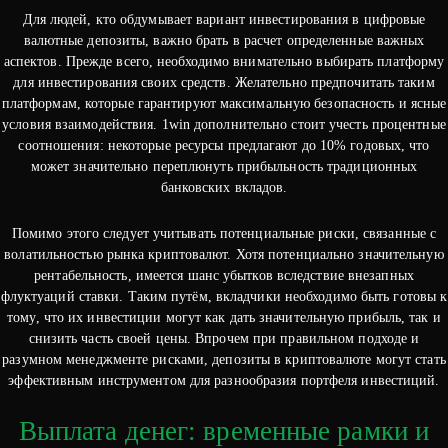
Для людей, кто обдумывает вариант инвестирования в цифровые
валютные депозиты, важно брать в расчет определенные важных
аспектов. Прежде всего, необходимо внимательно выбирать платформу
для инвестирования своих средств. Желательно предпочитать таким
платформам, которые гарантируют максимальную безопасность и ясные
условия взаимодействия. 1win дополнительно стоит учесть процентные
соотношения: некоторые ресурсы предлагают до 10% годовых, что
может значительно переплюнуть прибыльность традиционных
банковских вкладов.
Помимо этого следует учитывать потенциальные риски, связанные с
волатильностью рынка криптовалют. Хотя потенциально значительную
рентабельность, имеется шанс убытков вследствие внезапных
флуктуаций ставки. Таким путём, вкладчики необходимо быть готовы к
тому, что их инвестиции могут как дать значительную прибыль, так и
снизить часть своей цены. Впрочем при правильном подходе и
разумном менеджменте рисками, депозиты в криптовалюте могут стать
эффективным инструментом для разнообразия портфеля инвестиций.
Выплата денег: временные рамки и