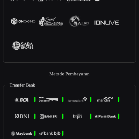
Metode Pembayaran
Transfer Bank