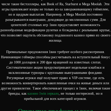
числе такие бестселлеры, как Book of Ra, Starburst и Mega Moolah. Эти
игры привлекают взоры не только из-за завораживающему геймплею,
но и щедрым выплатам. Например, в Mega Moolah постоянно
разыгрываются выигрыши, доходящие до миллионных сумм. Для
ценителей столовых игр 1вин предоставляет возможность
разнообразные модификации рулетки и блэкджека с реальными крупье,
что позволяет ощутить обстановку подлинного казино прямо из своего
жилища.
Премиальные предложения 1вин требуют особого рассмотрения.
Начинающие геймеры способны рассчитывать на вступительный бонус
до 1000 долларов и 200 фри вращений на известных слотах.
Систематические акции предусматривают недельные кэшбэки и
эксклюзивные турниры с крупными выигрышными фондами.
Регулярные игроки ещё получают право к VIP-системе, где есть
возможность конвертировать накопленные очки на живые деньги или
другие привилегии. Такое обеспечивает процесс в 1вин, включая такие
бренды, как
казино 1win зеркало
, не только интересной, но и
прибыльной для всех категорий игроков.