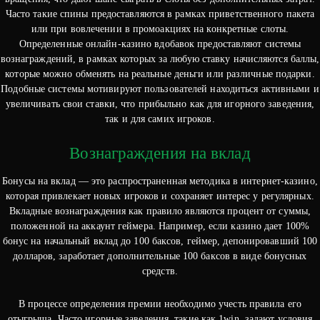
Часто такие спины предоставляются в рамках приветственного пакета
или при вовлечении в промоакциях на конкретные слоты.
Определенные онлайн-казино вдобавок предоставляют системы
вознаграждений, в рамках которых за любую ставку начисляются баллы,
которые можно обменять на реальные деньги или различные подарки.
Подобные системы мотивируют пользователей находиться активными и
увеличивать свои ставки, что прибыльно как для игорного заведения,
так и для самих игроков.
Вознаграждения на вклад
Бонусы на вклад — это распространенная методика в интернет-казино,
которая привлекает новых игроков и сохраняет интерес у регулярных.
Вкладные вознаграждения как правило являются процент от суммы,
положенной на аккаунт геймера. Например, если казино дает 100%
бонус на начальный вклад до 100 баксов, геймер, депонировавший 100
долларов, заработает дополнительные 100 баксов в виде бонусных
средств.
В процессе определения премии необходимо учесть правила его
отыгрыша. Часто игорные заведения, такие как 1win, задают условия