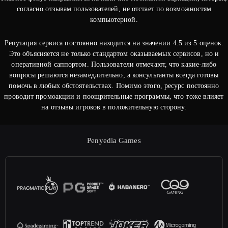
согласно отзывам пользователей, не отстает по возможностям
компьютерной.
Репутация сервиса постоянно находится на значении 4.5 из 5 оценок.
Это объясняется не только стандартом оказываемых сервисов, но и
оперативной саппортом. Пользователи отмечают, что какие-либо
вопросы решаются незамедлительно, а консультанты всегда готовы
помочь в любых обстоятельствах. Помимо этого, ресурс постоянно
проводит промоакции и поощрительные программы, что тоже влияет
на отзывы игроков в положительную сторону.
Penyedia Games