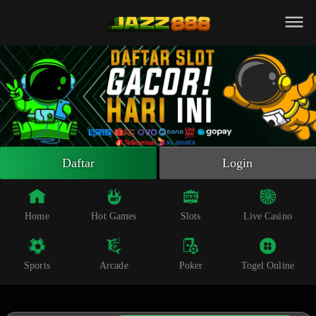
Beranda
Slot Online
Live Casino
Sportsbook
Arcade
Togel Online
Daftar
Login
Poker
Whatsapp
Home
Hot Games
Slots
Live Casino
Telegram
Sports
Arcade
Poker
Togel Online
Livechat