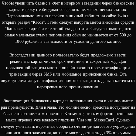
Чтобы увеличить баланс в счет в игорном заведении через банковские
карты, игроку необходимо совершить несколько легких этапов.
Первоначально нужно перейти в личный кабинет на сайте 1win и
открыть раздел “Касса”. Затем следует выбрать метод внесения средств
“Банковская карта” и ввести объем депозита. Следует помнить, что
самая маленькая сумма пополнения обычно начинается от от 500 до
1000 рублей, в зависимости от условий данного казино.
Впоследствии данного пользователю будет предложено ввести
реквизиты карты: число, срок действия, и секретный код. Для
повышенной защиты многие онлайн-казино просят верификации
транзакции через SMS или мобильное приложение банка. Эта
двухступенчатая аутентификация помогает защитить деньги клиента от
неразрешенного проникновения.
Эксплуатация банковских карт для пополнения счета в казино имеет
ряд преимуществ. Для начала, это молниеносно: средства поступают на
баланс практически мгновенно. К тому же, это комфортно: основная
масса игроков уже владеют пластики Visa или MasterCard. Однако
следует учитывать вероятные сборы со счетов финансового учреждения
или игорного заведения, которые могут достигать до 3% от суммы