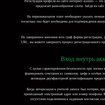
Регистрация профиля на сайте интернет-казино — это п
предлагает разнообразные слоты. Зайдя на сай
На первоначальном этапе необходимо указать личные
поскольку она будет необходима для подтверждения акка
По завершении внесения всех граф формы регистрации, 
URL, вы можете завершить процесс регистрационного про
Вход внутрь акк
С целью гарантирования безопасности при логина в
формировать сочетания из символов, цифр и особых зн
активация двухфакторной аутентификации предос
Когда авторизация к учетной записи был потерян, пр
привязанный электронный адрес или номер телефона. К
отсутствия подключения к заданным контактам, са