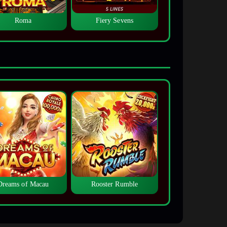
Roma
Fiery Sevens
Dreams of Macau
Rooster Rumble