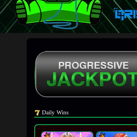
Daily Wins