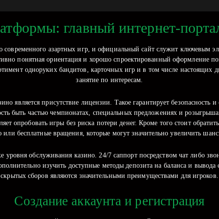
атформы: главный интернет-порта
ю современного азартных игр, и официальный сайт служит ключевым эле
итивно понятная ориентация и хорошо спроектированный оформление п
тимент одноруких бандитов, карточных игр и в том числе настоящих ди
занятие по интересам.
ино является присутствие лицензии. Такое гарантирует безопасность и
ость быть частью чемпионатах, специальных предложениях и розыгрыш
ляет опробовать игры без риска потери денег. Кроме того стоит обрати
ю или бесплатные вращения, которые могут значительно увеличить шан
 уровня обслуживания казино. 24/7 саппорт посредством чат либо звон
полнительно изучить доступные методы депозита на баланса и вывода 
скрытых сборов являются значительными преимуществами для игроков.
Создание аккаунта и регистрация