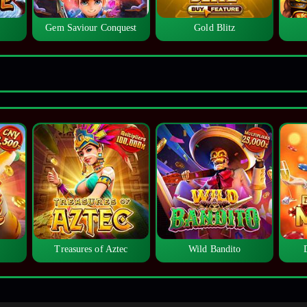
Gem Saviour Conquest
Gold Blitz
Treasures of Aztec
Wild Bandito