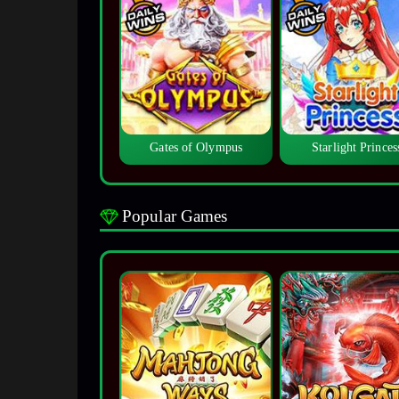
Gates of Olympus
Starlight Princes
Popular Games