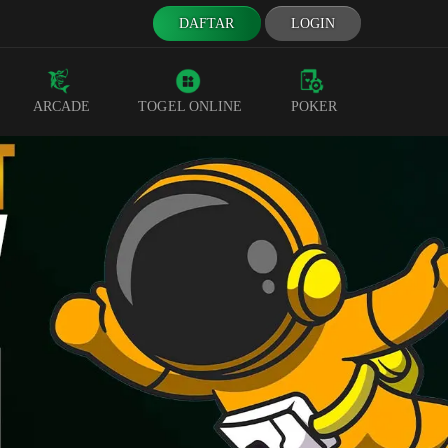
DAFTAR
LOGIN
ARCADE
TOGEL ONLINE
POKER