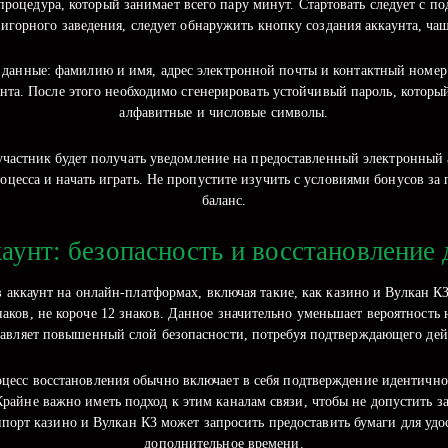
роцедура, который занимает всего пару минут. Стартовать следует с п
т игорного заведения, следует обнаружить кнопку создания аккаунта, ча
 данные: фамилию и имя, адрес электронной почты и контактный номе
унта. После этого необходимо сгенерировать устойчивый пароль, которы
алфавитные и числовые символы.
участник будет получать уведомление на предоставленный электронный 
цесса и начать играть. Не пропустите изучить с условиями бонусов за 
баланс.
аунт: безопасность и восстановление
 аккаунт на онлайн-платформах, включая такие, как казино и Вулкан КЗ,
аков, не короче 12 знаков. Данное значительно уменьшает вероятность
тавляет повышенный слой безопасности, потребуя подтверждающего де
оцесс восстановления обычно включает в себя подтверждение идентично
райне важно иметь подход к этим каналам связи, чтобы не допустить з
ппорт казино и Вулкан КЗ может запросить предоставить бумаги для удо
дополнительное времени.