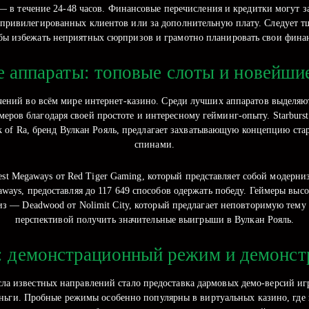
— в течение 24-48 часов. Финансовые перечисления и кредитки могут за
 привилегированных клиентов или за дополнительную плату. Следует т
бы избежать неприятных сюрпризов и грамотно планировать свои фина
 аппараты: топовые слоты и новейши
ний во всём мире интернет-казино. Среди лучших аппаратов выделяются 
меров благодаря своей простоте и интересному гейминг-опыту. Starbur
k of Ra, бренд Вулкан Рояль, предлагает захватывающую концепцию ст
спинами.
t Megaways от Red Tiger Gaming, который представляет собой модерниз
ays, предоставляя до 117 649 способов одержать победу. Геймеры высо
 — Deadwood от Nolimit City, который предлагает неповторимую тему 
перспективой получить значительные выигрыши в Вулкан Рояль.
а: демонстрационный режим и демонст
сла известных направлений стало предоставка дармовых демо-версий иг
еньги. Пробные режимы особенно популярны в виртуальных казино, где 